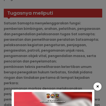
Tugasnya meliputi
Satuan Samapta menyelenggarakan fungsi:
pemberian bimbingan, arahan, pelatihan, pengawasan
dan pengendalian pelaksanaan tugas Sat samapta;
perawatan dan pemeliharaan peralatan Satsamapta;
pelaksanaan kegiatan pengaturan, penjagaan,
pengawalan, patroli, pengamanan unjuk rasa,
pengamanan objek vital, pengendalian massa, serta
pencarian dan penyelamatan;
pembinaan teknis pemeliharaan ketertiban umum
berupa penegakan hukum terbatas, tindak pidana
ringan dan tindakan pertama di tempat kejadian
perkara;
×
pengamanan markas dengan melaksanakan
pengaturan dan penjagaan; dan
pemeliharaan, pelatihan dan penggunaan Polisi Satwa
dalam mendukung tugas pemeliharaan keamanan dan