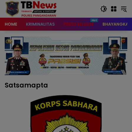
content
HOME
KRIMINALITAS
PRESS RELEASE
BHAYANGKAR
Satsamapta