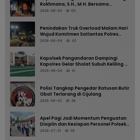
Rokhmana, S.H., M.H. Bersama
Anggota Cek TKP Kebakaran Ruko
2026-08-03
50
Penindakan Truk Overload Malam Hari
Wujud Komitmen Satlantas Polres
Pangandaran Menjaga Keselamatan
2026-08-04
42
Kapolsek Pangandaran Dampingi
Kapolres Gelar Sholat Subuh Keliling di
Masjid Jami Al-Furqon, Pererat
2026-08-04
41
Silaturahmi dan Jaga Kamtibmas
Polisi Tangkap Pengedar Ratusan Butir
Obat Terlarang di Cijulang
2026-08-02
36
Apel Pagi Jadi Momentum Penguatan
Disiplin dan Kesiapan Personel Polsek
Kalipucang
2026-07-31
36