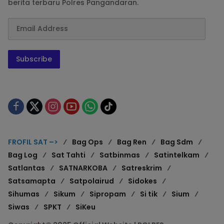
berita terbaru Polres Pangandaran.
Subscribe
FROFIL SAT –>
Bag Ops
Bag Ren
Bag Sdm
Bag Log
Sat Tahti
Satbinmas
Satintelkam
Satlantas
SATNARKOBA
Satreskrim
Satsamapta
Satpolairud
Sidokes
Sihumas
Sikum
Sipropam
Si tik
Sium
Siwas
SPKT
SiKeu