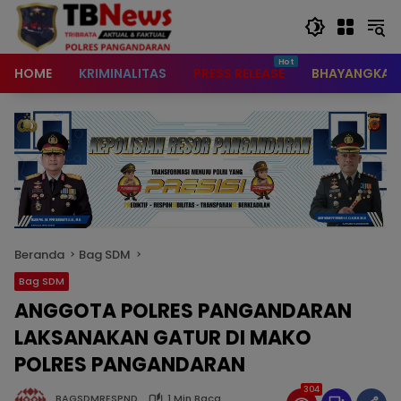
content
HOME
KRIMINALITAS
PRESS RELEASE
BHAYANGKAR
Beranda
Bag SDM
Bag SDM
ANGGOTA POLRES PANGANDARAN
LAKSANAKAN GATUR DI MAKO
POLRES PANGANDARAN
304
BAGSDMRESPND
1 Min Baca