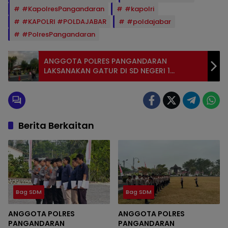
#KapolresPangandaran
#kapolri
#KAPOLRI #POLDAJABAR
#poldajabar
#PolresPangandaran
ANGGOTA POLRES PANGANDARAN
LAKSANAKAN GATUR DI SD NEGERI 1
CIKEMBULAN
Berita Berkaitan
Bag SDM
Bag SDM
ANGGOTA POLRES
ANGGOTA POLRES
PANGANDARAN
PANGANDARAN