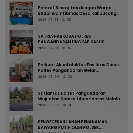
Pererat Sinergitas dengan Warga,
Bhabinkamtibmas Desa Kalipucang
Ikuti Rangkaian Milangkala Desa ke-
2026-07-31
35
198
SATRESNARKOBA POLRES
PANGANDARAN UNGKAP KASUS
NARKOTIKA MELALUI PRESS RELEASE
2026-07-31
35
Perkuat Akuntabilitas Fasilitas Dinas,
Polres Pangandaran Gelar
Pemeriksaan Senpi Berkala
2026-08-04
33
Satlantas Polres Pangandaran
Wujudkan Kamseltibcarlantas Melalui
Pelayanan Arus Pagi
2026-08-03
31
PENGECEKAN LAHAN PENANAMAN
BAWANG PUTIH OLEH POLSEK
LANGKAPLANCAR DUKUNG PROGRAM