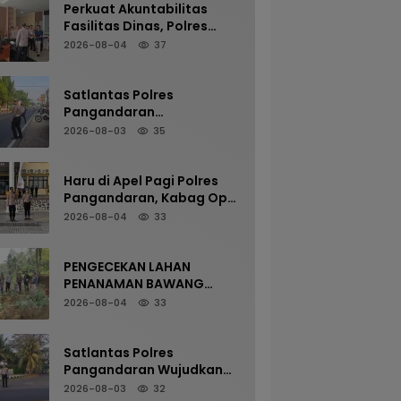
Perkuat Akuntabilitas
Fasilitas Dinas, Polres
Pangandaran Gelar
2026-08-04
37
Pemeriksaan Senpi
Berkala
Satlantas Polres
Pangandaran
Maksimalkan Pelayanan
2026-08-03
35
Pagi Demi Kelancaran Arus
Kendaraan
Haru di Apel Pagi Polres
Pangandaran, Kabag Ops
Pamit Jelang Purna Tugas
2026-08-04
33
PENGECEKAN LAHAN
PENANAMAN BAWANG
PUTIH OLEH POLSEK
2026-08-04
33
LANGKAPLANCAR DUKUNG
PROGRAM KETAHANAN
PANGAN
Satlantas Polres
Pangandaran Wujudkan
Kamseltibcarlantas
2026-08-03
32