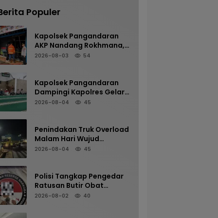
Berita Populer
Kapolsek Pangandaran
AKP Nandang Rokhmana,
S.H., M.H. Bersama
2026-08-03
54
Anggota Cek TKP
Kebakaran Ruko
Kapolsek Pangandaran
Dampingi Kapolres Gelar
Sholat Subuh Keliling di
2026-08-04
45
Masjid Jami Al-Furqon,
Pererat Silaturahmi dan
Jaga Kamtibmas
Penindakan Truk Overload
Malam Hari Wujud
Komitmen Satlantas
2026-08-04
45
Polres Pangandaran
Menjaga Keselamatan
Polisi Tangkap Pengedar
Ratusan Butir Obat
Terlarang di Cijulang
2026-08-02
40