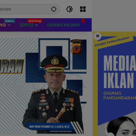
UNG
(DPO)
ORANG HILANG
×