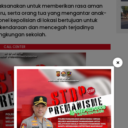
ilaksanakan untuk memberikan rasa aman
ru, serta orang tua yang mengantar anak-
nel kepolisian di lokasi bertujuan untuk
 kendaraan dan mencegah terjadinya
 lingkungan sekolah.
CALL CENTER
×