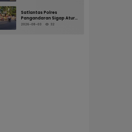
Melalui Pelayanan Arus
Pagi
Satlantas Polres
Pangandaran Sigap Atur
Arus Kendaraan Demi
2026-08-03
32
Kenyamanan Pengguna
Jalan