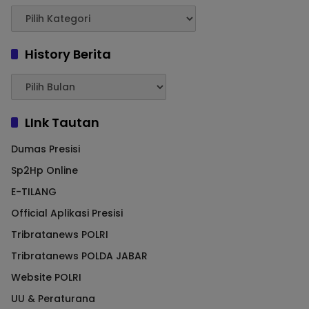
History Berita
LInk Tautan
Dumas Presisi
Sp2Hp Online
E-TILANG
Official Aplikasi Presisi
Tribratanews POLRI
Tribratanews POLDA JABAR
Website POLRI
UU & Peraturana