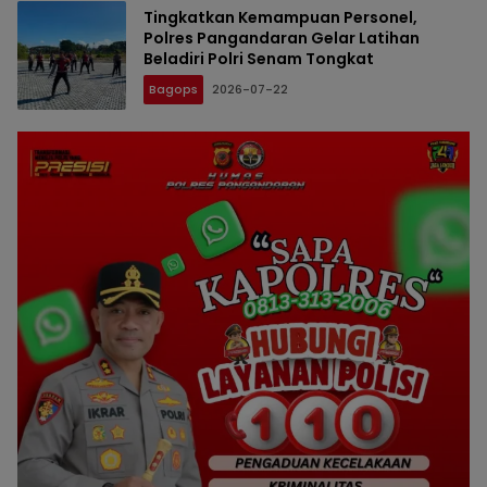
Tingkatkan Kemampuan Personel,
Polres Pangandaran Gelar Latihan
Beladiri Polri Senam Tongkat
Bagops
2026-07-22