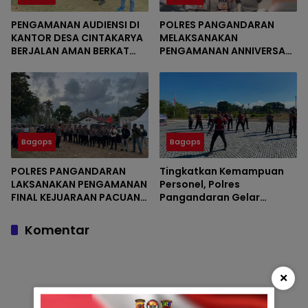
PENGAMANAN AUDIENSI DI
POLRES PANGANDARAN
KANTOR DESA CINTAKARYA
MELAKSANAKAN
BERJALAN AMAN BERKAT
PENGAMANAN ANNIVERSARY
POLRES PANGANDARAN
PURBAKALA BATUKARAS KE
44
Bagops
Bagops
POLRES PANGANDARAN
Tingkatkan Kemampuan
LAKSANAKAN PENGAMANAN
Personel, Polres
FINAL KEJUARAAN PACUAN
Pangandaran Gelar
KUDA INDONESIA DERBY
Latihan Beladiri Polri
2026 DI CIMERAK
Senam Tongkat
Komentar
×