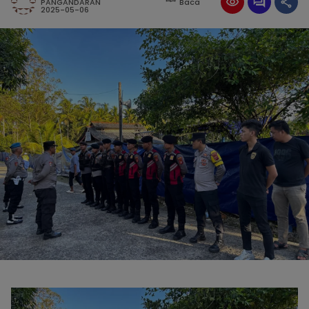
PANGANDARAN
Baca
2025-05-06