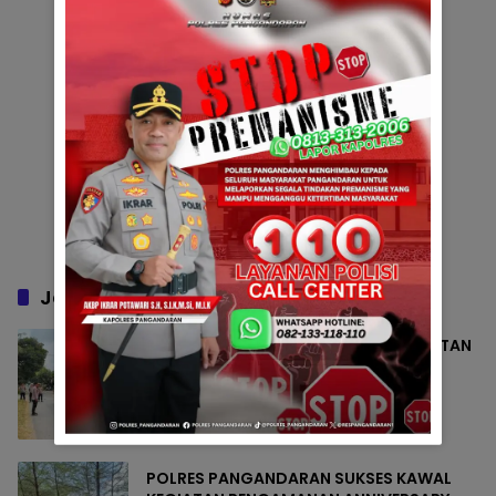
Jangan Lewatkan
POLRES PANGANDARAN KAWAL KEGIATAN
EKSEKUSI LAHAN DI DUSUN PARAPAT
PANGANDARAN TAHUN 2026
Bagops
2026-07-29
POLRES PANGANDARAN SUKSES KAWAL