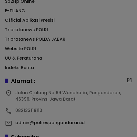
Sp2Hp Online
E-TILANG
Official Aplikasi Presisi
Tribratanews POLRI
Tribratanews POLDA JABAR
Website POLRI
UU & Peraturana
Indeks Berita
Alamat :
Jalan Cijulang No 69 Wonohario, Pangandaran,
46396, Provinsi Jawa Barat
082133118110
admin@polrespangandaran.id
Subscribe