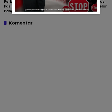
Perkuat Akuntabilitas
Gandeng Dai Kamtibmas,
Fasilitas Dinas, Polres
Polres Pangandaran Gelar
Pangandaran Gelar
Pembinaan Rohani di
Pemeriksaan Senpi Berkala
Auditorium Utama
Komentar