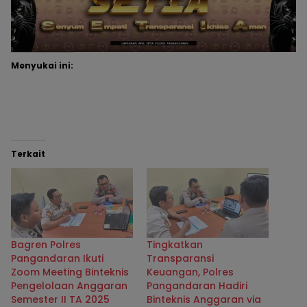
Menyukai ini:
Terkait
Bagren Polres
Tingkatkan
Pangandaran Ikuti
Transparansi
Zoom Meeting Binteknis
Keuangan, Polres
Pengelolaan Anggaran
Pangandaran Hadiri
Semester II TA 2025
Binteknis Anggaran via