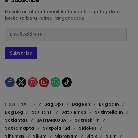
Masukkan alamat email Anda untuk dapat update
berita terbaru Polres Pangandaran.
Subscribe
FROFIL SAT –>
Bag Ops
Bag Ren
Bag Sdm
Bag Log
Sat Tahti
Satbinmas
Satintelkam
Satlantas
SATNARKOBA
Satreskrim
Satsamapta
Satpolairud
Sidokes
Sihumas
Sikum
Sipropam
Si tik
Sium