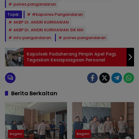
polres pangandaran
Topik:
#kapolres Pangandaran
AKBP Dr. ANDRI KURNIAWAN
AKBP Dr. ANDRI KURNIAWAN SIK MH
info pangandaran
polres pangandaran
Kapolsek Padaherang Pimpin Apel Pagi,
Tegaskan Kesiapsiagaan Personel
Berita Berkaitan
Bagren
Bagren