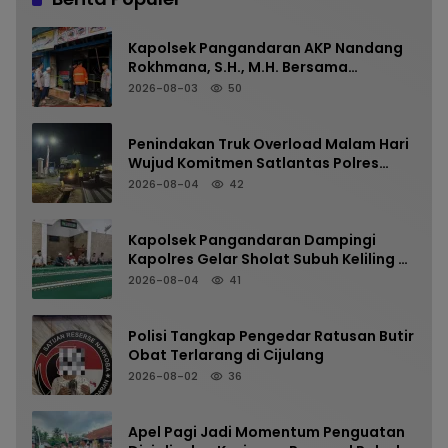
Kapolsek Pangandaran AKP Nandang
Rokhmana, S.H., M.H. Bersama
Anggota Cek TKP Kebakaran Ruko
2026-08-03
50
Penindakan Truk Overload Malam Hari
Wujud Komitmen Satlantas Polres
Pangandaran Menjaga Keselamatan
2026-08-04
42
Kapolsek Pangandaran Dampingi
Kapolres Gelar Sholat Subuh Keliling di
Masjid Jami Al-Furqon, Pererat
2026-08-04
41
Silaturahmi dan Jaga Kamtibmas
Polisi Tangkap Pengedar Ratusan Butir
Obat Terlarang di Cijulang
2026-08-02
36
Apel Pagi Jadi Momentum Penguatan