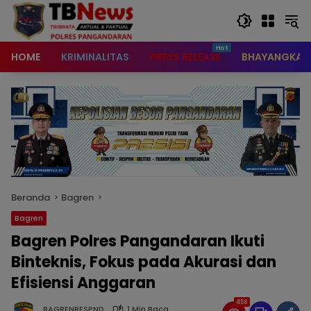
content
HOME
KRIMINALITAS
PRESS RELEASE
BHAYANGKAR
Beranda
Bagren
Bagren
Bagren Polres Pangandaran Ikuti
Binteknis, Fokus pada Akurasi dan
Efisiensi Anggaran
458
BAGRENRESPND
1 Min Baca