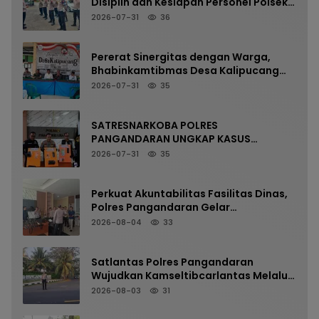
Disiplin dan Kesiapan Personel Polsek
Kalipucang
2026-07-31
36
Pererat Sinergitas dengan Warga,
Bhabinkamtibmas Desa Kalipucang
Ikuti Rangkaian Milangkala Desa ke-
2026-07-31
35
198
SATRESNARKOBA POLRES
PANGANDARAN UNGKAP KASUS
NARKOTIKA MELALUI PRESS RELEASE
2026-07-31
35
Perkuat Akuntabilitas Fasilitas Dinas,
Polres Pangandaran Gelar
Pemeriksaan Senpi Berkala
2026-08-04
33
Satlantas Polres Pangandaran
Wujudkan Kamseltibcarlantas Melalui
Pelayanan Arus Pagi
2026-08-03
31