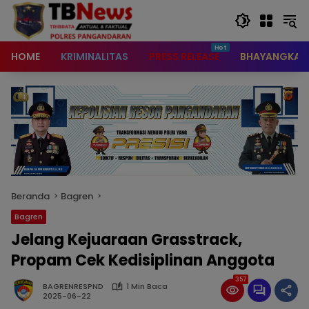
content
HOME
KRIMINALITAS
PRESS RELEASE
BHAYANGKAR
Beranda
Bagren
Bagren
Jelang Kejuaraan Grasstrack,
Propam Cek Kedisiplinan Anggota
357
BAGRENRESPND
1 Min Baca
2025-06-22