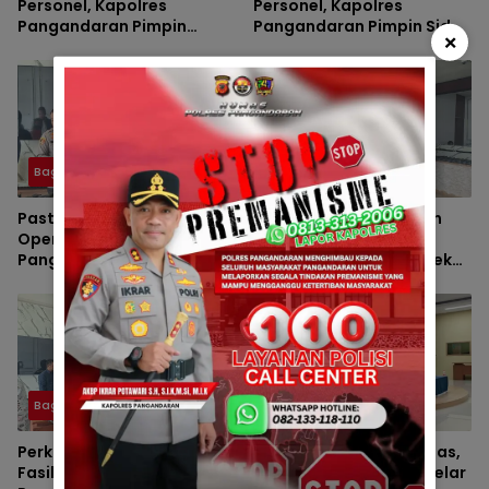
Personel, Kapolres
Personel, Kapolres
Pangandaran Pimpin
Pangandaran Pimpin Sidak
×
Langsung Pemeriksaan
Senjata Api Dinas
Senjata Api
Bagren
Bagren
Pastikan Kesiapsiagaan
Tingkatkan Disiplin dan
Operasional, Polres
Pengawasan, Baglog
Pangandaran Gelar
Polres Pangandaran Cek
Inspeksi Kelayakan Senpi
Senjata Api Anggota
Dinas
Bagren
Bagren
Perkuat Akuntabilitas
Gandeng Dai Kamtibmas,
Fasilitas Dinas, Polres
Polres Pangandaran Gelar