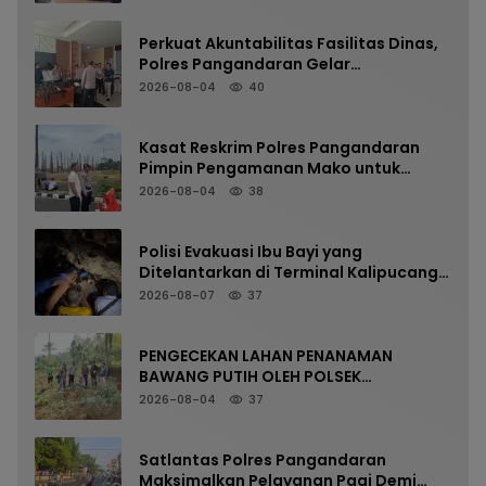
Perkuat Akuntabilitas Fasilitas Dinas,
Polres Pangandaran Gelar
Pemeriksaan Senpi Berkala
2026-08-04
40
Kasat Reskrim Polres Pangandaran
Pimpin Pengamanan Mako untuk
Perkuat Kesiapsiagaan Personel
2026-08-04
38
Polisi Evakuasi Ibu Bayi yang
Ditelantarkan di Terminal Kalipucang
dari Dalam Goa
2026-08-07
37
PENGECEKAN LAHAN PENANAMAN
BAWANG PUTIH OLEH POLSEK
LANGKAPLANCAR DUKUNG PROGRAM
2026-08-04
37
KETAHANAN PANGAN
Satlantas Polres Pangandaran
Maksimalkan Pelayanan Pagi Demi