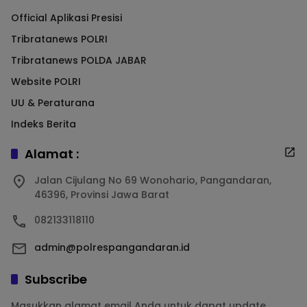
Official Aplikasi Presisi
Tribratanews POLRI
Tribratanews POLDA JABAR
Website POLRI
UU & Peraturana
Indeks Berita
Alamat :
Jalan Cijulang No 69 Wonohario, Pangandaran,
46396, Provinsi Jawa Barat
082133118110
admin@polrespangandaran.id
Subscribe
Masukkan alamat email Anda untuk dapat update