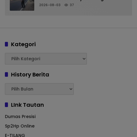
Kelancaran Arus Kendaraan
2026-08-03
37
Kategori
History Berita
LInk Tautan
Dumas Presisi
Sp2Hp Online
E-TILANG