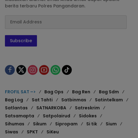
berita terbaru Polres Pangandaran.
Subscribe
FROFIL SAT –>
Bag Ops
Bag Ren
Bag Sdm
Bag Log
Sat Tahti
Satbinmas
Satintelkam
Satlantas
SATNARKOBA
Satreskrim
Satsamapta
Satpolairud
Sidokes
Sihumas
Sikum
Sipropam
Si tik
Sium
Siwas
SPKT
SiKeu