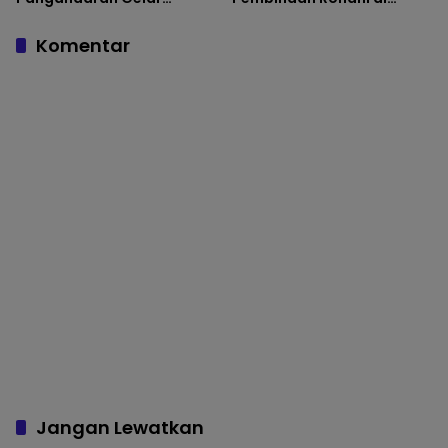
Pemeriksaan Senpi Berkala
Auditorium Utama
Komentar
Jangan Lewatkan