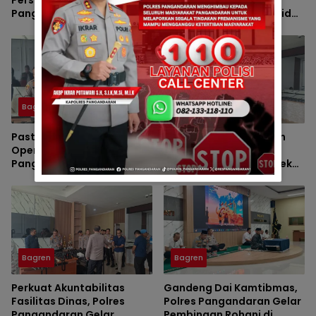
Pangandaran Pimpin
Pangandaran Pimpin Sidak
Langsung Pemeriksaan
Senjata Api Dinas
Senjata Api
Bagren
Bagren
Pastikan Kesiapsiagaan
Tingkatkan Disiplin dan
Operasional, Polres
Pengawasan, Baglog
Pangandaran Gelar
Polres Pangandaran Cek
Inspeksi Kelayakan Senpi
Senjata Api Anggota
Dinas
Bagren
Bagren
Perkuat Akuntabilitas
Gandeng Dai Kamtibmas,
Fasilitas Dinas, Polres
Polres Pangandaran Gelar
Pangandaran Gelar
Pembinaan Rohani di