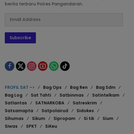
berita terbaru Polres Pangandaran.
Subscribe
FROFIL SAT –>
Bag Ops
Bag Ren
Bag Sdm
Bag Log
Sat Tahti
Satbinmas
Satintelkam
Satlantas
SATNARKOBA
Satreskrim
Satsamapta
Satpolairud
Sidokes
Sihumas
Sikum
Sipropam
Si tik
Sium
Siwas
SPKT
SiKeu