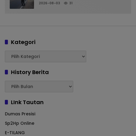
Kelancaran Arus Kendaraan
2026-08-03
31
Kategori
History Berita
LInk Tautan
Dumas Presisi
Sp2Hp Online
E-TILANG