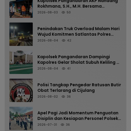
Kapolsek Pangandaran AKP Nandang
Rokhmana, S.H., M.H. Bersama
Anggota Cek TKP Kebakaran Ruko
2026-08-03
50
Penindakan Truk Overload Malam Hari
Wujud Komitmen Satlantas Polres
Pangandaran Menjaga Keselamatan
2026-08-04
42
Kapolsek Pangandaran Dampingi
Kapolres Gelar Sholat Subuh Keliling di
Masjid Jami Al-Furqon, Pererat
2026-08-04
41
Silaturahmi dan Jaga Kamtibmas
Polisi Tangkap Pengedar Ratusan Butir
Obat Terlarang di Cijulang
2026-08-02
36
Apel Pagi Jadi Momentum Penguatan
Disiplin dan Kesiapan Personel Polsek
Kalipucang
2026-07-31
36