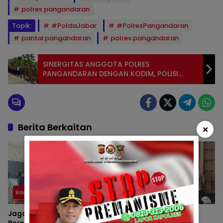
polres pangandaran
Topik:
#PoldaJabar
#PolresPangandaran
pantai pangandaran
polres pangandaran
SINERGITAS ANGGOTA POLRES
PANGANDARAN DENGAN KODIM, POLISI
MILITER, SATPOL PP, DAN DISHUB DALAM
MENJAGA KEAMANAN KABUPATEN
PANGANDARAN
Berita Berkaitan
×
Bagren
Bagren
Jaga Profesionalisme
Cegah Pelanggaran
Personel, Kapolres
Personel, Kapolres