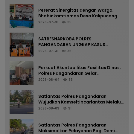
Pererat Sinergitas dengan Warga,
Bhabinkamtibmas Desa Kalipucang
Ikuti Rangkaian Milangkala Desa ke-
2026-07-31
35
198
SATRESNARKOBA POLRES
PANGANDARAN UNGKAP KASUS
NARKOTIKA MELALUI PRESS RELEASE
2026-07-31
35
Perkuat Akuntabilitas Fasilitas Dinas,
Polres Pangandaran Gelar
Pemeriksaan Senpi Berkala
2026-08-04
33
Satlantas Polres Pangandaran
Wujudkan Kamseltibcarlantas Melalui
Pelayanan Arus Pagi
2026-08-03
31
Satlantas Polres Pangandaran
Maksimalkan Pelayanan Pagi Demi