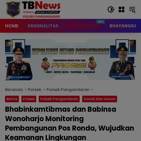
content
HOME
KRIMINALITAS
PRESS RELEASE
BHAYANGKAR
Beranda
Polsek
Polsek Pangandaran
Berita
Polsek
Polsek Pangandaran
Sosial dan Umum
Bhabinkamtibmas dan Babinsa
Wonoharjo Monitoring
Pembangunan Pos Ronda, Wujudkan
Keamanan Lingkungan