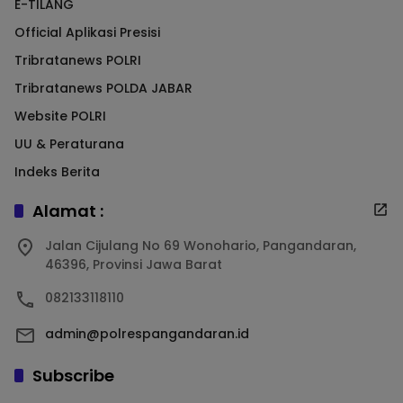
E-TILANG
Official Aplikasi Presisi
Tribratanews POLRI
Tribratanews POLDA JABAR
Website POLRI
UU & Peraturana
Indeks Berita
Alamat :
Jalan Cijulang No 69 Wonohario, Pangandaran,
46396, Provinsi Jawa Barat
082133118110
admin@polrespangandaran.id
Subscribe