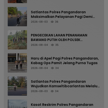
Satlantas Polres Pangandaran
Maksimalkan Pelayanan Pagi Demi
Kelancaran Arus Kendaraan
2026-08-03
36
PENGECEKAN LAHAN PENANAMAN
BAWANG PUTIH OLEH POLSEK
LANGKAPLANCAR DUKUNG PROGRAM
2026-08-04
35
KETAHANAN PANGAN
Haru di Apel Pagi Polres Pangandaran,
Kabag Ops Pamit Jelang Purna Tugas
2026-08-04
34
Satlantas Polres Pangandaran
Wujudkan Kamseltibcarlantas Melalui
Pelayanan Arus Pagi
2026-08-03
34
Kasat Reskrim Polres Pangandaran