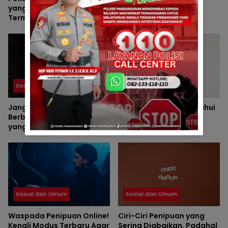
yang Ditelantarkan di
Monitoring Kesiapan
Terminal Kalipucang dari
Lahan Program
Dalam Goa
Penanaman Jagung di
Desa Ciganjeng
Sosial dan Umum
Sosial dan Umum
Jangan Mudah Percaya! Ini
Terlanjur Tertipu? Ketahui
Berbagai Modus Penipuan
Langkah yang Harus
yang Sering Menjerat
Dilakukan dan Cara
Masyarakat
Mencegah Kejadian
Terulang
Sosial dan Umum
Sosial dan Umum
Waspada Penipuan Online!
Ciri-Ciri Penipuan yang
Kenali Modus Terbaru Agar
Sering Diabaikan, Padahal