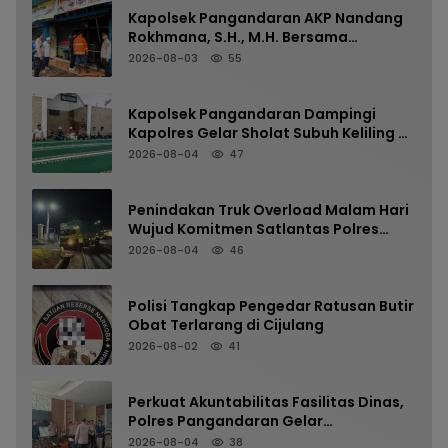
Kapolsek Pangandaran AKP Nandang
Rokhmana, S.H., M.H. Bersama
Anggota Cek TKP Kebakaran Ruko
2026-08-03
55
Kapolsek Pangandaran Dampingi
Kapolres Gelar Sholat Subuh Keliling di
Masjid Jami Al-Furqon, Pererat
2026-08-04
47
Silaturahmi dan Jaga Kamtibmas
Penindakan Truk Overload Malam Hari
Wujud Komitmen Satlantas Polres
Pangandaran Menjaga Keselamatan
2026-08-04
46
Polisi Tangkap Pengedar Ratusan Butir
Obat Terlarang di Cijulang
2026-08-02
41
Perkuat Akuntabilitas Fasilitas Dinas,
Polres Pangandaran Gelar
Pemeriksaan Senpi Berkala
2026-08-04
38