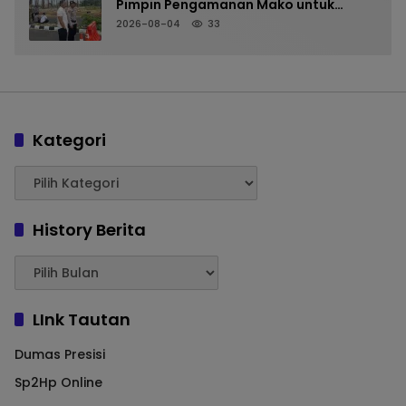
Pimpin Pengamanan Mako untuk
Perkuat Kesiapsiagaan Personel
2026-08-04
33
Kategori
History Berita
LInk Tautan
Dumas Presisi
Sp2Hp Online