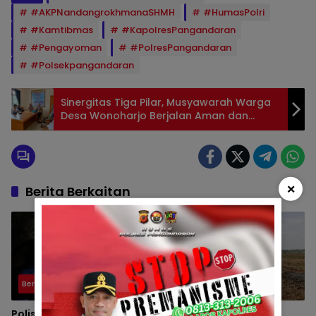
#AKPNandangrokhmanaSHMH
#HumasPolri
#Kamtibmas
#KapolresPangandaran
#Pengayoman
#PolresPangandaran
#Polsekpangandaran
Sinergitas Tiga Pilar, Musyawarah Warga
Desa Wonoharjo Berjalan Aman dan
Kondusif
×
Berita Berkaitan
Berita
Polsek
Polisi Evakuasi Ibu Bayi
Polsek Padaherang