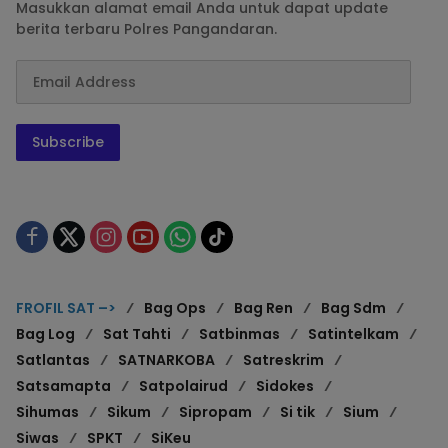
Masukkan alamat email Anda untuk dapat update
berita terbaru Polres Pangandaran.
Subscribe
FROFIL SAT –>
Bag Ops
Bag Ren
Bag Sdm
Bag Log
Sat Tahti
Satbinmas
Satintelkam
Satlantas
SATNARKOBA
Satreskrim
Satsamapta
Satpolairud
Sidokes
Sihumas
Sikum
Sipropam
Si tik
Sium
Siwas
SPKT
SiKeu