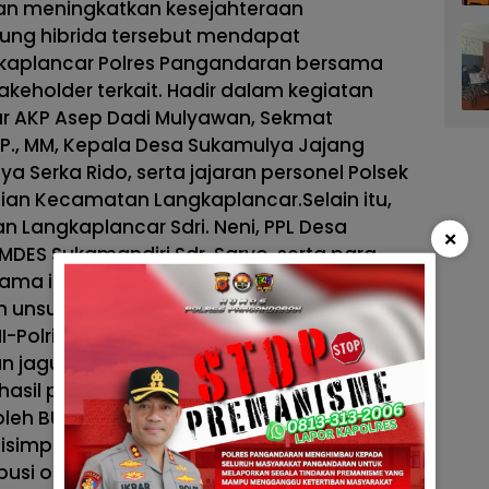
an meningkatkan kesejahteraan
ung hibrida tersebut mendapat
kaplancar Polres Pangandaran bersama
keholder terkait. Hadir dalam kegiatan
ar AKP Asep Dadi Mulyawan, Sekmat
IP., MM, Kepala Desa Sukamulya Jajang
 Serka Rido, serta jajaran personel Polsek
ian Kecamatan Langkaplancar.Selain itu,
n Langkaplancar Sdri. Neni, PPL Desa
×
MDES Sukamandiri Sdr. Saryo, serta para
ma ini aktif mengelola lahan pertanian
uh unsur tersebut menunjukkan sinergitas
NI-Polri, dan masyarakat dalam mendukung
jagung hibrida yang dipanen memiliki luas
 hasil panen mencapai kurang lebih 7 ton
a oleh BUMDES Sukamandiri Desa Sukamulya
 disimpan di gudang BUMDES sebelum
busi oleh Bulog.Kapolsek Langkaplancar AKP