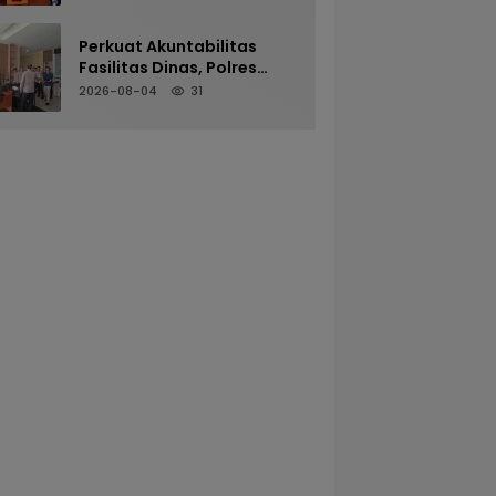
PRESS RELEASE
Perkuat Akuntabilitas
Fasilitas Dinas, Polres
Pangandaran Gelar
2026-08-04
31
Pemeriksaan Senpi
Berkala