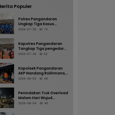
Berita Populer
Polres Pangandaran
Ungkap Tiga Kasus
Kekerasan Seksual
2026-07-30
74
terhadap Anak, Tiga
Tersangka Diamankan
Kapolres Pangandaran
Tangkap Tiga pengedar
Kasus Narkotika, Tiga
2026-07-30
53
Tersangka Diamankan
dengan Barang Bukti Sabu
Kapolsek Pangandaran
AKP Nandang Rokhmana,
S.H., M.H. Bersama
2026-08-03
48
Anggota Cek TKP
Kebakaran Ruko
Penindakan Truk Overload
Malam Hari Wujud
Komitmen Satlantas
2026-08-04
40
Polres Pangandaran
Menjaga Keselamatan