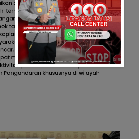
kan bahwa kegiatan pendampingan ini
ri terhadap program pemerintah dalam
angan nasional. Dengan adanya kolaborasi
ok tani, dan aparat keamanan, diharapkan
ngkaplancar dapat terus berkembang dan
arakat.Selama kegiatan berlangsung
ancar, dan kondusif. Panen Raya Jagung
dapat menjadi motivasi bagi masyarakat
ktivitas pertanian serta memperkuat
 Pangandaran khususnya di wilayah