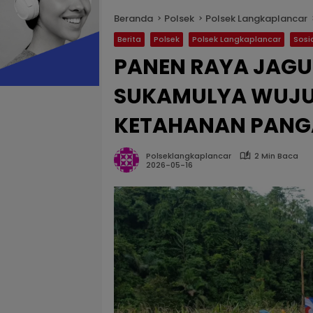
Beranda
Polsek
Polsek Langkaplancar
Berita
Polsek
Polsek Langkaplancar
Sosi
PANEN RAYA JAGUN
SUKAMULYA WUJ
KETAHANAN PANG
Polseklangkaplancar
2 Min Baca
2026-05-16