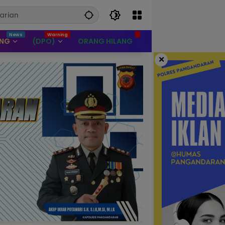
UNG
(DPO)
ORANG HILANG
×