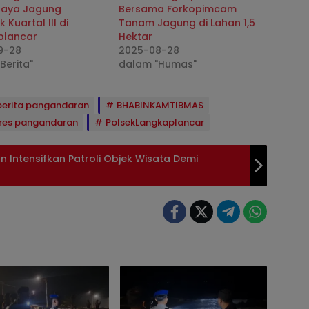
Raya Jagung
Bersama Forkopimcam
 Kuartal III di
Tanam Jagung di Lahan 1,5
plancar
Hektar
9-28
2025-08-28
Berita"
dalam "Humas"
berita pangandaran
BHABINKAMTIBMAS
res pangandaran
PolsekLangkaplancar
 Intensifkan Patroli Objek Wisata Demi