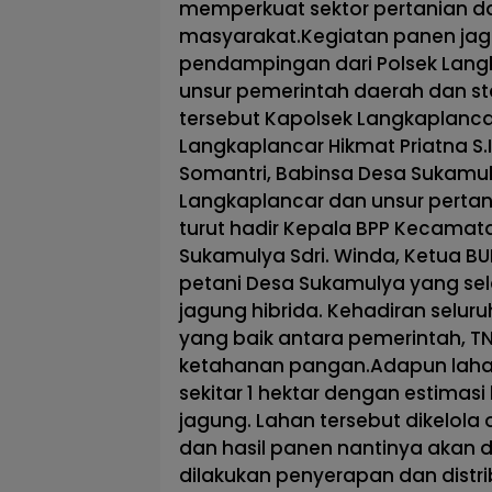
memperkuat sektor pertanian d
masyarakat.Kegiatan panen jag
pendampingan dari Polsek Lang
unsur pemerintah daerah dan sta
tersebut Kapolsek Langkaplanc
Langkaplancar Hikmat Priatna S.
Somantri, Babinsa Desa Sukamulya
Langkaplancar dan unsur pertan
turut hadir Kepala BPP Kecamata
Sukamulya Sdri. Winda, Ketua BU
petani Desa Sukamulya yang sela
jagung hibrida. Kehadiran selur
yang baik antara pemerintah, T
ketahanan pangan.Adapun lahan 
sekitar 1 hektar dengan estimasi
jagung. Lahan tersebut dikelol
dan hasil panen nantinya akan
dilakukan penyerapan dan distri