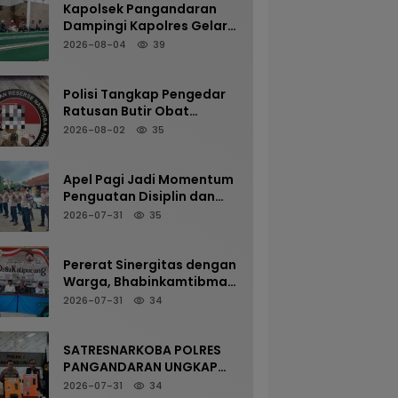
Kapolsek Pangandaran
Dampingi Kapolres Gelar
Sholat Subuh Keliling di
2026-08-04
39
Masjid Jami Al-Furqon,
Pererat Silaturahmi dan
Jaga Kamtibmas
Polisi Tangkap Pengedar
Ratusan Butir Obat
Terlarang di Cijulang
2026-08-02
35
Apel Pagi Jadi Momentum
Penguatan Disiplin dan
Kesiapan Personel Polsek
2026-07-31
35
Kalipucang
Pererat Sinergitas dengan
Warga, Bhabinkamtibmas
Desa Kalipucang Ikuti
2026-07-31
34
Rangkaian Milangkala
Desa ke-198
SATRESNARKOBA POLRES
PANGANDARAN UNGKAP
KASUS NARKOTIKA MELALUI
2026-07-31
34