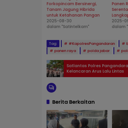
Forkopincam Bersinergi,
Panen 
Tanam Jagung Hibrida
Serentak
untuk Ketahanan Pangan
Langka
2025-08-30
2025-0
dalam "Satintelkam"
dalam "
Tag:
#KapolresPangandaran
panen raya
polda jabar
pol
Satlantas Polres Pangandaran
Kelancaran Arus Lalu Lintas
Berita Berkaitan