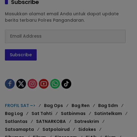
Subscribe
Masukkan alamat email Anda untuk dapat update
berita terbaru Polres Pangandaran.
Subscribe
FROFIL SAT –>
Bag Ops
Bag Ren
Bag Sdm
Bag Log
Sat Tahti
Satbinmas
Satintelkam
Satlantas
SATNARKOBA
Satreskrim
Satsamapta
Satpolairud
Sidokes