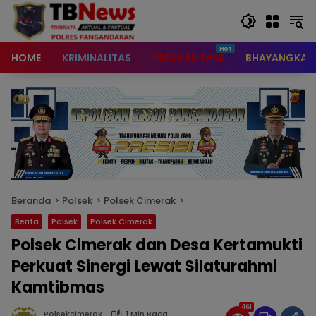
content
HOME
KRIMINALITAS
PRESS RELEASE
BHAYANGKAR
Beranda
Polsek
Polsek Cimerak
Berita
Polsek
Polsek Cimerak
Polsek Cimerak dan Desa Kertamukti
Perkuat Sinergi Lewat Silaturahmi
Kamtibmas
461
Polsekcimerak
1 Min Baca