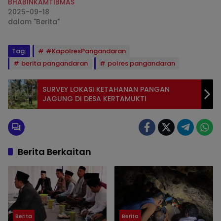
BHABINKAMTIBMAS
2025-09-18
dalam "Berita"
Tag:
#KapolresPangandaran
berita pangandaran
polres pangandaran
SURVEY LOKASI KETAHANAN PANGAN
JAGUNG DI DESA KERTAMUKTI
Berita Berkaitan
Berita
Berita