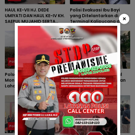
HAUL KE-VII HJ. DEDE
Polisi Evakuasi Ibu Bayi
UMIYATI DAN HAUL KE-IV KH.
yang Ditelantarkan di
×
SAEPUL MUJAHID SERTA
Terminal Kalipucang dari
REUNI HAFLAH KE-XV
Dalam Goa
HIMPUNAN ALUMNI DIGELAR
DI PONDOK PESANTREN AL-
FALAH SANUSSIYAH
Polsek
Berita
Polsek Padaherang
Pengamanan Maksimal
Monitoring Kesiapan
Polsek Pangandaran dan
Lahan Program
Polres Pangandaran,
Penanaman Jagung di
Nobar Final Piala Presiden
Desa Ciganjeng
Berlangsung Aman
Polsek
Berita