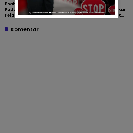
Bhabinkamtibmas Polsek
Satreskrim Polres
Padaherang Monitoring
Pangandaran Laksanakan
Pelantikan Perangkat
Apel Pagi untuk Perkuat
Desa Karangmulya
Disiplin dan Kesiapsiagaan
Personel
Komentar