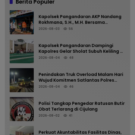
Berita Populer
Kapolsek Pangandaran AKP Nandang
Rokhmana, S.H., M.H. Bersama
Anggota Cek TKP Kebakaran Ruko
2026-08-03
56
Kapolsek Pangandaran Dampingi
Kapolres Gelar Sholat Subuh Keliling di
Masjid Jami Al-Furqon, Pererat
2026-08-04
48
Silaturahmi dan Jaga Kamtibmas
Penindakan Truk Overload Malam Hari
Wujud Komitmen Satlantas Polres
Pangandaran Menjaga Keselamatan
2026-08-04
46
Polisi Tangkap Pengedar Ratusan Butir
Obat Terlarang di Cijulang
2026-08-02
41
Perkuat Akuntabilitas Fasilitas Dinas,