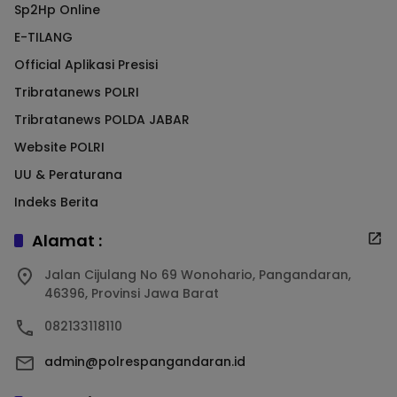
Sp2Hp Online
E-TILANG
Official Aplikasi Presisi
Tribratanews POLRI
Tribratanews POLDA JABAR
Website POLRI
UU & Peraturana
Indeks Berita
Alamat :
Jalan Cijulang No 69 Wonohario, Pangandaran,
46396, Provinsi Jawa Barat
082133118110
admin@polrespangandaran.id