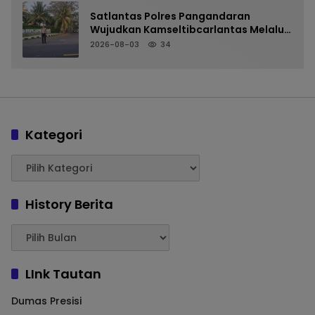
Satlantas Polres Pangandaran
Wujudkan Kamseltibcarlantas Melalui
Pelayanan Arus Pagi
2026-08-03
34
Kategori
History Berita
LInk Tautan
Dumas Presisi