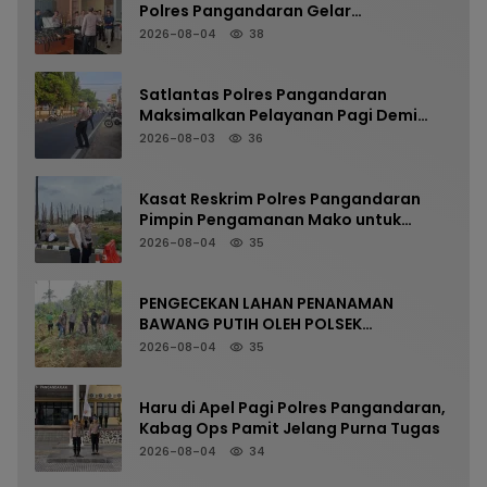
Polres Pangandaran Gelar
Pemeriksaan Senpi Berkala
2026-08-04
38
Satlantas Polres Pangandaran
Maksimalkan Pelayanan Pagi Demi
Kelancaran Arus Kendaraan
2026-08-03
36
Kasat Reskrim Polres Pangandaran
Pimpin Pengamanan Mako untuk
Perkuat Kesiapsiagaan Personel
2026-08-04
35
PENGECEKAN LAHAN PENANAMAN
BAWANG PUTIH OLEH POLSEK
LANGKAPLANCAR DUKUNG PROGRAM
2026-08-04
35
KETAHANAN PANGAN
Haru di Apel Pagi Polres Pangandaran,
Kabag Ops Pamit Jelang Purna Tugas
2026-08-04
34