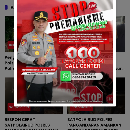
Berita Berkaitan
Berita
Hot News
Pengamanan Maksimal
Bayi Perempuan
Polsek Pangandaran dan
Ditemukan di Terminal
Polres Pangandaran,
Kalipucang, Polisi Telusuri
Nobar Final Piala Presiden
Keberadaan Orang Tua
Berlangsung Aman
Satpolairud
Satpolairud
RESPON CEPAT
SATPOLAIRUD POLRES
SATPOLAIRUD POLRES
PANGANDARAN AMANKAN