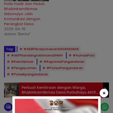
Polisi Hadir dan Peduli,
Bhabinkamtibmas
Sidomulyo Jalin
Komunikasi dengan
Perangkat Desa
2026-04-16
dalam "Berita"
Tag:
#AKBPIkrarpotawariSHSIKMSiMIK
#AKPNandangrokhmanaSHMH
#HumasPolri
#Kamtibmas
#KapolresPangandaran
#Pengayoman
#PolresPangandaran
#Polsekpangandaran
Perkuat Kemitraan dengan Warga,
×
Bhabinkamtibmas Desa Purbahayu Aktif
Sambang dan Sampaikan Pesan
Kamtibmas