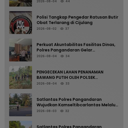
Pangandaran Menjaga Keselamatan
2026-08-04
44
Polisi Tangkap Pengedar Ratusan Butir
Obat Terlarang di Cijulang
2026-08-02
37
Perkuat Akuntabilitas Fasilitas Dinas,
Polres Pangandaran Gelar
Pemeriksaan Senpi Berkala
2026-08-04
34
PENGECEKAN LAHAN PENANAMAN
BAWANG PUTIH OLEH POLSEK
LANGKAPLANCAR DUKUNG PROGRAM
2026-08-04
33
KETAHANAN PANGAN
Satlantas Polres Pangandaran
Wujudkan Kamseltibcarlantas Melalui
Pelayanan Arus Pagi
2026-08-03
32
Satlantas Polres Pangandaran