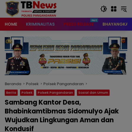
content
HOME
KRIMINALITAS
PRESS RELEASE
BHAYANGKAR
Beranda
Polsek
Polsek Pangandaran
Berita
Polsek
Polsek Pangandaran
Sosial dan Umum
Sambang Kantor Desa,
Bhabinkamtibmas Sidomulyo Ajak
Wujudkan Lingkungan Aman dan
Kondusif