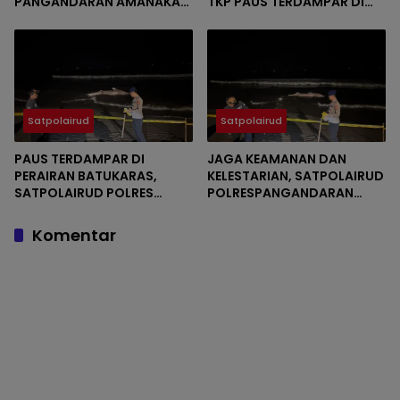
PANGANDARAN AMANAKAN
TKP PAUS TERDAMPAR DI
LOKASI PAUS TERDAMPAR DI
PERAIRAN BATUKARAS
BATUKARAS
Satpolairud
Satpolairud
PAUS TERDAMPAR DI
JAGA KEAMANAN DAN
PERAIRAN BATUKARAS,
KELESTARIAN, SATPOLAIRUD
SATPOLAIRUD POLRES
POLRESPANGANDARAN
PANGANDARAN BERGERAK
AMANKAN TKP PAUS
CEPAT AMANKAN LOKASI
TERDAMPAR
Komentar