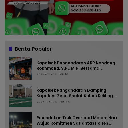
Berita Populer
Kapolsek Pangandaran AKP Nandang
Rokhmana, S.H., M.H. Bersama
Anggota Cek TKP Kebakaran Ruko
2026-08-03
51
Kapolsek Pangandaran Dampingi
Kapolres Gelar Sholat Subuh Keliling di
Masjid Jami Al-Furqon, Pererat
2026-08-04
44
Silaturahmi dan Jaga Kamtibmas
Penindakan Truk Overload Malam Hari
Wujud Komitmen Satlantas Polres