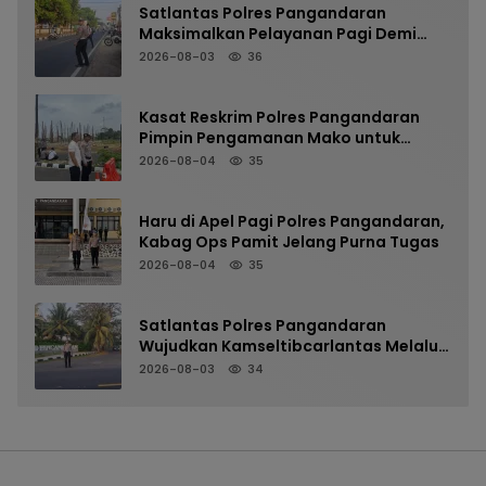
Satlantas Polres Pangandaran
Maksimalkan Pelayanan Pagi Demi
Kelancaran Arus Kendaraan
2026-08-03
36
Kasat Reskrim Polres Pangandaran
Pimpin Pengamanan Mako untuk
Perkuat Kesiapsiagaan Personel
2026-08-04
35
Haru di Apel Pagi Polres Pangandaran,
Kabag Ops Pamit Jelang Purna Tugas
2026-08-04
35
Satlantas Polres Pangandaran
Wujudkan Kamseltibcarlantas Melalui
Pelayanan Arus Pagi
2026-08-03
34