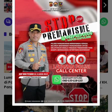
GEBYAR MERAH PUTIH POLRES
PANGANDARAN MERIAHKAN HUT RI KE-80
Berita Berkaitan
Berita
Berita
Lumba-Lumba Terdampar
HAUL KE-VII HJ. DEDE
di Pantai Timur
UMIYATI DAN HAUL KE-IV KH.
Pangandaran Dievakuasi
SAEPUL MUJAHID SERTA
Petugas
REUNI HAFLAH KE-XV
HIMPUNAN ALUMNI DIGELAR
DI PONDOK PESANTREN AL-
FALAH SANUSSIYAH