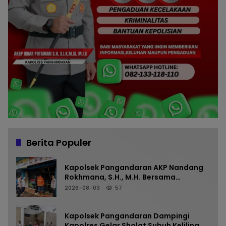
Berita Populer
Kapolsek Pangandaran AKP Nandang
Rokhmana, S.H., M.H. Bersama
Anggota Cek TKP Kebakaran Ruko
2026-08-03
57
Kapolsek Pangandaran Dampingi
Kapolres Gelar Sholat Subuh Keliling di