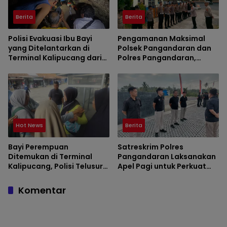
Berita
Berita
Polisi Evakuasi Ibu Bayi
Pengamanan Maksimal
yang Ditelantarkan di
Polsek Pangandaran dan
Terminal Kalipucang dari
Polres Pangandaran,
Dalam Goa
Nobar Final Piala Presiden
Berlangsung Aman
Hot News
Berita
Bayi Perempuan
Satreskrim Polres
Ditemukan di Terminal
Pangandaran Laksanakan
Kalipucang, Polisi Telusuri
Apel Pagi untuk Perkuat
Keberadaan Orang Tua
Disiplin dan Kesiapsiagaan
Personel
Komentar