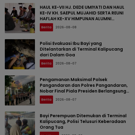
HAUL KE-VII HJ. DEDE UMIYATI DAN HAUL
KE-IV KH. SAEPUL MUJAHID SERTA REUNI
HAFLAH KE-XV HIMPUNAN ALUMNI
DIGELAR DI PONDOK PESANTREN AL-FALAH
Berita
2026-08-08
SANUSSIYAH
Polisi Evakuasi Ibu Bayi yang
Ditelantarkan di Terminal Kalipucang
dari Dalam Goa
Berita
2026-08-07
Pengamanan Maksimal Polsek
Pangandaran dan Polres Pangandaran,
Nobar Final Piala Presiden Berlangsung
Aman
Berita
2026-08-07
Bayi Perempuan Ditemukan di Terminal
Kalipucang, Polisi Telusuri Keberadaan
Orang Tua