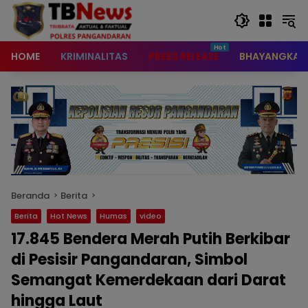
content
HOME
KRIMINALITAS
PRESS RELEASE
BHAYANGKAR
Beranda
Berita
Berita
Hot News
Humas
video
17.845 Bendera Merah Putih Berkibar
di Pesisir Pangandaran, Simbol
Semangat Kemerdekaan dari Darat
hingga Laut