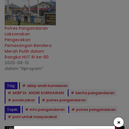
Polres Pangandaran
Laksanakan
Pengecekan
Pemasangan Bendera
Merah Putih dalam
Rangka HUT RI ke-80
2025-08-13
dalam "Sipropam"
Tag:
akbp andri kurniawan
AKBP Dr. ANDRI KURNIAWAN
berita pangandaran
polda jabar
polres pangandaran
Topik:
info pangandaran
polres pangandaran
polri untuk masyarakat
×