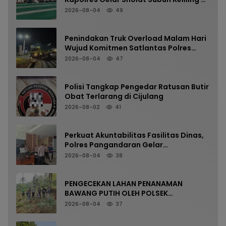
Masjid Jami Al-Furqon, Pererat
2026-08-04
49
Silaturahmi dan Jaga Kamtibmas
Penindakan Truk Overload Malam Hari
Wujud Komitmen Satlantas Polres
Pangandaran Menjaga Keselamatan
2026-08-04
47
Polisi Tangkap Pengedar Ratusan Butir
Obat Terlarang di Cijulang
2026-08-02
41
Perkuat Akuntabilitas Fasilitas Dinas,
Polres Pangandaran Gelar
Pemeriksaan Senpi Berkala
2026-08-04
38
PENGECEKAN LAHAN PENANAMAN
BAWANG PUTIH OLEH POLSEK
LANGKAPLANCAR DUKUNG PROGRAM
2026-08-04
37
KETAHANAN PANGAN