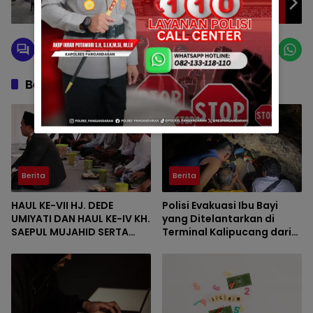
Polsek Pangandaran Hadir Kawal dan
Amankan Jalannya Acara
Berita Berkaitan
Berita
Berita
HAUL KE-VII HJ. DEDE
Polisi Evakuasi Ibu Bayi
UMIYATI DAN HAUL KE-IV KH.
yang Ditelantarkan di
SAEPUL MUJAHID SERTA
Terminal Kalipucang dari
REUNI HAFLAH KE-XV
Dalam Goa
HIMPUNAN ALUMNI DIGELAR
DI PONDOK PESANTREN AL-
FALAH SANUSSIYAH