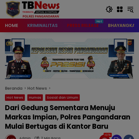
content
HOME
KRIMINALITAS
PRESS RELEASE
BHAYANGKAR
Beranda
Hot News
Hot News
Humas
Sosial dan Umum
Dari Gedung Sementara Menuju
Markas Impian, Polres Pangandaran
Mulai Bertugas di Kantor Baru
1078
Admin
2 Min Baca