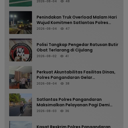
Masjid Jami Al-Furqon, Pererat
2026-08-04
48
Silaturahmi dan Jaga Kamtibmas
Penindakan Truk Overload Malam Hari
Wujud Komitmen Satlantas Polres
Pangandaran Menjaga Keselamatan
2026-08-04
47
Polisi Tangkap Pengedar Ratusan Butir
Obat Terlarang di Cijulang
2026-08-02
41
Perkuat Akuntabilitas Fasilitas Dinas,
Polres Pangandaran Gelar
Pemeriksaan Senpi Berkala
2026-08-04
38
Satlantas Polres Pangandaran
Maksimalkan Pelayanan Pagi Demi
Kelancaran Arus Kendaraan
2026-08-03
36
Kasat Reskrim Polres Pangandaran