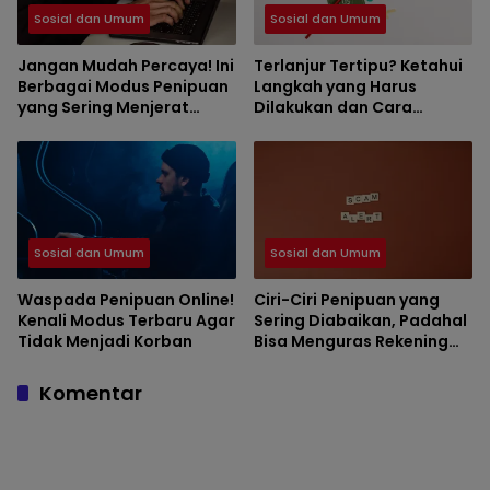
Sosial dan Umum
Sosial dan Umum
Jangan Mudah Percaya! Ini
Terlanjur Tertipu? Ketahui
Berbagai Modus Penipuan
Langkah yang Harus
yang Sering Menjerat
Dilakukan dan Cara
Masyarakat
Mencegah Kejadian
Terulang
Sosial dan Umum
Sosial dan Umum
Waspada Penipuan Online!
Ciri-Ciri Penipuan yang
Kenali Modus Terbaru Agar
Sering Diabaikan, Padahal
Tidak Menjadi Korban
Bisa Menguras Rekening
dalam Hitungan Menit
Komentar