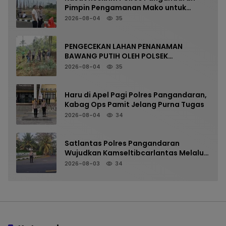
Pimpin Pengamanan Mako untuk
Perkuat Kesiapsiagaan Personel
2026-08-04
35
PENGECEKAN LAHAN PENANAMAN
BAWANG PUTIH OLEH POLSEK
LANGKAPLANCAR DUKUNG PROGRAM
2026-08-04
35
KETAHANAN PANGAN
Haru di Apel Pagi Polres Pangandaran,
Kabag Ops Pamit Jelang Purna Tugas
2026-08-04
34
Satlantas Polres Pangandaran
Wujudkan Kamseltibcarlantas Melalui
Pelayanan Arus Pagi
2026-08-03
34