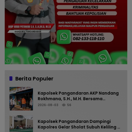
Berita Populer
Kapolsek Pangandaran AKP Nandang
Rokhmana, S.H., M.H. Bersama
Anggota Cek TKP Kebakaran Ruko
2026-08-03
56
Kapolsek Pangandaran Dampingi
Kapolres Gelar Sholat Subuh Keliling di