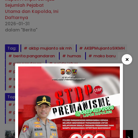
Sejumlah Pejabat
Utama dan Kapolda, Ini
Daftarnya
2026-01-31
dalam "Berita"
Tag:
akbp mujianto sik mh
AKBPMujiantoSIKMH
berita pangandaran
humas
mako baru
×
pangandaran
polda jabar
polres pangandaran
satsamapta
sejarah polres pangandran
semangat baru
spkt
Topik:
#polda jabar
info pangandaran
mako baru
Polda Jabar
polres pangandaran
polri untuk masyarakat
sejarah polres pangandaran
SPKT
TPA Al-Barokah Gelar Pawai Wisuda,