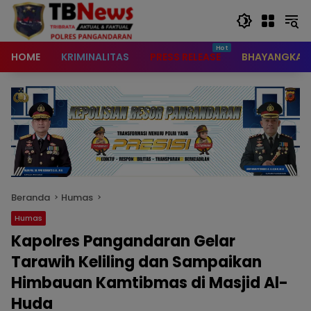
content
HOME
KRIMINALITAS
PRESS RELEASE
BHAYANGKAR
Beranda
Humas
Humas
Kapolres Pangandaran Gelar
Tarawih Keliling dan Sampaikan
Himbauan Kamtibmas di Masjid Al-
Huda