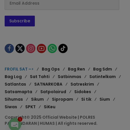
Subscribe
FROFIL SAT –>
Bag Ops
Bag Ren
Bag Sdm
Bag Log
Sat Tahti
Satbinmas
Satintelkam
Satlantas
SATNARKOBA
Satreskrim
Satsamapta
Satpolairud
Sidokes
Sihumas
Sikum
Sipropam
Si tik
Sium
Siwas
SPKT
SiKeu
Copyright© 2025 Official Website | POLRES
1
PANGANDARAN | HUMAS | All rights reserved.