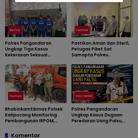
dengan Barang Bukti Sabu
Berita
Humas
Polres Pangandaran
Pastikan Aman dan Steril,
Ungkap Tiga Kasus
Petugas Piket Sat
Kekerasan Seksual
Samapta Polres
terhadap Anak, Tiga
Pangandaran Cek Rutin
Tersangka Diamankan
Ruang Tahanan
Humas
Hot News
Bhabinkamtibmas Polsek
Polres Pangandaran
Kalipucang Monitoring
Ungkap Kasus Dugaan
Pembangunan IRPOM,
Peredaran Uang Palsu,
Pastikan Program
Satu Tersangka
Pertanian Berjalan Aman
Diamankan
Komentar