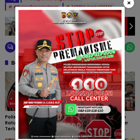
×
#PolresPangandaran
AKBPMujiantoSIKMH
Dalam rangka Mempererat Hubungan
dengan Masyarakat Kapolsek
Padaherang bagi bagi Ta’jil
Berita Berkaitan
Berita
Berita
Polisi Tangkap Pengedar
Kapolres Pangandaran
Ratusan Butir Obat
Tangkap Tiga pengedar
Terlarang di Cijulang
Kasus Narkotika, Tiga
Tersangka Diamankan