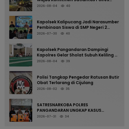
Pangandaran Menjaga Keselamatan
2026-08-04
40
Kapolsek Kalipucang Jadi Narasumber
Pembinaan Siswa di SMP Negeri 2
Kalipucang, Edukasi Bahaya Kenakalan
2026-07-30
40
Remaja
Kapolsek Pangandaran Dampingi
Kapolres Gelar Sholat Subuh Keliling di
Masjid Jami Al-Furqon, Pererat
2026-08-04
39
Silaturahmi dan Jaga Kamtibmas
Polisi Tangkap Pengedar Ratusan Butir
Obat Terlarang di Cijulang
2026-08-02
35
SATRESNARKOBA POLRES
PANGANDARAN UNGKAP KASUS
NARKOTIKA MELALUI PRESS RELEASE
2026-07-31
34