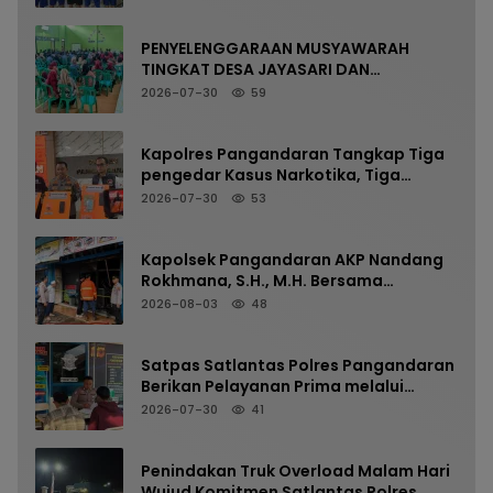
PENYELENGGARAAN MUSYAWARAH
TINGKAT DESA JAYASARI DAN
PENYAMPAIAN PROGRAM KKN
2026-07-30
59
MAHASISWA UIN SAIZU BERLANGSUNG
AMAN DAN LANCAR
Kapolres Pangandaran Tangkap Tiga
pengedar Kasus Narkotika, Tiga
Tersangka Diamankan dengan Barang
2026-07-30
53
Bukti Sabu
Kapolsek Pangandaran AKP Nandang
Rokhmana, S.H., M.H. Bersama
Anggota Cek TKP Kebakaran Ruko
2026-08-03
48
Satpas Satlantas Polres Pangandaran
Berikan Pelayanan Prima melalui
Verifikasi Berkas Pemohon SIM Secara
2026-07-30
41
Profesional dan Humanis
Penindakan Truk Overload Malam Hari
Wujud Komitmen Satlantas Polres