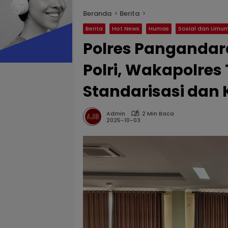
Beranda
Berita
Berita
Hot News
Humas
Sosial dan Umu
Polres Pangandar
Polri, Wakapolre
Standarisasi dan
Admin
2 Min Baca
2025-10-03