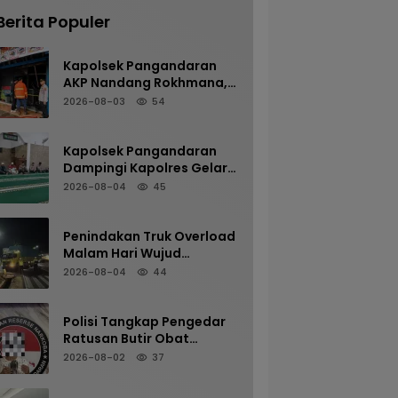
Berita Populer
Kapolsek Pangandaran
AKP Nandang Rokhmana,
S.H., M.H. Bersama
2026-08-03
54
Anggota Cek TKP
Kebakaran Ruko
Kapolsek Pangandaran
Dampingi Kapolres Gelar
Sholat Subuh Keliling di
2026-08-04
45
Masjid Jami Al-Furqon,
Pererat Silaturahmi dan
Jaga Kamtibmas
Penindakan Truk Overload
Malam Hari Wujud
Komitmen Satlantas
2026-08-04
44
Polres Pangandaran
Menjaga Keselamatan
Polisi Tangkap Pengedar
Ratusan Butir Obat
Terlarang di Cijulang
2026-08-02
37