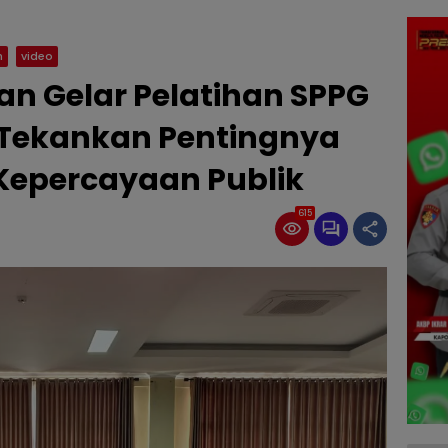
m
video
an Gelar Pelatihan SPPG
s Tekankan Pentingnya
 Kepercayaan Publik
615