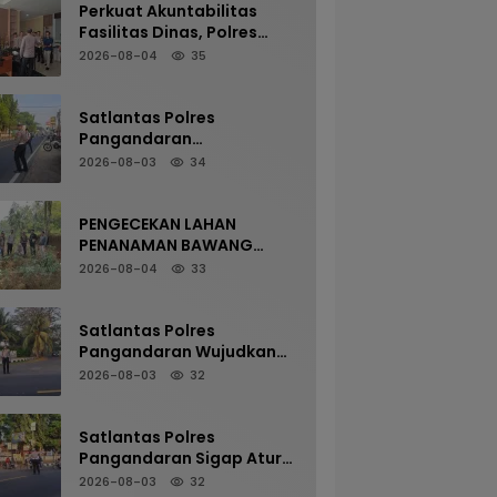
Perkuat Akuntabilitas
Fasilitas Dinas, Polres
Pangandaran Gelar
2026-08-04
35
Pemeriksaan Senpi
Berkala
Satlantas Polres
Pangandaran
Maksimalkan Pelayanan
2026-08-03
34
Pagi Demi Kelancaran Arus
Kendaraan
PENGECEKAN LAHAN
PENANAMAN BAWANG
PUTIH OLEH POLSEK
2026-08-04
33
LANGKAPLANCAR DUKUNG
PROGRAM KETAHANAN
PANGAN
Satlantas Polres
Pangandaran Wujudkan
Kamseltibcarlantas
2026-08-03
32
Melalui Pelayanan Arus
Pagi
Satlantas Polres
Pangandaran Sigap Atur
Arus Kendaraan Demi
2026-08-03
32