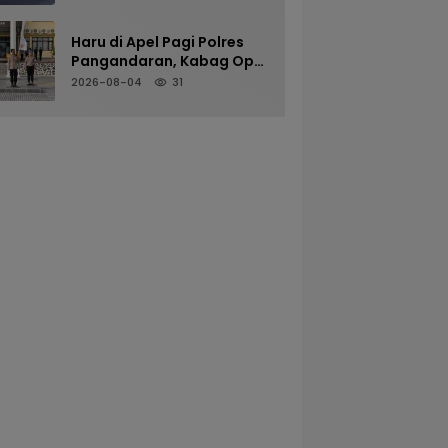
Kenyamanan Pengguna
Jalan
Haru di Apel Pagi Polres
Pangandaran, Kabag Ops
Pamit Jelang Purna Tugas
2026-08-04
31