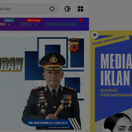
UNG
(DPO)
ORANG HILANG
×