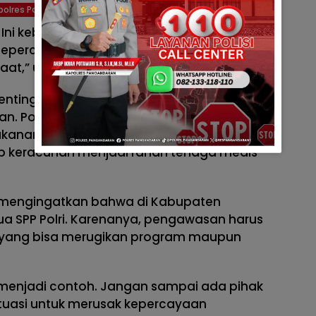
polres Pangandaran
n. Ini kebanggaan sekaligus tanggung jawab
Kepercayaan masyarakat harus dijaga agar
aat,” ujar Kompol Usep Supiyan.
ntingnya keterlibatan tenaga ahli dalam
nan. Polisi bertugas mengamankan barang
an untuk diuji di laboratorium forensik,
 keracunan menjadi ranah tenaga medis
 mengingatkan bahwa di Kabupaten
a SPP Polri. Karenanya, pengawasan harus
h yang bisa merugikan program maupun
s menjadi contoh. Jangan sampai ada pihak
uasi untuk merusak kepercayaan