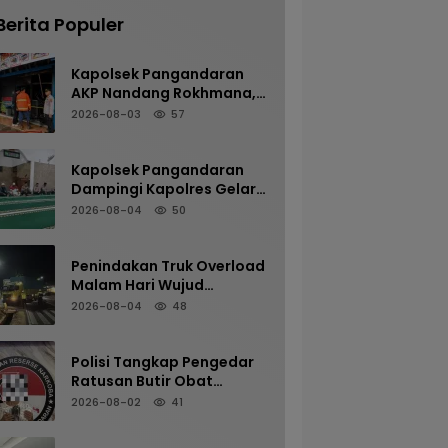
Berita Populer
Kapolsek Pangandaran
AKP Nandang Rokhmana,
S.H., M.H. Bersama
2026-08-03
57
Anggota Cek TKP
Kebakaran Ruko
Kapolsek Pangandaran
Dampingi Kapolres Gelar
Sholat Subuh Keliling di
2026-08-04
50
Masjid Jami Al-Furqon,
Pererat Silaturahmi dan
Jaga Kamtibmas
Penindakan Truk Overload
Malam Hari Wujud
Komitmen Satlantas
2026-08-04
48
Polres Pangandaran
Menjaga Keselamatan
Polisi Tangkap Pengedar
Ratusan Butir Obat
Terlarang di Cijulang
2026-08-02
41