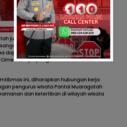
polres Pangandaran
atah juga menyambut baik kegiatan
ta sangat mengapresiasi kegiatan
rena dapat memperkuat hubungan kerja
Cimerak,” ujar pengurus wisata Pantai
amtibmas ini, diharapkan hubungan kerja
ngan pengurus wisata Pantai Muaragatah
eamanan dan ketertiban di wilayah wisata