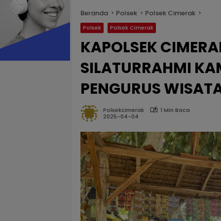
Beranda
Polsek
Polsek Cimerak
Polsek
Polsek Cimerak
KAPOLSEK CIMER
SILATURRAHMI K
PENGURUS WISAT
Polsekcimerak
1 Min Baca
2025-04-04