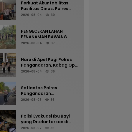
Perkuat Akuntabilitas
Fasilitas Dinas, Polres
Pangandaran Gelar
2026-08-04
39
Pemeriksaan Senpi
Berkala
PENGECEKAN LAHAN
PENANAMAN BAWANG
PUTIH OLEH POLSEK
2026-08-04
37
LANGKAPLANCAR DUKUNG
PROGRAM KETAHANAN
PANGAN
Haru di Apel Pagi Polres
Pangandaran, Kabag Ops
Pamit Jelang Purna Tugas
2026-08-04
36
Satlantas Polres
Pangandaran
Maksimalkan Pelayanan
2026-08-03
36
Pagi Demi Kelancaran Arus
Kendaraan
Polisi Evakuasi Ibu Bayi
yang Ditelantarkan di
Terminal Kalipucang dari
2026-08-07
35