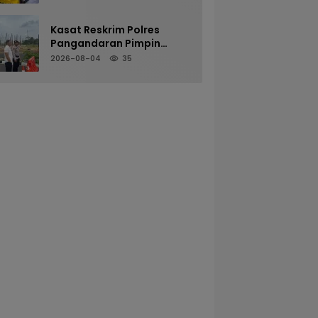
Dalam Goa
Kasat Reskrim Polres
Pangandaran Pimpin
Pengamanan Mako untuk
2026-08-04
35
Perkuat Kesiapsiagaan
Personel