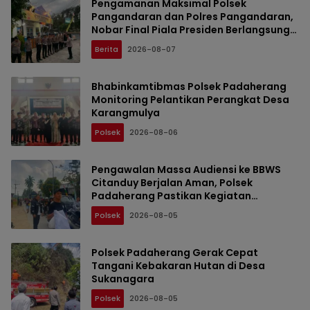
Pengamanan Maksimal Polsek
Pangandaran dan Polres Pangandaran,
Nobar Final Piala Presiden Berlangsung
Aman
Berita
2026-08-07
Bhabinkamtibmas Polsek Padaherang
Monitoring Pelantikan Perangkat Desa
Karangmulya
Polsek
2026-08-06
Pengawalan Massa Audiensi ke BBWS
Citanduy Berjalan Aman, Polsek
Padaherang Pastikan Kegiatan
Berlangsung Kondusif
Polsek
2026-08-05
Polsek Padaherang Gerak Cepat
Tangani Kebakaran Hutan di Desa
Sukanagara
Polsek
2026-08-05