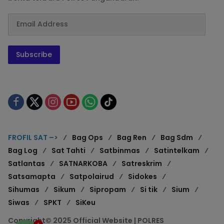
Subscribe
FROFIL SAT –>
Bag Ops
Bag Ren
Bag Sdm
Bag Log
Sat Tahti
Satbinmas
Satintelkam
Satlantas
SATNARKOBA
Satreskrim
Satsamapta
Satpolairud
Sidokes
Sihumas
Sikum
Sipropam
Si tik
Sium
Siwas
SPKT
SiKeu
Copyright© 2025 Official Website | POLRES