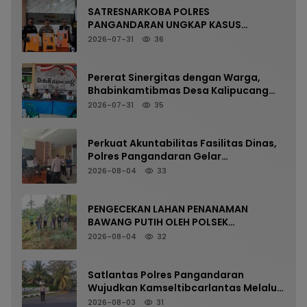
SATRESNARKOBA POLRES
PANGANDARAN UNGKAP KASUS
NARKOTIKA MELALUI PRESS RELEASE
2026-07-31
36
Pererat Sinergitas dengan Warga,
Bhabinkamtibmas Desa Kalipucang
Ikuti Rangkaian Milangkala Desa ke-
2026-07-31
35
198
Perkuat Akuntabilitas Fasilitas Dinas,
Polres Pangandaran Gelar
Pemeriksaan Senpi Berkala
2026-08-04
33
PENGECEKAN LAHAN PENANAMAN
BAWANG PUTIH OLEH POLSEK
LANGKAPLANCAR DUKUNG PROGRAM
2026-08-04
32
KETAHANAN PANGAN
Satlantas Polres Pangandaran
Wujudkan Kamseltibcarlantas Melalui
Pelayanan Arus Pagi
2026-08-03
31