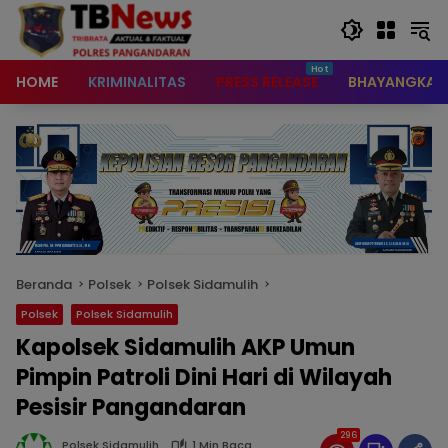
content
HOME
KRIMINALITAS
PRESS RELEASE
BHAYANGKAR
Beranda
Polsek
Polsek Sidamulih
Polsek
Polsek Sidamulih
Kapolsek Sidamulih AKP Umun
Pimpin Patroli Dini Hari di Wilayah
Pesisir Pangandaran
296
Polsek Sidamulih
1 Min Baca