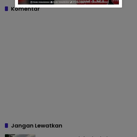
Banjir di BBWS Citanduy
SIDAMULIH
Komentar
Jangan Lewatkan