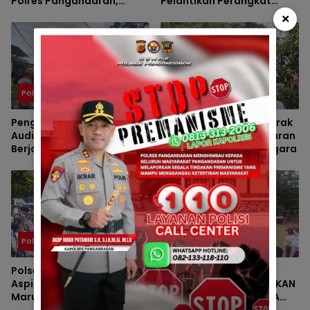
Polres Pangandaran,
Pelantikan Perangkat
Nobar Final Piala Presiden
Desa Karangmulya
×
Berlangsung Aman
Polsek
Polsek
Pengawalan Massa
Polsek Padaherang Gerak
Audiensi ke BBWS Citanduy
Cepat Tangani Kebakaran
Berjalan Aman, Polsek
Hutan di Desa Sukanagara
Padaherang Pastikan
Kegiatan Berlangsung
Kondusif
Polsek
Polsek Sidamulih
Polsek Padaherang Kawal
KANIT BINMAS POLSEK
Aspirasi Warga
SIDAMULIH MELAKSANAKAN
Maruyungsari dalam
GIAT PEMBINA UPACARA
Audiensi Penanganan
BENDERA DI SD NEGERI 1