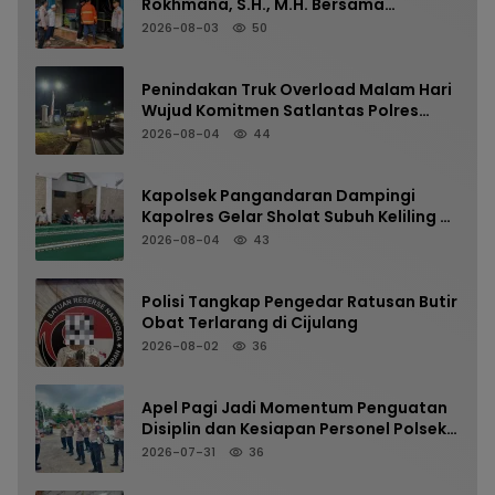
Rokhmana, S.H., M.H. Bersama
Anggota Cek TKP Kebakaran Ruko
2026-08-03
50
Penindakan Truk Overload Malam Hari
Wujud Komitmen Satlantas Polres
Pangandaran Menjaga Keselamatan
2026-08-04
44
Kapolsek Pangandaran Dampingi
Kapolres Gelar Sholat Subuh Keliling di
Masjid Jami Al-Furqon, Pererat
2026-08-04
43
Silaturahmi dan Jaga Kamtibmas
Polisi Tangkap Pengedar Ratusan Butir
Obat Terlarang di Cijulang
2026-08-02
36
Apel Pagi Jadi Momentum Penguatan
Disiplin dan Kesiapan Personel Polsek
Kalipucang
2026-07-31
36