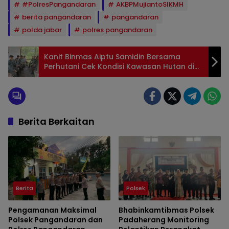
#PolresPangandaran
AKBPMujiantoSIKMH
berita pangandaran
pangandaran
polda jabar
polres pangandaran
Kanit Binmas Aiptu Samidin Bersama
Perhutani Cek Kondisi Kawasan Hutan di
Wilayah Sidamulih
Berita Berkaitan
Berita
Polsek
Pengamanan Maksimal
Bhabinkamtibmas Polsek
Polsek Pangandaran dan
Padaherang Monitoring