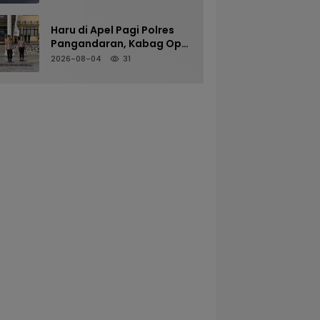
Kenyamanan Pengguna
Jalan
Haru di Apel Pagi Polres
Pangandaran, Kabag Ops
Pamit Jelang Purna Tugas
2026-08-04
31