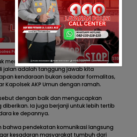
polres Pangandaran
k menghukum, tetapi untuk
 jalan adalah tanggung jawab kita
kapan kendaraan bukan sekadar formalitas,
 ujar Kapolsek AKP Umun dengan ramah.
rsebut dengan baik dan mengucapkan
iberikan. Ia juga berjanji untuk lebih tertib
ndara ke depannya.
n bahwa pendekatan komunikasi langsung
n agar kesadaran masyarakat tumbuh dari