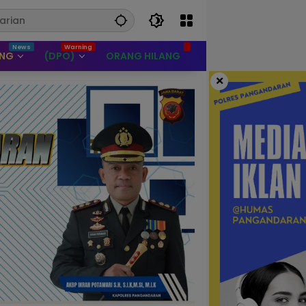
UNG
(DPO)
ORANG HILANG
×