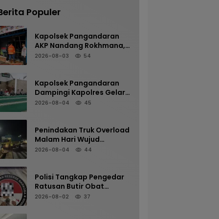
Berita Populer
Kapolsek Pangandaran
AKP Nandang Rokhmana,
S.H., M.H. Bersama
2026-08-03
54
Anggota Cek TKP
Kebakaran Ruko
Kapolsek Pangandaran
Dampingi Kapolres Gelar
Sholat Subuh Keliling di
2026-08-04
45
Masjid Jami Al-Furqon,
Pererat Silaturahmi dan
Jaga Kamtibmas
Penindakan Truk Overload
Malam Hari Wujud
Komitmen Satlantas
2026-08-04
44
Polres Pangandaran
Menjaga Keselamatan
Polisi Tangkap Pengedar
Ratusan Butir Obat
Terlarang di Cijulang
2026-08-02
37