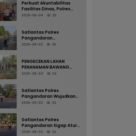
Perkuat Akuntabilitas
Fasilitas Dinas, Polres
Pangandaran Gelar
2026-08-04
35
Pemeriksaan Senpi
Berkala
Satlantas Polres
Pangandaran
Maksimalkan Pelayanan
2026-08-03
35
Pagi Demi Kelancaran Arus
Kendaraan
PENGECEKAN LAHAN
PENANAMAN BAWANG
PUTIH OLEH POLSEK
2026-08-04
33
LANGKAPLANCAR DUKUNG
PROGRAM KETAHANAN
PANGAN
Satlantas Polres
Pangandaran Wujudkan
Kamseltibcarlantas
2026-08-03
32
Melalui Pelayanan Arus
Pagi
Satlantas Polres
Pangandaran Sigap Atur
Arus Kendaraan Demi
2026-08-03
32