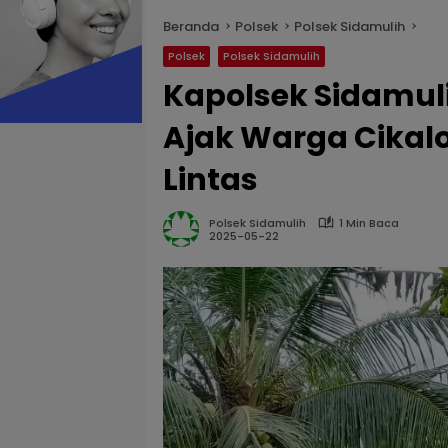
Beranda
Polsek
Polsek Sidamulih
Polsek
Polsek Sidamulih
Kapolsek Sidamul
Ajak Warga Cikalo
Lintas
Polsek Sidamulih
1 Min Baca
2025-05-22