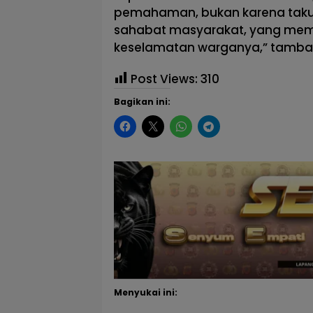
pemahaman, bukan karena takut d
sahabat masyarakat, yang memb
keselamatan warganya,” tamba
Post Views:
310
Bagikan ini:
Menyukai ini: