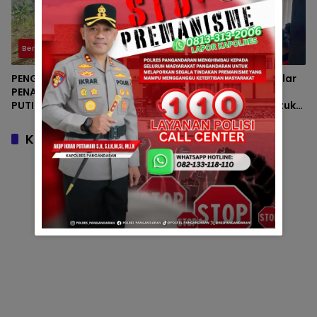
Berita
Polsek
PENGECEKAN LAHAN
Polsek Padaherang Gelar
PENANAMAN BAWANG
Technical Meeting
PUTIH OLEH POLSEK
Kapolsek Cup 2026 untuk
LANGKAPLANCAR DUKUNG
Semarakkan HUT
PROGRAM KETAHANAN
Bhayangkara ke-80 dan
Komentar
PANGAN
HUT Kemerdekaan RI ke-81