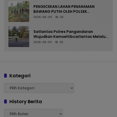
PENGECEKAN LAHAN PENANAMAN
BAWANG PUTIH OLEH POLSEK
LANGKAPLANCAR DUKUNG PROGRAM
2026-08-04
30
KETAHANAN PANGAN
Satlantas Polres Pangandaran
Wujudkan Kamseltibcarlantas Melalui
Pelayanan Arus Pagi
2026-08-03
30
Kategori
History Berita