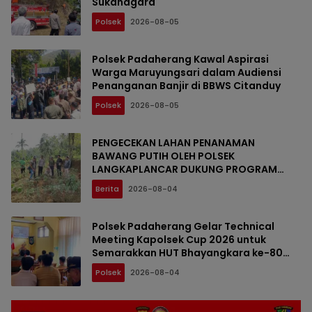
Sukanagara
Polsek
2026-08-05
Polsek Padaherang Kawal Aspirasi
Warga Maruyungsari dalam Audiensi
Penanganan Banjir di BBWS Citanduy
Polsek
2026-08-05
PENGECEKAN LAHAN PENANAMAN
BAWANG PUTIH OLEH POLSEK
LANGKAPLANCAR DUKUNG PROGRAM
KETAHANAN PANGAN
Berita
2026-08-04
Polsek Padaherang Gelar Technical
Meeting Kapolsek Cup 2026 untuk
Semarakkan HUT Bhayangkara ke-80
dan HUT Kemerdekaan RI ke-81
Polsek
2026-08-04