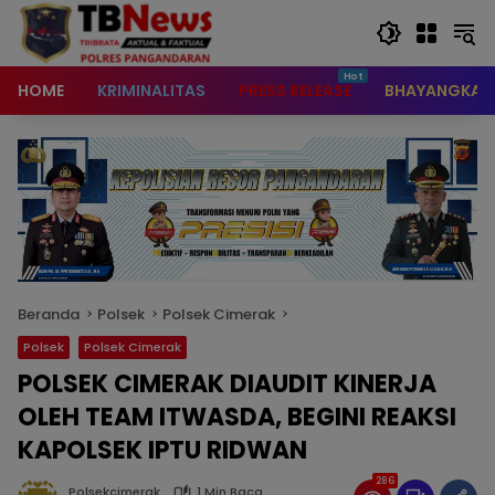
content
HOME
KRIMINALITAS
PRESS RELEASE
BHAYANGKAR
Beranda
Polsek
Polsek Cimerak
Polsek
Polsek Cimerak
POLSEK CIMERAK DIAUDIT KINERJA
OLEH TEAM ITWASDA, BEGINI REAKSI
KAPOLSEK IPTU RIDWAN
286
Polsekcimerak
1 Min Baca