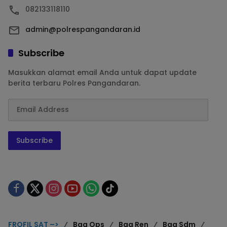
082133118110
admin@polrespangandaran.id
Subscribe
Masukkan alamat email Anda untuk dapat update
berita terbaru Polres Pangandaran.
Subscribe
FROFIL SAT –>
Bag Ops
Bag Ren
Bag Sdm