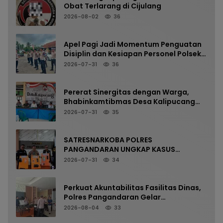
Obat Terlarang di Cijulang
2026-08-02
36
Apel Pagi Jadi Momentum Penguatan
Disiplin dan Kesiapan Personel Polsek
Kalipucang
2026-07-31
36
Pererat Sinergitas dengan Warga,
Bhabinkamtibmas Desa Kalipucang
Ikuti Rangkaian Milangkala Desa ke-
2026-07-31
35
198
SATRESNARKOBA POLRES
PANGANDARAN UNGKAP KASUS
NARKOTIKA MELALUI PRESS RELEASE
2026-07-31
34
Perkuat Akuntabilitas Fasilitas Dinas,
Polres Pangandaran Gelar
Pemeriksaan Senpi Berkala
2026-08-04
33