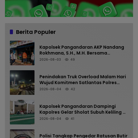
Berita Populer
Kapolsek Pangandaran AKP Nandang
Rokhmana, S.H., M.H. Bersama
Anggota Cek TKP Kebakaran Ruko
2026-08-03
49
Penindakan Truk Overload Malam Hari
Wujud Komitmen Satlantas Polres
Pangandaran Menjaga Keselamatan
2026-08-04
42
Kapolsek Pangandaran Dampingi
Kapolres Gelar Sholat Subuh Keliling di
Masjid Jami Al-Furqon, Pererat
2026-08-04
41
Silaturahmi dan Jaga Kamtibmas
Polisi Tangkap Pengedar Ratusan Butir