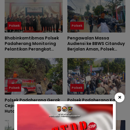
Polsek
Polsek
Bhabinkamtibmas Polsek
Pengawalan Massa
Padaherang Monitoring
Audiensi ke BBWS Citanduy
Pelantikan Perangkat
Berjalan Aman, Polsek
Desa Karangmulya
Padaherang Pastikan
Kegiatan Berlangsung
Kondusif
Polsek
Polsek
×
Polsek Padaherang Gerak
Polsek Padaherang Kawal
Cepat Tangani Kebakaran
Aspirasi Warga
Hutan di Desa Sukanagara
Maruyungsari dalam
Audiensi Penanganan
Banjir di BBWS Citanduy