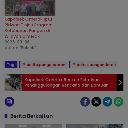
Kapolsek Cimerak Iptu
Ridwan Tinjau Program
Ketahanan Pangan di
Wilayah Cimerak
2025-03-06
dalam "Polsek"
Tag:
berita pangandaran
polres pangandaran
Kapolsek Cimerak Berikan Pelatihan
Penanggulangan Bencana dan Bantuan
Bencana Alam kepada Satlinmas Desa
Cimerak
Berita Berkaitan