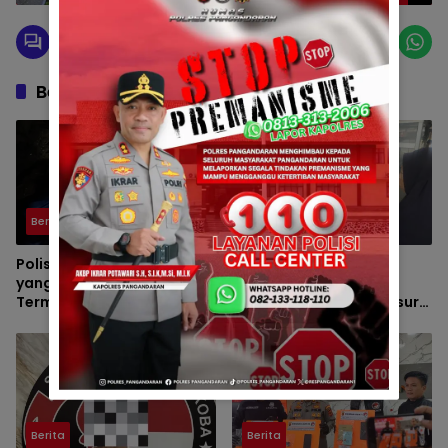
Berita Berkaitan
Berita
Hot News
Polisi Evakuasi Ibu Bayi
Bayi Perempuan
yang Ditelantarkan di
Ditemukan di Terminal
Terminal Kalipucang dari
Kalipucang, Polisi Telusuri
Dalam Goa
Keberadaan Orang Tua
Berita
Berita