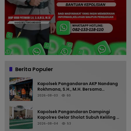
Berita Populer
Kapolsek Pangandaran AKP Nandang
Rokhmana, S.H., M.H. Bersama
Anggota Cek TKP Kebakaran Ruko
2026-08-03
60
Kapolsek Pangandaran Dampingi
Kapolres Gelar Sholat Subuh Keliling di
Masjid Jami Al-Furqon, Pererat
2026-08-04
53
Silaturahmi dan Jaga Kamtibmas