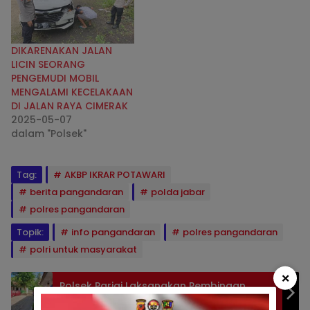
DIKARENAKAN JALAN
LICIN SEORANG
PENGEMUDI MOBIL
MENGALAMI KECELAKAAN
DI JALAN RAYA CIMERAK
2025-05-07
dalam "Polsek"
Tag:
AKBP IKRAR POTAWARI
berita pangandaran
polda jabar
polres pangandaran
Topik:
info pangandaran
polres pangandaran
polri untuk masyarakat
×
Polsek Parigi Laksanakan Pembinaan
Pelajar di SDN 5 Cibenda