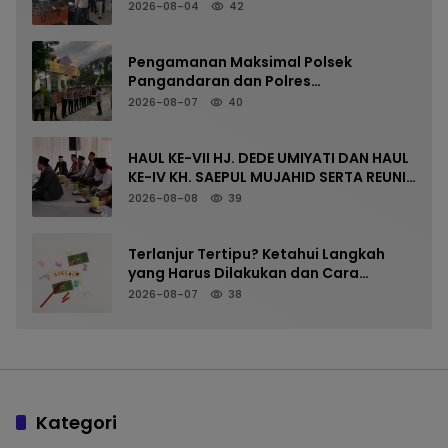
Pemeriksaan Senpi Berkala
2026-08-04
42
Pengamanan Maksimal Polsek
Pangandaran dan Polres
Pangandaran, Nobar Final Piala
2026-08-07
40
Presiden Berlangsung Aman
HAUL KE-VII HJ. DEDE UMIYATI DAN HAUL
KE-IV KH. SAEPUL MUJAHID SERTA REUNI
HAFLAH KE-XV HIMPUNAN ALUMNI
2026-08-08
39
DIGELAR DI PONDOK PESANTREN AL-
FALAH SANUSSIYAH
Terlanjur Tertipu? Ketahui Langkah
yang Harus Dilakukan dan Cara
Mencegah Kejadian Terulang
2026-08-07
38
Kategori