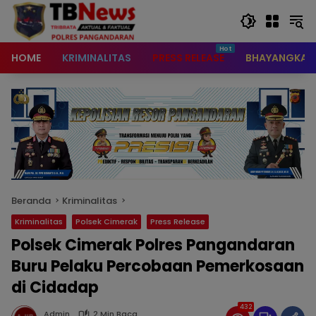
content
HOME
KRIMINALITAS
PRESS RELEASE
BHAYANGKAR
Beranda
Kriminalitas
Kriminalitas
Polsek Cimerak
Press Release
Polsek Cimerak Polres Pangandaran
Buru Pelaku Percobaan Pemerkosaan
di Cidadap
432
Admin
2 Min Baca