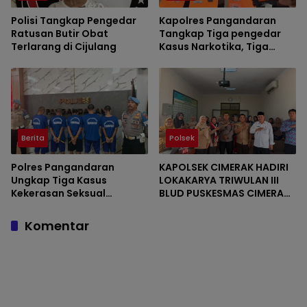
Polisi Tangkap Pengedar
Kapolres Pangandaran
Ratusan Butir Obat
Tangkap Tiga pengedar
Terlarang di Cijulang
Kasus Narkotika, Tiga
Tersangka Diamankan
dengan Barang Bukti Sabu
Berita
Polsek
Polres Pangandaran
KAPOLSEK CIMERAK HADIRI
Ungkap Tiga Kasus
LOKAKARYA TRIWULAN III
Kekerasan Seksual
BLUD PUSKESMAS CIMERAK,
terhadap Anak, Tiga
DUKUNG PENINGKATAN
Tersangka Diamankan
PELAYANAN KESEHATAN DAN
Komentar
PENANGANAN STUNTING