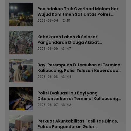
Penindakan Truk Overload Malam Hari
Wujud Komitmen Satlantas Polres
Pangandaran Menjaga Keselamatan
2026-08-04
51
Kebakaran Lahan di Selasari
Pangandaran Diduga Akibat
Pembakaran Sampah
2026-08-09
47
Bayi Perempuan Ditemukan di Terminal
Kalipucang, Polisi Telusuri Keberadaan
Orang Tua
2026-08-06
44
Polisi Evakuasi Ibu Bayi yang
Ditelantarkan di Terminal Kalipucang
dari Dalam Goa
2026-08-07
42
Perkuat Akuntabilitas Fasilitas Dinas,
Polres Pangandaran Gelar