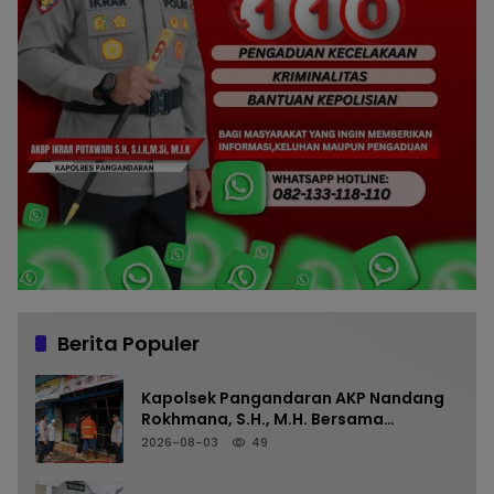
Berita Populer
Kapolsek Pangandaran AKP Nandang
Rokhmana, S.H., M.H. Bersama
Anggota Cek TKP Kebakaran Ruko
2026-08-03
49