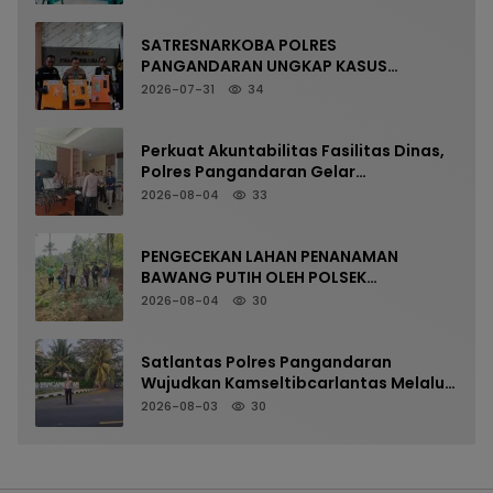
198
SATRESNARKOBA POLRES
PANGANDARAN UNGKAP KASUS
NARKOTIKA MELALUI PRESS RELEASE
2026-07-31
34
Perkuat Akuntabilitas Fasilitas Dinas,
Polres Pangandaran Gelar
Pemeriksaan Senpi Berkala
2026-08-04
33
PENGECEKAN LAHAN PENANAMAN
BAWANG PUTIH OLEH POLSEK
LANGKAPLANCAR DUKUNG PROGRAM
2026-08-04
30
KETAHANAN PANGAN
Satlantas Polres Pangandaran
Wujudkan Kamseltibcarlantas Melalui
Pelayanan Arus Pagi
2026-08-03
30