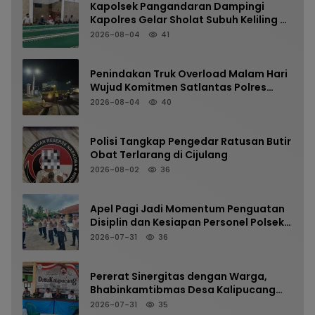
Kapolsek Pangandaran Dampingi
Kapolres Gelar Sholat Subuh Keliling di
Masjid Jami Al-Furqon, Pererat
2026-08-04
41
Silaturahmi dan Jaga Kamtibmas
Penindakan Truk Overload Malam Hari
Wujud Komitmen Satlantas Polres
Pangandaran Menjaga Keselamatan
2026-08-04
40
Polisi Tangkap Pengedar Ratusan Butir
Obat Terlarang di Cijulang
2026-08-02
36
Apel Pagi Jadi Momentum Penguatan
Disiplin dan Kesiapan Personel Polsek
Kalipucang
2026-07-31
36
Pererat Sinergitas dengan Warga,
Bhabinkamtibmas Desa Kalipucang
Ikuti Rangkaian Milangkala Desa ke-
2026-07-31
35