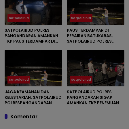
Satpolairud
Satpolairud
SATPOLAIRUD POLRES
PAUS TERDAMPAR DI
PANGANDARAN AMANKAN
PERAIRAN BATUKARAS,
TKP PAUS TERDAMPAR DI
SATPOLAIRUD POLRES
PERAIRAN BATUKARAS
PANGANDARAN BERGERAK
CEPAT AMANKAN LOKASI
Satpolairud
Satpolairud
JAGA KEAMANAN DAN
SATPOLAIRUD POLRES
KELESTARIAN, SATPOLAIRUD
PANGANDARAN SIGAP
POLRESPANGANDARAN
AMANKAN TKP PENEMUAN
AMANKAN TKP PAUS
PAUS TERDAMPAR
TERDAMPAR
DIPERAIRAN BATUKARAS
Komentar