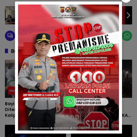
Polsek Parigi Peringati Nuzulul Qur’an 1446
H Secara Virtual dan Gelar Buka Puasa
Bersama
Berita Berkaitan
Hot News
Satpolairud
Bayi Perempuan
RESPON CEPAT
Ditemukan di Terminal
SATPOLAIRUD POLRES
Kalipucang, Polisi Telusuri
PANGANDARAN AMANAKAN
Keberadaan Orang Tua
LOKASI PAUS TERDAMPAR DI
BATUKARAS