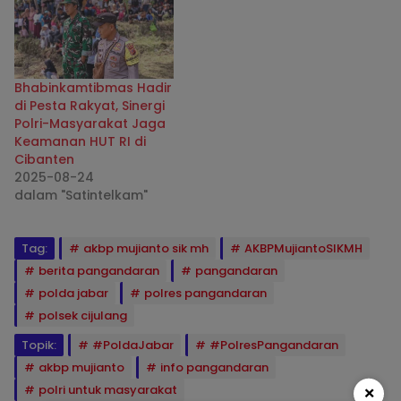
Bhabinkamtibmas Hadir
di Pesta Rakyat, Sinergi
Polri-Masyarakat Jaga
Keamanan HUT RI di
Cibanten
2025-08-24
dalam "Satintelkam"
Tag:
akbp mujianto sik mh
AKBPMujiantoSIKMH
berita pangandaran
pangandaran
polda jabar
polres pangandaran
polsek cijulang
Topik:
#PoldaJabar
#PolresPangandaran
akbp mujianto
info pangandaran
×
polri untuk masyarakat