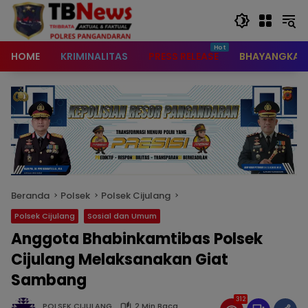
content
HOME
KRIMINALITAS
PRESS RELEASE
BHAYANGKAR
Beranda
Polsek
Polsek Cijulang
Polsek Cijulang
Sosial dan Umum
Anggota Bhabinkamtibas Polsek
Cijulang Melaksanakan Giat
Sambang
312
POLSEK CIJULANG
2 Min Baca