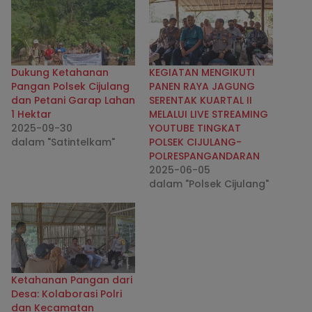
Dukung Ketahanan
KEGIATAN MENGIKUTI
Pangan Polsek Cijulang
PANEN RAYA JAGUNG
dan Petani Garap Lahan
SERENTAK KUARTAL II
1 Hektar
MELALUI LIVE STREAMING
2025-09-30
YOUTUBE TINGKAT
dalam "Satintelkam"
POLSEK CIJULANG-
POLRESPANGANDARAN
2025-06-05
dalam "Polsek Cijulang"
Ketahanan Pangan dari
Desa: Kolaborasi Polri
dan Kecamatan