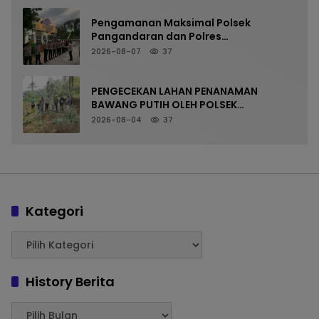
Pengamanan Maksimal Polsek
Pangandaran dan Polres
Pangandaran, Nobar Final Piala
2026-08-07
37
Presiden Berlangsung Aman
PENGECEKAN LAHAN PENANAMAN
BAWANG PUTIH OLEH POLSEK
LANGKAPLANCAR DUKUNG PROGRAM
2026-08-04
37
KETAHANAN PANGAN
Kategori
History Berita