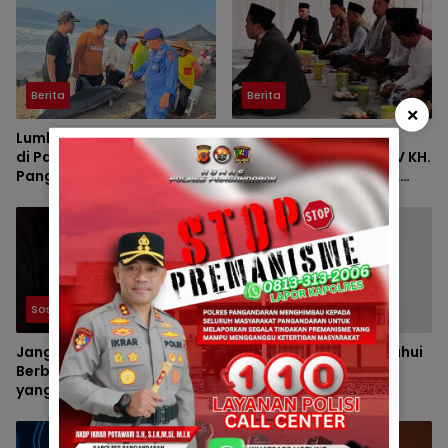
Berita
Berita
×
Lumba-Lumba Terdampar
HAUL KE-VII HJ. DEDE
di Pantai Timur
UMIYATI DAN HAUL KE-IV KH.
Pangandaran Dievakuasi
SAEPUL MUJAHID SERTA
Petugas
REUNI HAFLAH KE-XV
HIMPUNAN ALUMNI DIGELAR
DI PONDOK PESANTREN AL-
FALAH SANUSSIYAH
Sosial dan Umum
Sosial dan Umum
Jangan Mudah Percaya! Ini
Terlanjur Tertipu? Ketahui
Berbagai Modus Penipuan
Langkah yang Harus
yang Sering Menjerat
Dilakukan dan Cara
Masyarakat
Mencegah Kejadian
Terulang