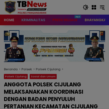
content
HOME
KRIMINALITAS
PRESS RELEASE
BHAYANGKAR
Beranda
Polsek
Polsek Cijulang
Polsek Cijulang
Sosial dan Umum
ANGGOTA POLSEK CIJULANG
MELAKSANAKAN KOORDINASI
DENGAN BADAN PENYULUH
PERTANIAN KECAMATAN CIJULANG