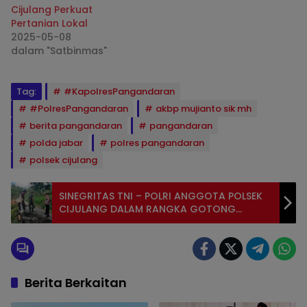
Cijulang Perkuat
Pertanian Lokal
2025-05-08
dalam "Satbinmas"
Tag:
#KapolresPangandaran
#PolresPangandaran
akbp mujianto sik mh
berita pangandaran
pangandaran
polda jabar
polres pangandaran
polsek cijulang
SINEGRITAS TNI – POLRI ANGGOTA POLSEK
CIJULANG DALAM RANGKA GOTONG
ROYONG MEMBUAT BAK PENAMPUNGAN AIR
DI DUSUN CI SAGU DESA CIBANTEN
KECAMATAN CIJULANG KABUPATEN
PANGANDARAN
Berita Berkaitan