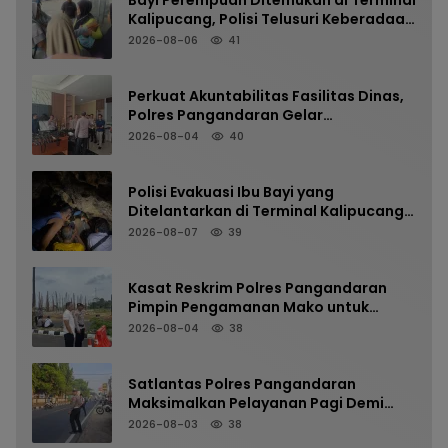
Kalipucang, Polisi Telusuri Keberadaan
Orang Tua
2026-08-06
41
Perkuat Akuntabilitas Fasilitas Dinas,
Polres Pangandaran Gelar
Pemeriksaan Senpi Berkala
2026-08-04
40
Polisi Evakuasi Ibu Bayi yang
Ditelantarkan di Terminal Kalipucang
dari Dalam Goa
2026-08-07
39
Kasat Reskrim Polres Pangandaran
Pimpin Pengamanan Mako untuk
Perkuat Kesiapsiagaan Personel
2026-08-04
38
Satlantas Polres Pangandaran
Maksimalkan Pelayanan Pagi Demi
Kelancaran Arus Kendaraan
2026-08-03
38