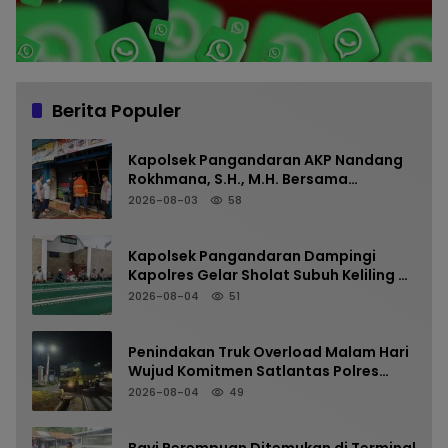
Berita Populer
Kapolsek Pangandaran AKP Nandang
Rokhmana, S.H., M.H. Bersama
Anggota Cek TKP Kebakaran Ruko
2026-08-03
58
Kapolsek Pangandaran Dampingi
Kapolres Gelar Sholat Subuh Keliling di
Masjid Jami Al-Furqon, Pererat
2026-08-04
51
Silaturahmi dan Jaga Kamtibmas
Penindakan Truk Overload Malam Hari
Wujud Komitmen Satlantas Polres
Pangandaran Menjaga Keselamatan
2026-08-04
49
Bayi Perempuan Ditemukan di Terminal