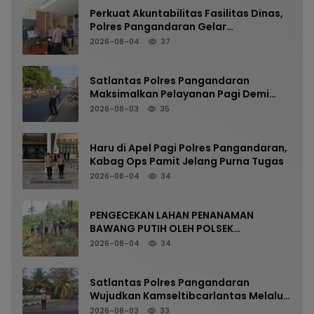
Perkuat Akuntabilitas Fasilitas Dinas,
Polres Pangandaran Gelar
Pemeriksaan Senpi Berkala
2026-08-04
37
Satlantas Polres Pangandaran
Maksimalkan Pelayanan Pagi Demi
Kelancaran Arus Kendaraan
2026-08-03
35
Haru di Apel Pagi Polres Pangandaran,
Kabag Ops Pamit Jelang Purna Tugas
2026-08-04
34
PENGECEKAN LAHAN PENANAMAN
BAWANG PUTIH OLEH POLSEK
LANGKAPLANCAR DUKUNG PROGRAM
2026-08-04
34
KETAHANAN PANGAN
Satlantas Polres Pangandaran
Wujudkan Kamseltibcarlantas Melalui
Pelayanan Arus Pagi
2026-08-03
33