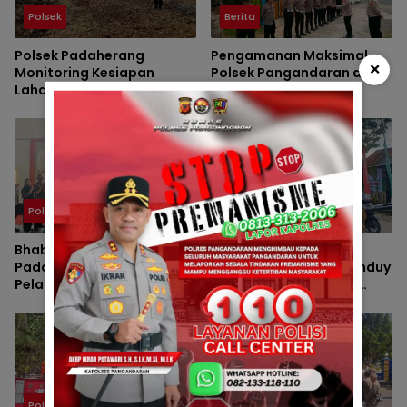
Polsek
Berita
Polsek Padaherang
Pengamanan Maksimal
×
Monitoring Kesiapan
Polsek Pangandaran dan
Lahan Program
Polres Pangandaran,
Penanaman Jagung di
Nobar Final Piala Presiden
Desa Ciganjeng
Berlangsung Aman
Polsek
Polsek
Bhabinkamtibmas Polsek
Pengawalan Massa
Padaherang Monitoring
Audiensi ke BBWS Citanduy
Pelantikan Perangkat
Berjalan Aman, Polsek
Desa Karangmulya
Padaherang Pastikan
Kegiatan Berlangsung
Kondusif
Polsek
Polsek