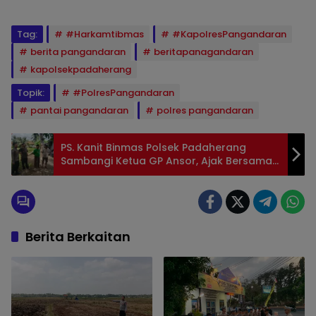
Tag:
#Harkamtibmas
#KapolresPangandaran
berita pangandaran
beritapanagandaran
kapolsekpadaherang
Topik:
#PolresPangandaran
pantai pangandaran
polres pangandaran
PS. Kanit Binmas Polsek Padaherang
Sambangi Ketua GP Ansor, Ajak Bersama
Jaga Kamtibmas di Desa Karangsari
Berita Berkaitan