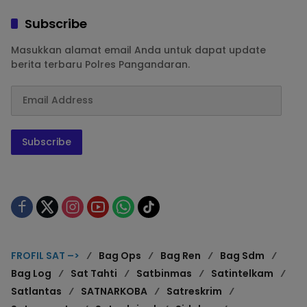
Subscribe
Masukkan alamat email Anda untuk dapat update
berita terbaru Polres Pangandaran.
Subscribe
FROFIL SAT –>
Bag Ops
Bag Ren
Bag Sdm
Bag Log
Sat Tahti
Satbinmas
Satintelkam
Satlantas
SATNARKOBA
Satreskrim