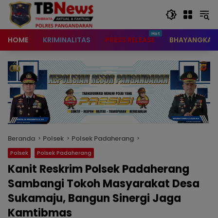
content
HOME
KRIMINALITAS
PRESS RELEASE
BHAYANGKAR
Beranda
Polsek
Polsek Padaherang
Polsek
Polsek Padaherang
Kanit Reskrim Polsek Padaherang
Sambangi Tokoh Masyarakat Desa
Sukamaju, Bangun Sinergi Jaga
Kamtibmas