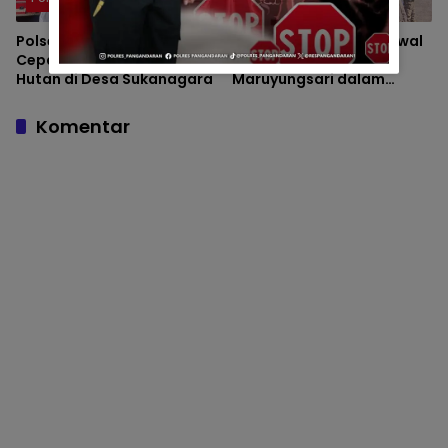
Polsek Padaherang Gerak
Polsek Padaherang Kawal
Cepat Tangani Kebakaran
Aspirasi Warga
Hutan di Desa Sukanagara
Maruyungsari dalam
Audiensi Penanganan
Banjir di BBWS Citanduy
Komentar