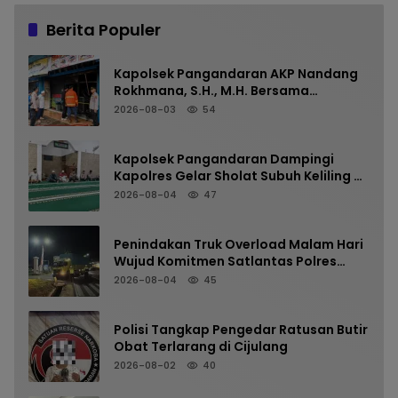
Berita Populer
Kapolsek Pangandaran AKP Nandang
Rokhmana, S.H., M.H. Bersama
Anggota Cek TKP Kebakaran Ruko
2026-08-03
54
Kapolsek Pangandaran Dampingi
Kapolres Gelar Sholat Subuh Keliling di
Masjid Jami Al-Furqon, Pererat
2026-08-04
47
Silaturahmi dan Jaga Kamtibmas
Penindakan Truk Overload Malam Hari
Wujud Komitmen Satlantas Polres
Pangandaran Menjaga Keselamatan
2026-08-04
45
Polisi Tangkap Pengedar Ratusan Butir
Obat Terlarang di Cijulang
2026-08-02
40