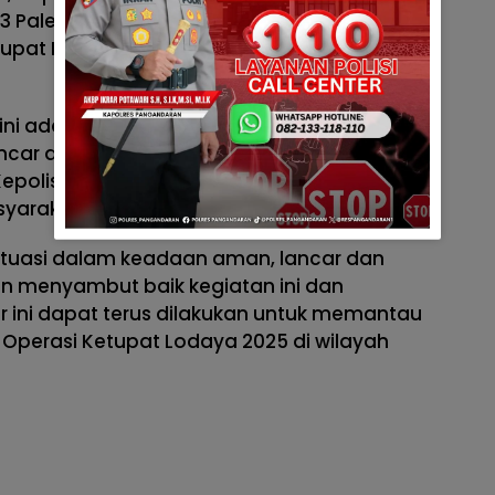
 3 Paledah Padaherang untuk memastikan
upat Lodaya 2025 berjalan dengan lancar
n ini adalah pelaksanaan Operasi Ketupat
ncar dan aman. Kegiatan ini juga
Kepolisian untuk memberikan pelayanan
yarakat.
ituasi dalam keadaan aman, lancar dan
an menyambut baik kegiatan ini dan
 ini dapat terus dilakukan untuk memantau
Operasi Ketupat Lodaya 2025 di wilayah