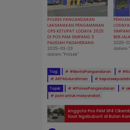
POLRES PANGANDARAN
PENGAM
LAKSANAKAN PENGAMANAN
LODAYA
OPS KETUPAT LODAYA 2025
SIMPAN
DI POS PAM SIMPANG 3
BERJAL
PALEDAH PADAHERANG
2025-0
2025-03-23
dalam "
dalam "Polsek"
Tag:
#BeritaPangandaran
#Ka
AKPAbdurahman
kapolsekpadah
Topik:
#PolresPangandaran
a
polri untuk masyarakat
Anggota Pos PAM SP4 Cikemb
Saat Ngabuburit di Bulan R