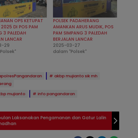
ANAN OPS KETUPAT
POLSEK PADAHERANG
 2025 DI POS PAM
AMANKAN ARUS MUDIK, POS
G 3 PALEDAH
PAM SIMPANG 3 PALEDAH
AN LANCAR
BERJALAN LANCAR
3-29
2025-03-27
Polsek"
dalam "Polsek"
polresPangandaran
akbp mujianto sik mh
erang
kbp mujianto
info pangandaran
ulan Laksanakan Pengamanan dan Gatur Lalin
amadhan