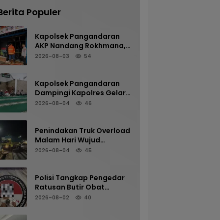
Berita Populer
Kapolsek Pangandaran
AKP Nandang Rokhmana,
S.H., M.H. Bersama
2026-08-03
54
Anggota Cek TKP
Kebakaran Ruko
Kapolsek Pangandaran
Dampingi Kapolres Gelar
Sholat Subuh Keliling di
2026-08-04
46
Masjid Jami Al-Furqon,
Pererat Silaturahmi dan
Jaga Kamtibmas
Penindakan Truk Overload
Malam Hari Wujud
Komitmen Satlantas
2026-08-04
45
Polres Pangandaran
Menjaga Keselamatan
Polisi Tangkap Pengedar
Ratusan Butir Obat
Terlarang di Cijulang
2026-08-02
40