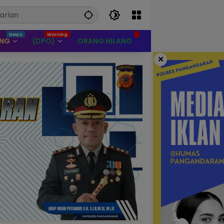
UNG
(DPO)
ORANG HILANG
×