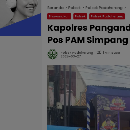
Beranda
Polsek
Polsek Padaherang
Bhayangkari
Polsek
Polsek Padaherang
Kapolres Pangand
Pos PAM Simpang
Polsek Padaherang
1 Min Baca
2025-03-27