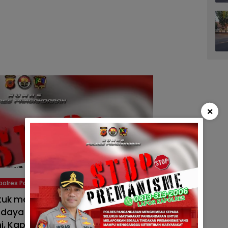
×
polres Pangandaran
 untuk memantau dan mengevaluasi
daya 2025 di wilayah hukum Polres
i, Kapolres Pangandaran juga melakukan