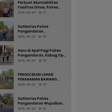
Perkuat Akuntabilitas
Fasilitas Dinas, Polres
Pangandaran Gelar
2026-08-04
37
Pemeriksaan Senpi
Berkala
Satlantas Polres
Pangandaran
Maksimalkan Pelayanan
2026-08-03
35
Pagi Demi Kelancaran Arus
Kendaraan
Haru di Apel Pagi Polres
Pangandaran, Kabag Ops
Pamit Jelang Purna Tugas
2026-08-04
33
PENGECEKAN LAHAN
PENANAMAN BAWANG
PUTIH OLEH POLSEK
2026-08-04
33
LANGKAPLANCAR DUKUNG
PROGRAM KETAHANAN
PANGAN
Satlantas Polres
Pangandaran Wujudkan
Kamseltibcarlantas
2026-08-03
32