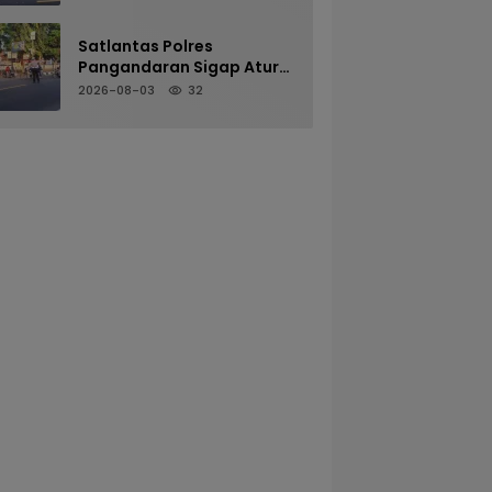
Melalui Pelayanan Arus
Pagi
Satlantas Polres
Pangandaran Sigap Atur
Arus Kendaraan Demi
2026-08-03
32
Kenyamanan Pengguna
Jalan