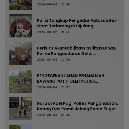
Pangandaran Menjaga Keselamatan
2026-08-04
48
Polisi Tangkap Pengedar Ratusan Butir
Obat Terlarang di Cijulang
2026-08-02
41
Perkuat Akuntabilitas Fasilitas Dinas,
Polres Pangandaran Gelar
Pemeriksaan Senpi Berkala
2026-08-04
39
PENGECEKAN LAHAN PENANAMAN
BAWANG PUTIH OLEH POLSEK
LANGKAPLANCAR DUKUNG PROGRAM
2026-08-04
37
KETAHANAN PANGAN
Haru di Apel Pagi Polres Pangandaran,
Kabag Ops Pamit Jelang Purna Tugas
2026-08-04
36