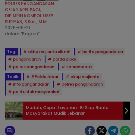
POLRES PANGANDARAN
GELAR APEL PAGI,
DIPIMPIN KOMPOL USEP
SUPIYAN, S.Sos., M.M
2025-05-21
dalam "Bagren"
Tag:
akbp mujianto sik mh
berita pangandaran
pangandaran
polda jabar
polres pangandaran
satsamapta
Topik:
#PoldaJabar
akbp mujianto
info pangandaran
polres pangandaran
polri untuk masyarakat
Mudah, Cepat Layanan 110 Siap Bantu
Masyarakat Mudik Lebaran