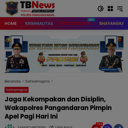
content
HOME
KRIMINALITAS
PRESS RELEASE
BHAYANGKAR
Beranda
Satsamapta
Satsamapta
Jaga Kekompakan dan Disiplin,
Wakapolres Pangandaran Pimpin
Apel Pagi Hari Ini
336
SAMAPTARESPND
1 Min Baca