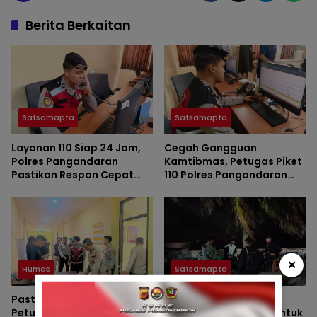
Berita Berkaitan
Satsamapta
Satsamapta
Layanan 110 Siap 24 Jam,
Cegah Gangguan
Polres Pangandaran
Kamtibmas, Petugas Piket
Pastikan Respon Cepat
110 Polres Pangandaran
Setiap Laporan
Perketat Pengawasan
Masyarakat
Layanan Darurat
×
Humas
Satsamapta
Pastikan Aman dan Steril,
utama Sat Samapta
Petugas Piket Sat
Polres Pangandaran untuk