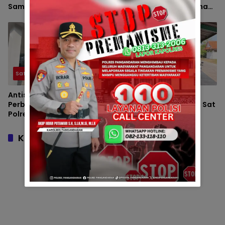
Samapta Polres
menghadirkan rasa aman
Pangandaran Cek Rutin
dan tertib bagi seluruh
Ruang Tahanan
masyarakat Kabupaten
Pangandaran.
Satsamapta
Satsamapta
Antisipasi Kejahatan
Sapa Warga di Pusat
Perbankan, Sat Samapta
Keramaian, Tim Patroli Sat
Polres Pangandaran
Samapta Polres
Perketat Patroli Objek
Pangandaran Pastikan
Vital Bank
Aktivitas Siang Hari Aman
Komentar