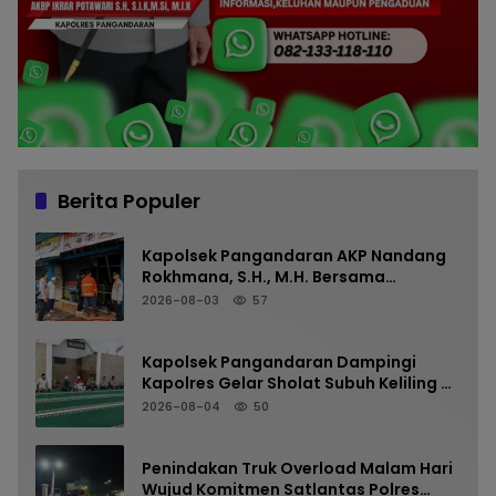
Berita Populer
Kapolsek Pangandaran AKP Nandang
Rokhmana, S.H., M.H. Bersama
Anggota Cek TKP Kebakaran Ruko
2026-08-03
57
Kapolsek Pangandaran Dampingi
Kapolres Gelar Sholat Subuh Keliling di
Masjid Jami Al-Furqon, Pererat
2026-08-04
50
Silaturahmi dan Jaga Kamtibmas
Penindakan Truk Overload Malam Hari
Wujud Komitmen Satlantas Polres