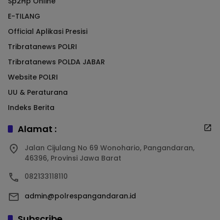
Sp2Hp Online
E-TILANG
Official Aplikasi Presisi
Tribratanews POLRI
Tribratanews POLDA JABAR
Website POLRI
UU & Peraturana
Indeks Berita
Alamat :
Jalan Cijulang No 69 Wonohario, Pangandaran,
46396, Provinsi Jawa Barat
082133118110
admin@polrespangandaran.id
Subscribe