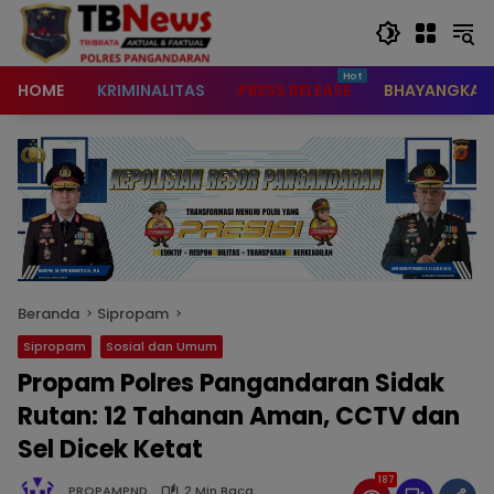
content
HOME
KRIMINALITAS
PRESS RELEASE
BHAYANGKAR
Beranda
Sipropam
Sipropam
Sosial dan Umum
Propam Polres Pangandaran Sidak
Rutan: 12 Tahanan Aman, CCTV dan
Sel Dicek Ketat
187
PROPAMPND
2 Min Baca