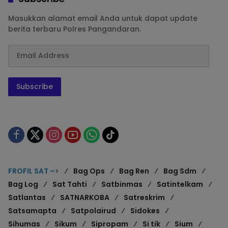
Masukkan alamat email Anda untuk dapat update
berita terbaru Polres Pangandaran.
Subscribe
FROFIL SAT –>
Bag Ops
Bag Ren
Bag Sdm
Bag Log
Sat Tahti
Satbinmas
Satintelkam
Satlantas
SATNARKOBA
Satreskrim
Satsamapta
Satpolairud
Sidokes
Sihumas
Sikum
Sipropam
Si tik
Sium