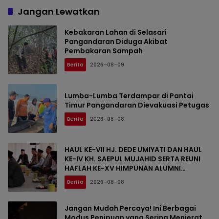
Jangan Lewatkan
Kebakaran Lahan di Selasari
Pangandaran Diduga Akibat
Pembakaran Sampah
Berita
2026-08-09
Lumba-Lumba Terdampar di Pantai
Timur Pangandaran Dievakuasi Petugas
Berita
2026-08-08
HAUL KE-VII HJ. DEDE UMIYATI DAN HAUL
KE-IV KH. SAEPUL MUJAHID SERTA REUNI
HAFLAH KE-XV HIMPUNAN ALUMNI
DIGELAR DI PONDOK PESANTREN AL-FALAH
Berita
2026-08-08
SANUSSIYAH
Jangan Mudah Percaya! Ini Berbagai
Modus Penipuan yang Sering Menjerat