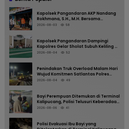
Kapolsek Pangandaran AKP Nandang
Rokhmana, S.H., M.H. Bersama
Anggota Cek TKP Kebakaran Ruko
2026-08-03
58
Kapolsek Pangandaran Dampingi
Kapolres Gelar Sholat Subuh Keliling di
Masjid Jami Al-Furqon, Pererat
2026-08-04
52
Silaturahmi dan Jaga Kamtibmas
Penindakan Truk Overload Malam Hari
Wujud Komitmen Satlantas Polres
Pangandaran Menjaga Keselamatan
2026-08-04
49
Bayi Perempuan Ditemukan di Terminal
Kalipucang, Polisi Telusuri Keberadaan
Orang Tua
2026-08-06
41
Polisi Evakuasi Ibu Bayi yang