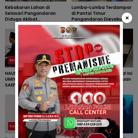
Kebakaran Lahan di
Lumba-Lumba Terdampar
Selasari Pangandaran
di Pantai Timur
×
Diduga Akibat
Pangandaran Dievakuasi
Pembakaran Sampah
Petugas
Berita
Sosial dan Umum
HAUL KE-VII HJ. DEDE
Jangan Mudah Percaya! Ini
UMIYATI DAN HAUL KE-IV KH.
Berbagai Modus Penipuan
SAEPUL MUJAHID SERTA
yang Sering Menjerat
REUNI HAFLAH KE-XV
Masyarakat
HIMPUNAN ALUMNI DIGELAR
DI PONDOK PESANTREN AL-
FALAH SANUSSIYAH
Sosial dan Umum
Sosial dan Umum