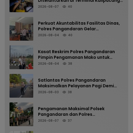
Ditelantarkan di Terminal Kalipucang
dari Dalam Goa
2026-08-07
40
Perkuat Akuntabilitas Fasilitas Dinas,
Polres Pangandaran Gelar
Pemeriksaan Senpi Berkala
2026-08-04
40
Kasat Reskrim Polres Pangandaran
Pimpin Pengamanan Mako untuk
Perkuat Kesiapsiagaan Personel
2026-08-04
38
Satlantas Polres Pangandaran
Maksimalkan Pelayanan Pagi Demi
Kelancaran Arus Kendaraan
2026-08-03
38
Pengamanan Maksimal Polsek
Pangandaran dan Polres
Pangandaran, Nobar Final Piala
2026-08-07
37
Presiden Berlangsung Aman