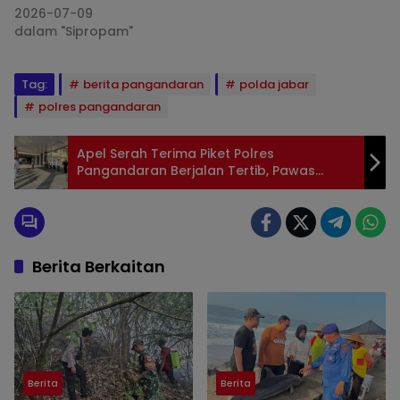
2026-07-09
dalam "Sipropam"
Tag:
berita pangandaran
polda jabar
polres pangandaran
Apel Serah Terima Piket Polres
Pangandaran Berjalan Tertib, Pawas
Tekankan Kewaspadaan Mako
Berita Berkaitan
Berita
Berita