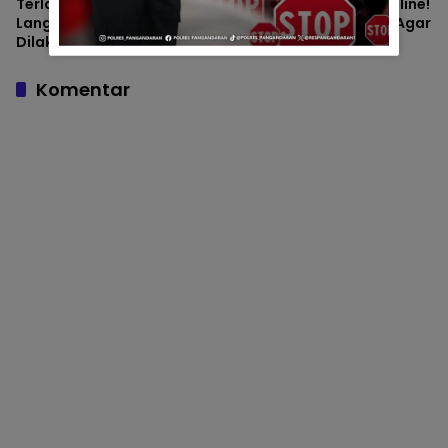
Terlanjur Tertipu? Ketahui
Waspada Penipuan Online!
Langkah yang Harus
Kenali Modus Terbaru Agar
Dilakukan dan Cara
Tidak Menjadi Korban
Mencegah Kejadian
Terulang
Komentar