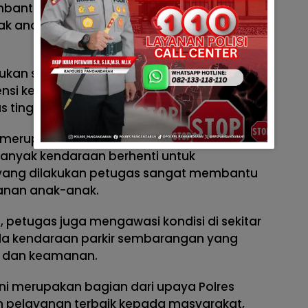
bantu siswa dan siswi menyeberang jalan
k anak yang berangkat ke sekolah pada
akukan secara rutin untuk mengantisipasi
si kecelakaan, terutama karena area
tas tinggi pada jam masuk sekolah.
a merupakan area yang rawan kemacetan
 banyak kendaraan berhenti untuk
 yang dilakukan petugas sangat membantu
manan anak-anak.
 petugas juga mengawasi kondisi di sekitar
ada kendaraan parkir sembarangan yang
 dan keamanan.
 ini merupakan bagian dari upaya Polres
 pelayanan terbaik kepada masyarakat,