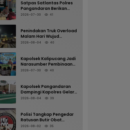
Satpas Satlantas Polres
Pangandaran Berikan
Pelayanan Prima melalui
2026-07-30
41
Verifikasi Berkas Pemohon
SIM Secara Profesional
dan Humanis
Penindakan Truk Overload
Malam Hari Wujud
Komitmen Satlantas
2026-08-04
40
Polres Pangandaran
Menjaga Keselamatan
Kapolsek Kalipucang Jadi
Narasumber Pembinaan
Siswa di SMP Negeri 2
2026-07-30
40
Kalipucang, Edukasi
Bahaya Kenakalan Remaja
Kapolsek Pangandaran
Dampingi Kapolres Gelar
Sholat Subuh Keliling di
2026-08-04
39
Masjid Jami Al-Furqon,
Pererat Silaturahmi dan
Jaga Kamtibmas
Polisi Tangkap Pengedar
Ratusan Butir Obat
Terlarang di Cijulang
2026-08-02
35