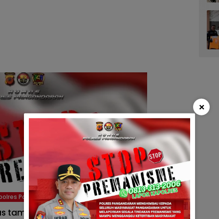
×
polres Pangandaran
as tampak sigap mengatur kendaraan dari