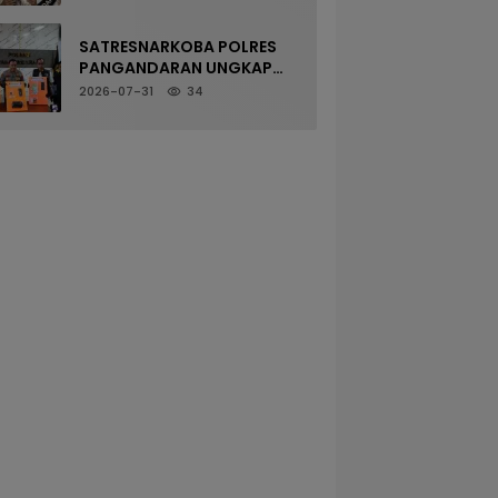
SATRESNARKOBA POLRES
PANGANDARAN UNGKAP
KASUS NARKOTIKA MELALUI
2026-07-31
34
PRESS RELEASE