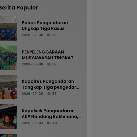
Berita Populer
Polres Pangandaran
Ungkap Tiga Kasus
Kekerasan Seksual
2026-07-30
73
terhadap Anak, Tiga
Tersangka Diamankan
PENYELENGGARAAN
MUSYAWARAH TINGKAT
DESA JAYASARI DAN
2026-07-30
59
PENYAMPAIAN PROGRAM
KKN MAHASISWA UIN SAIZU
BERLANGSUNG AMAN DAN
Kapolres Pangandaran
LANCAR
Tangkap Tiga pengedar
Kasus Narkotika, Tiga
2026-07-30
53
Tersangka Diamankan
dengan Barang Bukti Sabu
Kapolsek Pangandaran
AKP Nandang Rokhmana,
S.H., M.H. Bersama
2026-08-03
48
Anggota Cek TKP
Kebakaran Ruko