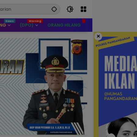
UNG
(DPO)
ORANG HILANG
×