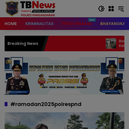
content
HOME
KRIMINALITAS
PRESS RELEASE
BHAYANGKAR
Bayi Perempuan D
Breaking News
Kalipucang, Polisi
Orang Tua
#ramadan2025polrespnd