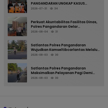
PANGANDARAN UNGKAP KASUS
NARKOTIKA MELALUI PRESS RELEASE
2026-07-31
34
Perkuat Akuntabilitas Fasilitas Dinas,
Polres Pangandaran Gelar
Pemeriksaan Senpi Berkala
2026-08-04
31
Satlantas Polres Pangandaran
Wujudkan Kamseltibcarlantas Melalui
Pelayanan Arus Pagi
2026-08-03
30
Satlantas Polres Pangandaran
Maksimalkan Pelayanan Pagi Demi
Kelancaran Arus Kendaraan
2026-08-03
30