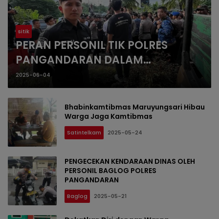
sitik
PERAN PERSONIL TIK POLRES
PANGANDARAN DALAM
MENYIAPKAN SARANA
2025-06-04
PRASARANA PENGAMANAN
AUDIENSI MAHASISWA DI KANTOR
Bhabinkamtibmas Maruyungsari Hibau
BUPATI PANGANDARAN
Warga Jaga Kamtibmas
Satintelkam
2025-05-24
PENGECEKAN KENDARAAN DINAS OLEH
PERSONIL BAGLOG POLRES
PANGANDARAN
Baglog
2025-05-21