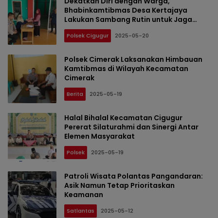
Dekatkan Diri dengan Warga,
Bhabinkamtibmas Desa Kertajaya
Lakukan Sambang Rutin untuk Jaga
Kamtibmas
Polsek Cigugur
2025-05-20
Polsek Cimerak Laksanakan Himbauan
Kamtibmas di Wilayah Kecamatan
Cimerak
Berita
2025-05-19
Halal Bihalal Kecamatan Cigugur
Pererat Silaturahmi dan Sinergi Antar
Elemen Masyarakat
Polsek
2025-05-19
Patroli Wisata Polantas Pangandaran:
Asik Namun Tetap Prioritaskan
Keamanan
Satlantas
2025-05-12