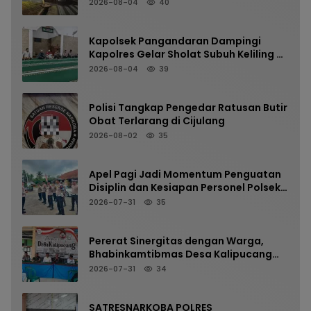
Pangandaran Menjaga Keselamatan
2026-08-04
40
Kapolsek Pangandaran Dampingi
Kapolres Gelar Sholat Subuh Keliling di
Masjid Jami Al-Furqon, Pererat
2026-08-04
39
Silaturahmi dan Jaga Kamtibmas
Polisi Tangkap Pengedar Ratusan Butir
Obat Terlarang di Cijulang
2026-08-02
35
Apel Pagi Jadi Momentum Penguatan
Disiplin dan Kesiapan Personel Polsek
Kalipucang
2026-07-31
35
Pererat Sinergitas dengan Warga,
Bhabinkamtibmas Desa Kalipucang
Ikuti Rangkaian Milangkala Desa ke-
2026-07-31
34
198
SATRESNARKOBA POLRES