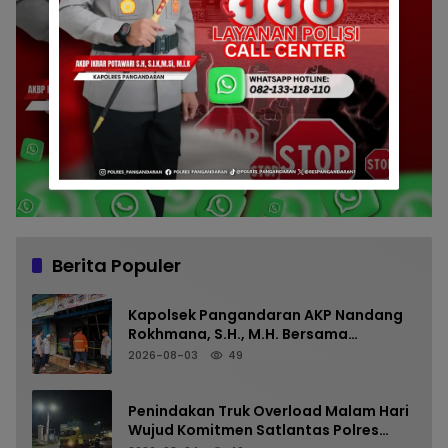
Berita Populer
Kapolsek Pangandaran AKP Nandang
Rokhmana, S.H., M.H. Bersama
Anggota Cek TKP Kebakaran Ruko
2026-08-03
49
Penindakan Truk Overload Malam Hari
Wujud Komitmen Satlantas Polres