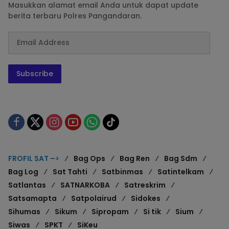
Masukkan alamat email Anda untuk dapat update
berita terbaru Polres Pangandaran.
Subscribe
FROFIL SAT –>
Bag Ops
Bag Ren
Bag Sdm
Bag Log
Sat Tahti
Satbinmas
Satintelkam
Satlantas
SATNARKOBA
Satreskrim
Satsamapta
Satpolairud
Sidokes
Sihumas
Sikum
Sipropam
Si tik
Sium
Siwas
SPKT
SiKeu