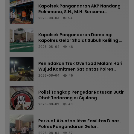
Kapolsek Pangandaran AKP Nandang
Rokhmana, S.H., M.H. Bersama
Anggota Cek TKP Kebakaran Ruko
2026-08-03
54
Kapolsek Pangandaran Dampingi
Kapolres Gelar Sholat Subuh Keliling di
Masjid Jami Al-Furqon, Pererat
2026-08-04
46
Silaturahmi dan Jaga Kamtibmas
Penindakan Truk Overload Malam Hari
Wujud Komitmen Satlantas Polres
Pangandaran Menjaga Keselamatan
2026-08-04
45
Polisi Tangkap Pengedar Ratusan Butir
Obat Terlarang di Cijulang
2026-08-02
40
Perkuat Akuntabilitas Fasilitas Dinas,
Polres Pangandaran Gelar
Pemeriksaan Senpi Berkala
2026-08-04
37