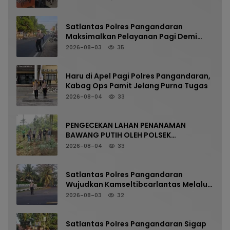
Satlantas Polres Pangandaran
Maksimalkan Pelayanan Pagi Demi
Kelancaran Arus Kendaraan
2026-08-03
35
Haru di Apel Pagi Polres Pangandaran,
Kabag Ops Pamit Jelang Purna Tugas
2026-08-04
33
PENGECEKAN LAHAN PENANAMAN
BAWANG PUTIH OLEH POLSEK
LANGKAPLANCAR DUKUNG PROGRAM
2026-08-04
33
KETAHANAN PANGAN
Satlantas Polres Pangandaran
Wujudkan Kamseltibcarlantas Melalui
Pelayanan Arus Pagi
2026-08-03
32
Satlantas Polres Pangandaran Sigap