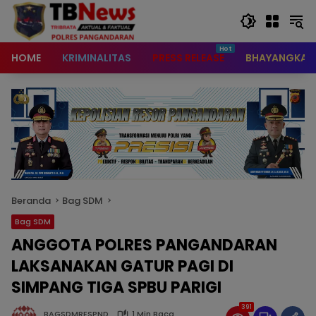
content
HOME
KRIMINALITAS
PRESS RELEASE
BHAYANGKAR
Beranda
Bag SDM
Bag SDM
ANGGOTA POLRES PANGANDARAN
LAKSANAKAN GATUR PAGI DI
SIMPANG TIGA SPBU PARIGI
391
BAGSDMRESPND
1 Min Baca