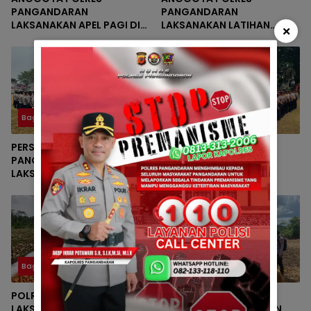
PANGANDARAN
PANGANDARAN
LAKSANAKAN APEL PAGI DI
LAKSANAKAN LATIHAN
×
LAPANG APEL SETIA MAKO
UPACARA DALAM RANGKA
POLRES PANGANDARAN
PERSIAPAN UPACARA HUT RI
KE-81
Bag SDM
Bag SDM
PERSONEL POLRES
ANGGOTA POLRES
PANGANDARAN
PANGANDARAN
LAKSANAKAN PELATIHAN
LAKSANAKAN LATIHAN
UPACARA BENDERA JELANG
UPACARA DALAM RANGKA
HUT KEMERDEKAAN RI KE-81
PERSIAPAN UPACARA HUT RI
KE-81
Bag SDM
Bag SDM
POLRES PANGANDARAN
POLRES PANGANDARAN
LAKSANAKAN PANEN
LAKSANAKAN PERSIAPAN