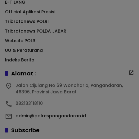
E-TILANG
Official Aplikasi Presisi
Tribratanews POLRI
Tribratanews POLDA JABAR
Website POLRI
UU & Peraturana
Indeks Berita
Alamat :
Jalan Cijulang No 69 Wonohario, Pangandaran,
46396, Provinsi Jawa Barat
082133118110
admin@polrespangandaran.id
Subscribe