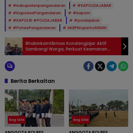
#kabupatenpangandaran
#KAPOLDAJABAR
#KapolresPangandaran
#kapolri
#KAPOLRI #POLDAJABAR
#poldajabar
#PolresPangandaran
AKBPMujiantoSIKMH
Bhabinkamtibmas Kondangjajar Aktif
Sambangi Warga, Perkuat Keamanan
Desa
Berita Berkaitan
Bag SDM
Bag SDM
ANGGOTA POLRES
ANGGOTA POLRES