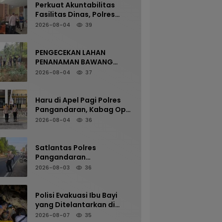
Perkuat Akuntabilitas
Fasilitas Dinas, Polres
Pangandaran Gelar
2026-08-04
39
Pemeriksaan Senpi
Berkala
PENGECEKAN LAHAN
PENANAMAN BAWANG
PUTIH OLEH POLSEK
2026-08-04
37
LANGKAPLANCAR DUKUNG
PROGRAM KETAHANAN
PANGAN
Haru di Apel Pagi Polres
Pangandaran, Kabag Ops
Pamit Jelang Purna Tugas
2026-08-04
36
Satlantas Polres
Pangandaran
Maksimalkan Pelayanan
2026-08-03
36
Pagi Demi Kelancaran Arus
Kendaraan
Polisi Evakuasi Ibu Bayi
yang Ditelantarkan di
Terminal Kalipucang dari
2026-08-07
35