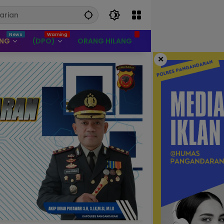
UNG
(DPO)
ORANG HILANG
×