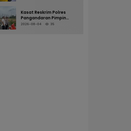
Dalam Goa
Kasat Reskrim Polres
Pangandaran Pimpin
Pengamanan Mako untuk
2026-08-04
35
Perkuat Kesiapsiagaan
Personel