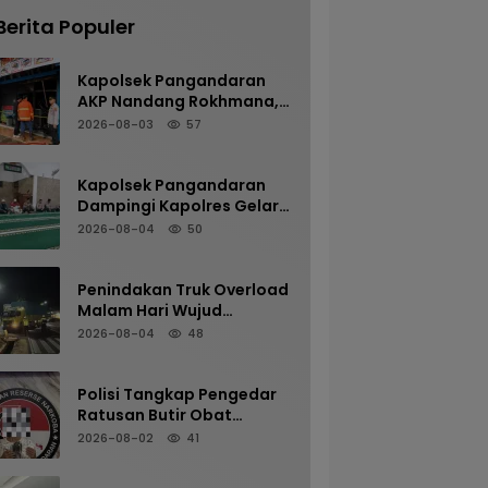
Berita Populer
Kapolsek Pangandaran
AKP Nandang Rokhmana,
S.H., M.H. Bersama
2026-08-03
57
Anggota Cek TKP
Kebakaran Ruko
Kapolsek Pangandaran
Dampingi Kapolres Gelar
Sholat Subuh Keliling di
2026-08-04
50
Masjid Jami Al-Furqon,
Pererat Silaturahmi dan
Jaga Kamtibmas
Penindakan Truk Overload
Malam Hari Wujud
Komitmen Satlantas
2026-08-04
48
Polres Pangandaran
Menjaga Keselamatan
Polisi Tangkap Pengedar
Ratusan Butir Obat
Terlarang di Cijulang
2026-08-02
41