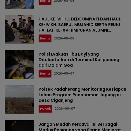
Berita
2026-08-08
HAUL KE-VII HJ. DEDE UMIYATI DAN HAUL
KE-IV KH. SAEPUL MUJAHID SERTA REUNI
HAFLAH KE-XV HIMPUNAN ALUMNI
DIGELAR DI PONDOK PESANTREN AL-FALAH
Berita
2026-08-08
SANUSSIYAH
Polisi Evakuasi Ibu Bayi yang
Ditelantarkan di Terminal Kalipucang
dari Dalam Goa
Berita
2026-08-07
Polsek Padaherang Monitoring Kesiapan
Lahan Program Penanaman Jagung di
Desa Ciganjeng
Polsek
2026-08-07
Jangan Mudah Percaya! Ini Berbagai
Modus Penipuan yang Sering Menjerat