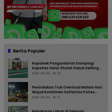
Berita Populer
Kapolsek Pangandaran Dampingi
Kapolres Gelar Sholat Subuh Keliling di
Masjid Jami Al-Furqon, Pererat
2026-08-04
53
Silaturahmi dan Jaga Kamtibmas
Penindakan Truk Overload Malam Hari
Wujud Komitmen Satlantas Polres
Pangandaran Menjaga Keselamatan
2026-08-04
51
Kebakaran Lahan di Selasari