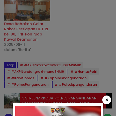
Desa Babakan Gelar
Rakor Persiapan HUT RI
ke-80, TNI-Polri Siap
Kawal Keamanan
2025-08-11
dalam "Berita"
Tag:
#AKBPIkrarpotawariSHSIKMSiMIK
#AKPNandangrokhmanaSHMH
#HumasPolri
#Kamtibmas
#KapolresPangandaran
#PolresPangandaran
#Polsekpangandaran
SATRESNARKOBA POLRES PANGANDARAN
×
LAKUKAN PENGECEKAN LAHAN JAGUNG
UNTUK DUKUNG KETAHANAN PANGAN