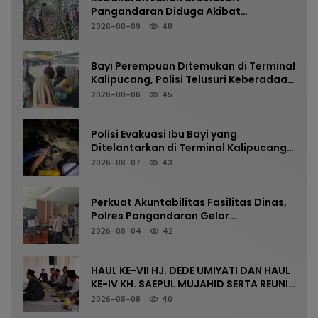
Pangandaran Diduga Akibat
Pembakaran Sampah
2026-08-09
48
Bayi Perempuan Ditemukan di Terminal
Kalipucang, Polisi Telusuri Keberadaan
Orang Tua
2026-08-06
45
Polisi Evakuasi Ibu Bayi yang
Ditelantarkan di Terminal Kalipucang
dari Dalam Goa
2026-08-07
43
Perkuat Akuntabilitas Fasilitas Dinas,
Polres Pangandaran Gelar
Pemeriksaan Senpi Berkala
2026-08-04
42
HAUL KE-VII HJ. DEDE UMIYATI DAN HAUL
KE-IV KH. SAEPUL MUJAHID SERTA REUNI
HAFLAH KE-XV HIMPUNAN ALUMNI
2026-08-08
40
DIGELAR DI PONDOK PESANTREN AL-