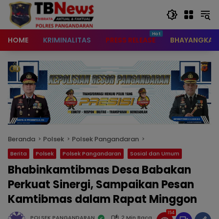
content
HOME
KRIMINALITAS
PRESS RELEASE
BHAYANGKAR
Beranda
Polsek
Polsek Pangandaran
Berita
Polsek
Polsek Pangandaran
Sosial dan Umum
Bhabinkamtibmas Desa Babakan
Perkuat Sinergi, Sampaikan Pesan
Kamtibmas dalam Rapat Minggon
154
POLSEK PANGANDARAN
2 Min Baca