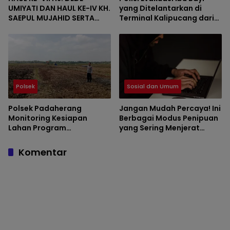
UMIYATI DAN HAUL KE-IV KH.
yang Ditelantarkan di
SAEPUL MUJAHID SERTA
Terminal Kalipucang dari
REUNI HAFLAH KE-XV
Dalam Goa
HIMPUNAN ALUMNI DIGELAR
DI PONDOK PESANTREN AL-
FALAH SANUSSIYAH
Polsek
Sosial dan Umum
Polsek Padaherang
Jangan Mudah Percaya! Ini
Monitoring Kesiapan
Berbagai Modus Penipuan
Lahan Program
yang Sering Menjerat
Penanaman Jagung di
Masyarakat
Desa Ciganjeng
Komentar