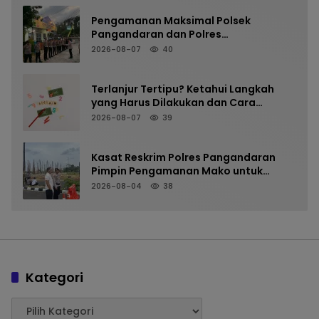
FALAH SANUSSIYAH
Pengamanan Maksimal Polsek
Pangandaran dan Polres
Pangandaran, Nobar Final Piala
2026-08-07
40
Presiden Berlangsung Aman
Terlanjur Tertipu? Ketahui Langkah
yang Harus Dilakukan dan Cara
Mencegah Kejadian Terulang
2026-08-07
39
Kasat Reskrim Polres Pangandaran
Pimpin Pengamanan Mako untuk
Perkuat Kesiapsiagaan Personel
2026-08-04
38
Kategori