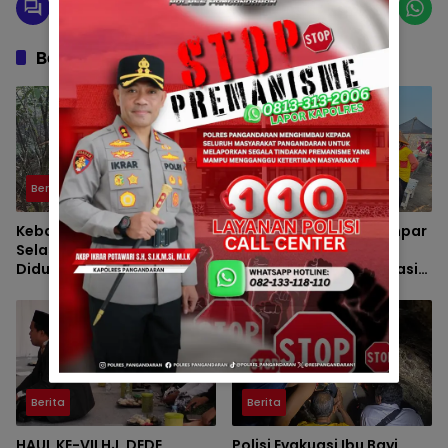
Berita Berkaitan
Berita
Berita
Kebakaran Lahan di
Lumba-Lumba Terdampar
Selasari Pangandaran
di Pantai Timur
Diduga Akibat
Pangandaran Dievakuasi
Pembakaran Sampah
Petugas
Berita
Berita
HAUL KE-VII HJ. DEDE
Polisi Evakuasi Ibu Bayi