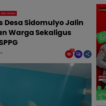
l dan Umum
Desa Sidomulyo Jalin
an Warga Sekaligus
 SPPG
128
ca