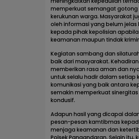
meningkatkan kepedulian terhadap
memperkuat semangat gotong r
kerukunan warga. Masyarakat ju
oleh informasi yang belum jela
kepada pihak kepolisian apabi
keamanan maupun tindak krimina
Kegiatan sambang dan silatur
baik dari masyarakat. Kehadira
memberikan rasa aman dan nya
untuk selalu hadir dalam setiap
komunikasi yang baik antara ke
semakin memperkuat sinergitas
kondusif.
Adapun hasil yang dicapai dala
pesan-pesan kamtibmas kepad
menjaga keamanan dan ketertib
Polsek Pangandaran. Selain itu, 