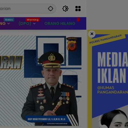
UNG
(DPO)
ORANG HILANG
×