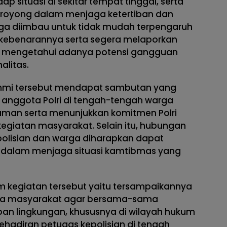
 situasi di sekitar tempat tinggal, serta
oyong dalam menjaga ketertiban dan
ga diimbau untuk tidak mudah terpengaruh
s kebenarannya serta segera melaporkan
la mengetahui adanya potensi gangguan
litas.
ahmi tersebut mendapat sambutan yang
n anggota Polri di tengah-tengah warga
man serta menunjukkan komitmen Polri
 kegiatan masyarakat. Selain itu, hubungan
polisian dan warga diharapkan dapat
 dalam menjaga situasi kamtibmas yang
m kegiatan tersebut yaitu tersampaikannya
a masyarakat agar bersama-sama
an lingkungan, khususnya di wilayah hukum
kehadiran petugas kepolisian di tengah