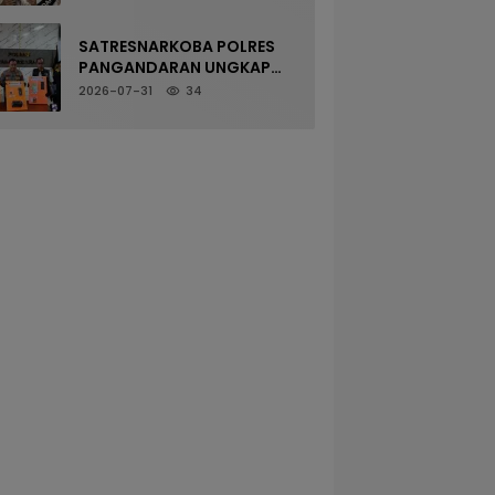
SATRESNARKOBA POLRES
PANGANDARAN UNGKAP
KASUS NARKOTIKA MELALUI
2026-07-31
34
PRESS RELEASE