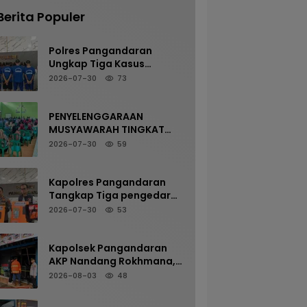
Berita Populer
Polres Pangandaran
Ungkap Tiga Kasus
Kekerasan Seksual
2026-07-30
73
terhadap Anak, Tiga
Tersangka Diamankan
PENYELENGGARAAN
MUSYAWARAH TINGKAT
DESA JAYASARI DAN
2026-07-30
59
PENYAMPAIAN PROGRAM
KKN MAHASISWA UIN SAIZU
BERLANGSUNG AMAN DAN
Kapolres Pangandaran
LANCAR
Tangkap Tiga pengedar
Kasus Narkotika, Tiga
2026-07-30
53
Tersangka Diamankan
dengan Barang Bukti Sabu
Kapolsek Pangandaran
AKP Nandang Rokhmana,
S.H., M.H. Bersama
2026-08-03
48
Anggota Cek TKP
Kebakaran Ruko