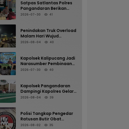
Satpas Satlantas Polres
Pangandaran Berikan
Pelayanan Prima melalui
2026-07-30
41
Verifikasi Berkas Pemohon
SIM Secara Profesional
dan Humanis
Penindakan Truk Overload
Malam Hari Wujud
Komitmen Satlantas
2026-08-04
40
Polres Pangandaran
Menjaga Keselamatan
Kapolsek Kalipucang Jadi
Narasumber Pembinaan
Siswa di SMP Negeri 2
2026-07-30
40
Kalipucang, Edukasi
Bahaya Kenakalan Remaja
Kapolsek Pangandaran
Dampingi Kapolres Gelar
Sholat Subuh Keliling di
2026-08-04
39
Masjid Jami Al-Furqon,
Pererat Silaturahmi dan
Jaga Kamtibmas
Polisi Tangkap Pengedar
Ratusan Butir Obat
Terlarang di Cijulang
2026-08-02
35