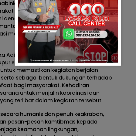
Bhabinkamtibmas melakukan sambang
akat guna menjalin komunikasi yang baik
i dengan warga binaan. Selain itu, kegiatan
mantau situasi lingkungan dan
si maupun aspirasi yang berkembang di
a Aditia Agustin Hidayat turut melakukan
apur SPPG yang berada di wilayah Desa
n untuk memastikan kegiatan berjalan
b serta sebagai bentuk dukungan terhadap
aat bagi masyarakat. Kehadiran
arana untuk menjalin koordinasi dan
ang terlibat dalam kegiatan tersebut.
 secara humanis dan penuh keakraban,
an pesan-pesan kamtibmas kepada
enjaga keamanan lingkungan,