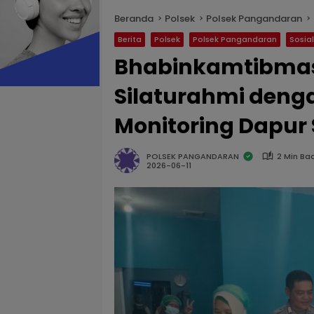
Beranda
Polsek
Polsek Pangandaran
Berita
Polsek
Polsek Pangandaran
Sosia
Bhabinkamtibmas 
Silaturahmi deng
Monitoring Dapur
POLSEK PANGANDARAN
2 Min Ba
2026-06-11