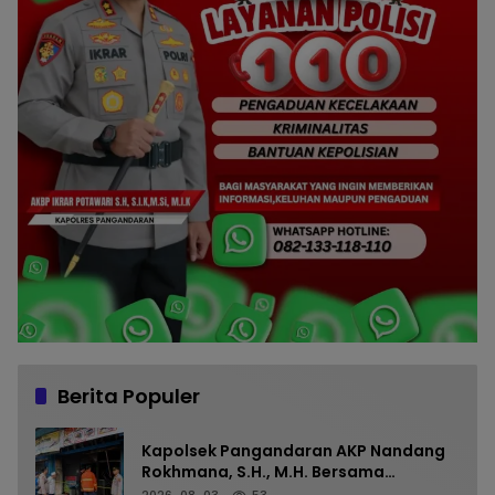
Berita Populer
Kapolsek Pangandaran AKP Nandang
Rokhmana, S.H., M.H. Bersama
Anggota Cek TKP Kebakaran Ruko
2026-08-03
53