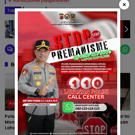
humas polres pangandaran
×
Topik:
polisi
polri
Dekat dengan Masyarakat,
Bhabinkamtibmas Babakan Laksanakan
Silaturahmi di Dusun Bojongsari
Berita Berkaitan
Polsek
Sosial dan Umum
Polsek Padaherang
Jangan Mudah Percaya! Ini
Monitoring Kesiapan
Berbagai Modus Penipuan
Lahan Program
yang Sering Menjerat
Penanaman Jagung di
Masyarakat