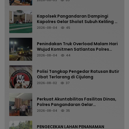
Kapolsek Pangandaran Dampingi
Kapolres Gelar Sholat Subuh Keliling di
Masjid Jami Al-Furqon, Pererat
2026-08-04
45
Silaturahmi dan Jaga Kamtibmas
Penindakan Truk Overload Malam Hari
Wujud Komitmen Satlantas Polres
Pangandaran Menjaga Keselamatan
2026-08-04
44
Polisi Tangkap Pengedar Ratusan Butir
Obat Terlarang di Cijulang
2026-08-02
37
Perkuat Akuntabilitas Fasilitas Dinas,
Polres Pangandaran Gelar
Pemeriksaan Senpi Berkala
2026-08-04
35
PENGECEKAN LAHAN PENANAMAN