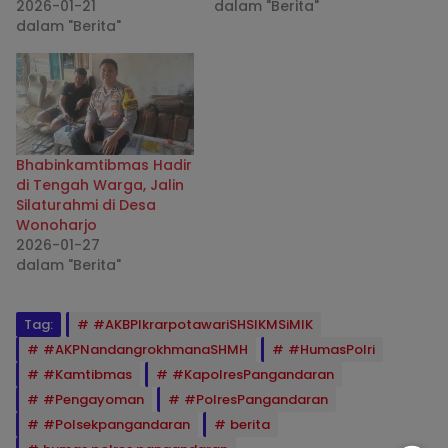
2026-01-21
dalam "Berita"
dalam "Berita"
Bhabinkamtibmas Hadir
di Tengah Warga, Jalin
Silaturahmi di Desa
Wonoharjo
2026-01-27
dalam "Berita"
Tag:
#AKBPIkrarpotawariSHSIKMSiMIK
#AKPNandangrokhmanaSHMH
#HumasPolri
#Kamtibmas
#KapolresPangandaran
#Pengayoman
#PolresPangandaran
#Polsekpangandaran
berita