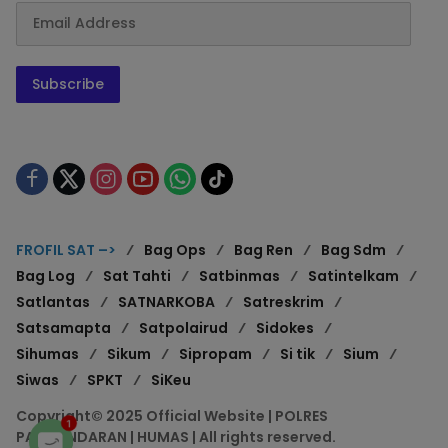
Subscribe
FROFIL SAT –>
Bag Ops
Bag Ren
Bag Sdm
Bag Log
Sat Tahti
Satbinmas
Satintelkam
Satlantas
SATNARKOBA
Satreskrim
Satsamapta
Satpolairud
Sidokes
Sihumas
Sikum
Sipropam
Si tik
Sium
Siwas
SPKT
SiKeu
Copyright© 2025 Official Website | POLRES
1
PANGANDARAN | HUMAS | All rights reserved.