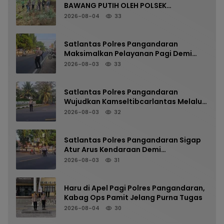
BAWANG PUTIH OLEH POLSEK
LANGKAPLANCAR DUKUNG PROGRAM
2026-08-04
33
KETAHANAN PANGAN
Satlantas Polres Pangandaran
Maksimalkan Pelayanan Pagi Demi
Kelancaran Arus Kendaraan
2026-08-03
33
Satlantas Polres Pangandaran
Wujudkan Kamseltibcarlantas Melalui
Pelayanan Arus Pagi
2026-08-03
32
Satlantas Polres Pangandaran Sigap
Atur Arus Kendaraan Demi
Kenyamanan Pengguna Jalan
2026-08-03
31
Haru di Apel Pagi Polres Pangandaran,
Kabag Ops Pamit Jelang Purna Tugas
2026-08-04
30