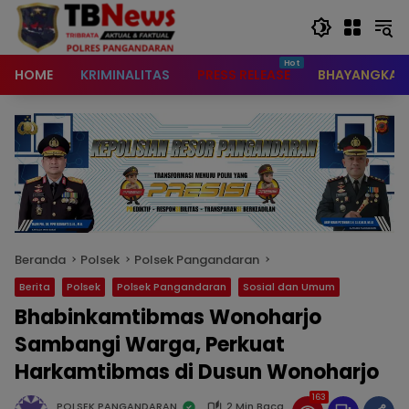
content
HOME
KRIMINALITAS
PRESS RELEASE
BHAYANGKAR
Beranda
Polsek
Polsek Pangandaran
Berita
Polsek
Polsek Pangandaran
Sosial dan Umum
Bhabinkamtibmas Wonoharjo
Sambangi Warga, Perkuat
Harkamtibmas di Dusun Wonoharjo
163
POLSEK PANGANDARAN
2 Min Baca