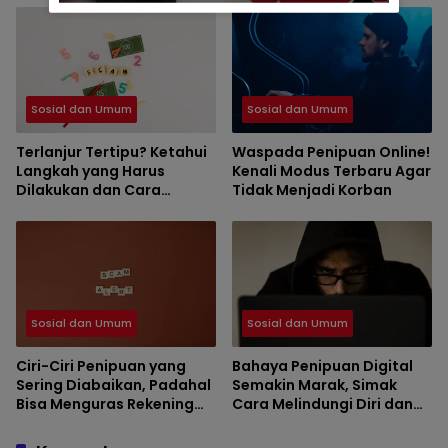
Desa Ciganjeng
Sosial dan Umum
Sosial dan Umum
Terlanjur Tertipu? Ketahui
Waspada Penipuan Online!
Langkah yang Harus
Kenali Modus Terbaru Agar
Dilakukan dan Cara
Tidak Menjadi Korban
Mencegah Kejadian
Terulang
Sosial dan Umum
Sosial dan Umum
Ciri-Ciri Penipuan yang
Bahaya Penipuan Digital
Sering Diabaikan, Padahal
Semakin Marak, Simak
Bisa Menguras Rekening
Cara Melindungi Diri dan
dalam Hitungan Menit
Keluarga