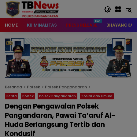
content
HOME
KRIMINALITAS
PRESS RELEASE
BHAYANGKAR
Beranda
Polsek
Polsek Pangandaran
Berita
Polsek
Polsek Pangandaran
Sosial dan Umum
Dengan Pengawalan Polsek
Pangandaran, Pawai Ta’aruf Al-
Huda Berlangsung Tertib dan
Kondusif