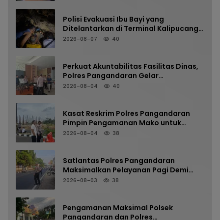
Polisi Evakuasi Ibu Bayi yang
Ditelantarkan di Terminal Kalipucang
dari Dalam Goa
2026-08-07
40
Perkuat Akuntabilitas Fasilitas Dinas,
Polres Pangandaran Gelar
Pemeriksaan Senpi Berkala
2026-08-04
40
Kasat Reskrim Polres Pangandaran
Pimpin Pengamanan Mako untuk
Perkuat Kesiapsiagaan Personel
2026-08-04
38
Satlantas Polres Pangandaran
Maksimalkan Pelayanan Pagi Demi
Kelancaran Arus Kendaraan
2026-08-03
38
Pengamanan Maksimal Polsek
Pangandaran dan Polres