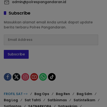
admin@polrespangandaran.id
Subscribe
Masukkan alamat email Anda untuk dapat update
berita terbaru Polres Pangandaran.
Subscribe
FROFIL SAT –>
Bag Ops
Bag Ren
Bag Sdm
Bag Log
Sat Tahti
Satbinmas
Satintelkam
Satlantas
SATNARKOBA
Satreskrim