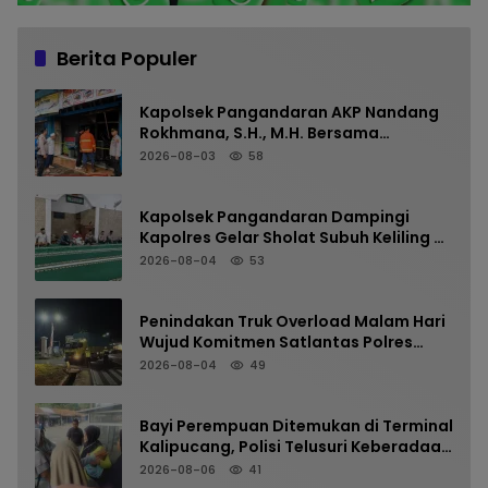
Berita Populer
Kapolsek Pangandaran AKP Nandang
Rokhmana, S.H., M.H. Bersama
Anggota Cek TKP Kebakaran Ruko
2026-08-03
58
Kapolsek Pangandaran Dampingi
Kapolres Gelar Sholat Subuh Keliling di
Masjid Jami Al-Furqon, Pererat
2026-08-04
53
Silaturahmi dan Jaga Kamtibmas
Penindakan Truk Overload Malam Hari
Wujud Komitmen Satlantas Polres
Pangandaran Menjaga Keselamatan
2026-08-04
49
Bayi Perempuan Ditemukan di Terminal
Kalipucang, Polisi Telusuri Keberadaan
Orang Tua
2026-08-06
41