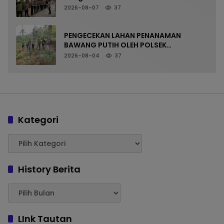
Pangandaran, Nobar Final Piala
2026-08-07
37
Presiden Berlangsung Aman
PENGECEKAN LAHAN PENANAMAN
BAWANG PUTIH OLEH POLSEK
LANGKAPLANCAR DUKUNG PROGRAM
2026-08-04
37
KETAHANAN PANGAN
Kategori
History Berita
LInk Tautan