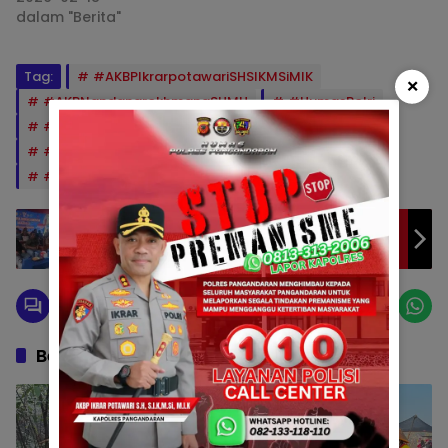
dalam "Berita"
Tag:
#AKBPIkrarpotawariSHSIKMSiMIK
×
#AKPNandangrokhmanaSHMH
#HumasPolri
#Kamtibmas
#KapolresPangandaran
#Pengayoman
#PolresPangandaran
#Polsekpangandaran
SATRESNARKOBA POLRES PANGANDARAN
TINJAU LAHAN JAGUNG UNTUK PASTIKAN
PERTUMBUHAN OPTIMAL
Berita Berkaitan