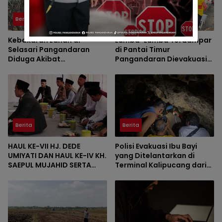
Berita
Berita
Kebakaran Lahan di
Lumba-Lumba Terdampar
Selasari Pangandaran
di Pantai Timur
Diduga Akibat
Pangandaran Dievakuasi
Pembakaran Sampah
Petugas
Berita
Berita
HAUL KE-VII HJ. DEDE
Polisi Evakuasi Ibu Bayi
UMIYATI DAN HAUL KE-IV KH.
yang Ditelantarkan di
SAEPUL MUJAHID SERTA
Terminal Kalipucang dari
REUNI HAFLAH KE-XV
Dalam Goa
HIMPUNAN ALUMNI DIGELAR
DI PONDOK PESANTREN AL-
FALAH SANUSSIYAH