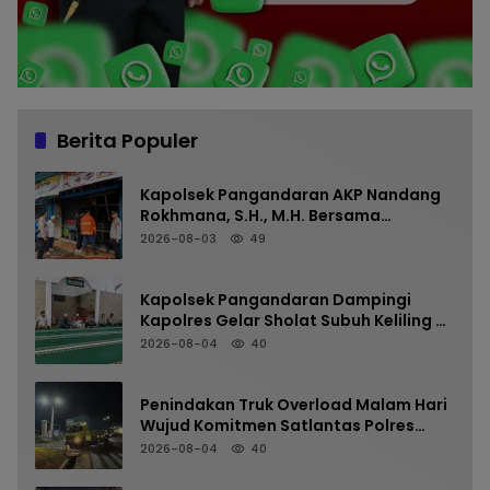
Berita Populer
Kapolsek Pangandaran AKP Nandang
Rokhmana, S.H., M.H. Bersama
Anggota Cek TKP Kebakaran Ruko
2026-08-03
49
Kapolsek Pangandaran Dampingi
Kapolres Gelar Sholat Subuh Keliling di
Masjid Jami Al-Furqon, Pererat
2026-08-04
40
Silaturahmi dan Jaga Kamtibmas
Penindakan Truk Overload Malam Hari
Wujud Komitmen Satlantas Polres
Pangandaran Menjaga Keselamatan
2026-08-04
40