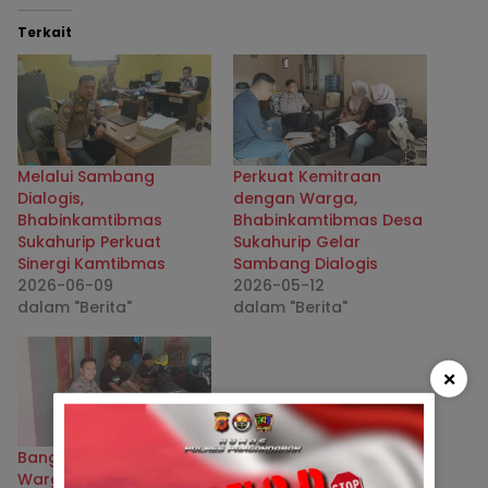
Terkait
Melalui Sambang
Perkuat Kemitraan
Dialogis,
dengan Warga,
Bhabinkamtibmas
Bhabinkamtibmas Desa
Sukahurip Perkuat
Sukahurip Gelar
Sinergi Kamtibmas
Sambang Dialogis
2026-06-09
2026-05-12
dalam "Berita"
dalam "Berita"
×
Bangun Kepercayaan
Warga,