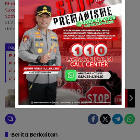
Bhabinkamtibmas
Sukahurip Intensifkan
Sambang Desa
2026-04-16
dalam "Berita"
Tag:
#AKBPIkrarpotawariSHSIKMSiMIK
#AKPNandangrokhmanaSHMH
#HumasPolri
#Kamtibmas
#KapolresPangandaran
#Pengayoman
#PolresPangandaran
#Polsekpangandaran
Satlantas Polres Pangandaran
Laksanakan Pengaturan Arus Lalu Lintas di
Zona Selamat Sekolah (ZoSS), Wujud
Nyata Pelayanan bagi Pelajar
Berita Berkaitan