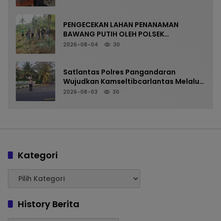
PENGECEKAN LAHAN PENANAMAN
BAWANG PUTIH OLEH POLSEK
LANGKAPLANCAR DUKUNG PROGRAM
2026-08-04
30
KETAHANAN PANGAN
Satlantas Polres Pangandaran
Wujudkan Kamseltibcarlantas Melalui
Pelayanan Arus Pagi
2026-08-03
30
Kategori
History Berita