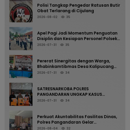
Polisi Tangkap Pengedar Ratusan Butir
Obat Terlarang di Cijulang
2026-08-02
35
Apel Pagi Jadi Momentum Penguatan
Disiplin dan Kesiapan Personel Polsek
Kalipucang
2026-07-31
35
Pererat Sinergitas dengan Warga,
Bhabinkamtibmas Desa Kalipucang
Ikuti Rangkaian Milangkala Desa ke-
2026-07-31
34
198
SATRESNARKOBA POLRES
PANGANDARAN UNGKAP KASUS
NARKOTIKA MELALUI PRESS RELEASE
2026-07-31
34
Perkuat Akuntabilitas Fasilitas Dinas,
Polres Pangandaran Gelar
Pemeriksaan Senpi Berkala
2026-08-04
32