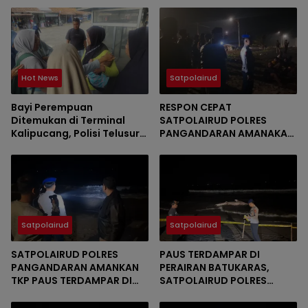
Hot News
Satpolairud
Bayi Perempuan
RESPON CEPAT
Ditemukan di Terminal
SATPOLAIRUD POLRES
Kalipucang, Polisi Telusuri
PANGANDARAN AMANAKAN
Keberadaan Orang Tua
LOKASI PAUS TERDAMPAR DI
BATUKARAS
Satpolairud
Satpolairud
SATPOLAIRUD POLRES
PAUS TERDAMPAR DI
PANGANDARAN AMANKAN
PERAIRAN BATUKARAS,
TKP PAUS TERDAMPAR DI
SATPOLAIRUD POLRES
PERAIRAN BATUKARAS
PANGANDARAN BERGERAK
CEPAT AMANKAN LOKASI