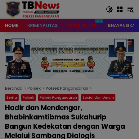
content
HOME
KRIMINALITAS
PRESS RELEASE
BHAYANGKAR
Beranda
Polsek
Polsek Pangandaran
Berita
Polsek
Polsek Pangandaran
Sosial dan Umum
Hadir dan Mendengar,
Bhabinkamtibmas Sukahurip
Bangun Kedekatan dengan Warga
Melalui Sambang Dialogis