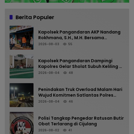
Berita Populer
Kapolsek Pangandaran AKP Nandang
Rokhmana, S.H., M.H. Bersama
Anggota Cek TKP Kebakaran Ruko
2026-08-03
55
Kapolsek Pangandaran Dampingi
Kapolres Gelar Sholat Subuh Keliling di
Masjid Jami Al-Furqon, Pererat
2026-08-04
48
Silaturahmi dan Jaga Kamtibmas
Penindakan Truk Overload Malam Hari
Wujud Komitmen Satlantas Polres
Pangandaran Menjaga Keselamatan
2026-08-04
46
Polisi Tangkap Pengedar Ratusan Butir
Obat Terlarang di Cijulang
2026-08-02
41