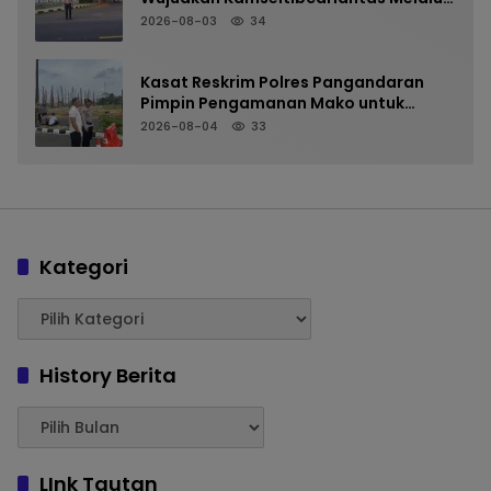
Pelayanan Arus Pagi
2026-08-03
34
Kasat Reskrim Polres Pangandaran
Pimpin Pengamanan Mako untuk
Perkuat Kesiapsiagaan Personel
2026-08-04
33
Kategori
History Berita
LInk Tautan