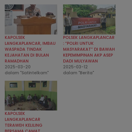
KAPOLSEK
POLSEK LANGKAPLANCAR
LANGKAPLANCAR, IMBAU
: “POLRI UNTUK
WASPADA TINDAK
MASYARAKAT” DI BAWAH
KEJAHATAN DI BULAN
KEPEMIMPINAN AKP ASEP
RAMADHAN
DADI MULYAWAN
2025-03-20
2025-03-12
dalam "Satintelkam"
dalam "Berita"
KAPOLSEK
LANGKAPLANCAR
TERAWEH KELILING
BERSAMA CAMAT