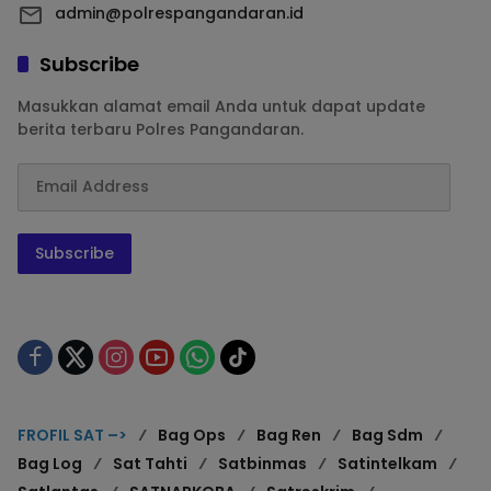
admin@polrespangandaran.id
Subscribe
Masukkan alamat email Anda untuk dapat update
berita terbaru Polres Pangandaran.
Subscribe
FROFIL SAT –>
Bag Ops
Bag Ren
Bag Sdm
Bag Log
Sat Tahti
Satbinmas
Satintelkam