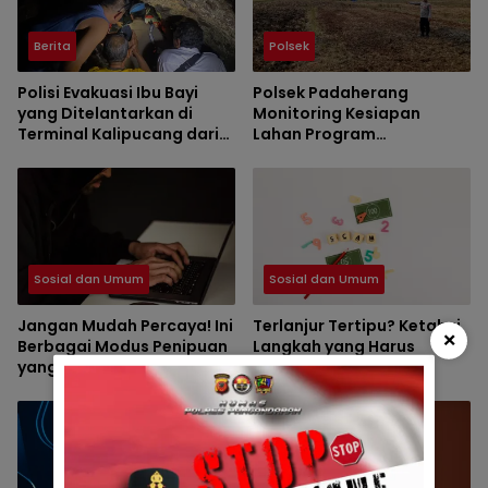
Berita
Polsek
Polisi Evakuasi Ibu Bayi
Polsek Padaherang
yang Ditelantarkan di
Monitoring Kesiapan
Terminal Kalipucang dari
Lahan Program
Dalam Goa
Penanaman Jagung di
Desa Ciganjeng
Sosial dan Umum
Sosial dan Umum
Jangan Mudah Percaya! Ini
Terlanjur Tertipu? Ketahui
×
Berbagai Modus Penipuan
Langkah yang Harus
yang Sering Menjerat
Dilakukan dan Cara
Masyarakat
Mencegah Kejadian
Terulang