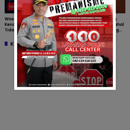
Sosial dan Umum
Sosial dan Umum
Waspada Penipuan Online!
Ciri-Ciri Penipuan yang
Kenali Modus Terbaru Agar
Sering Diabaikan, Padahal
Tidak Menjadi Korban
Bisa Menguras Rekening
dalam Hitungan Menit
Komentar