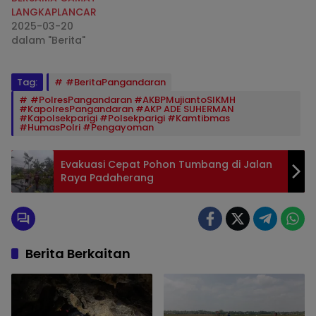
LANGKAPLANCAR
2025-03-20
dalam "Berita"
Tag:
#BeritaPangandaran
#PolresPangandaran #AKBPMujiantoSIKMH
#KapolresPangandaran #AKP ADE SUHERMAN
#Kapolsekparigi #Polsekparigi #Kamtibmas
#HumasPolri #Pengayoman
Evakuasi Cepat Pohon Tumbang di Jalan
Raya Padaherang
Berita Berkaitan