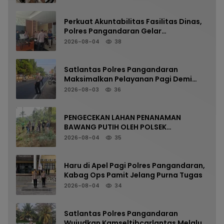
Perkuat Akuntabilitas Fasilitas Dinas,
Polres Pangandaran Gelar
Pemeriksaan Senpi Berkala
2026-08-04
38
Satlantas Polres Pangandaran
Maksimalkan Pelayanan Pagi Demi
Kelancaran Arus Kendaraan
2026-08-03
36
PENGECEKAN LAHAN PENANAMAN
BAWANG PUTIH OLEH POLSEK
LANGKAPLANCAR DUKUNG PROGRAM
2026-08-04
35
KETAHANAN PANGAN
Haru di Apel Pagi Polres Pangandaran,
Kabag Ops Pamit Jelang Purna Tugas
2026-08-04
34
Satlantas Polres Pangandaran
Wujudkan Kamseltibcarlantas Melalui