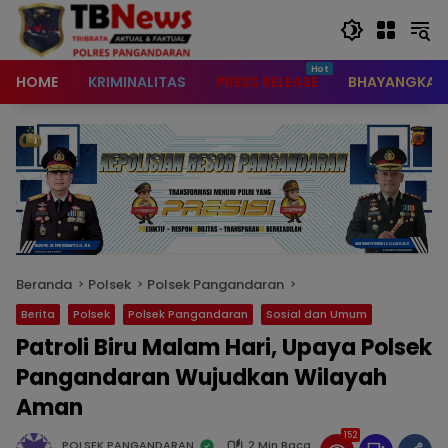
content
HOME
KRIMINALITAS
PRESS RELEASE
BHAYANGKAR
Beranda
Polsek
Polsek Pangandaran
Berita
Polsek
Polsek Pangandaran
Sosial dan Umum
Patroli Biru Malam Hari, Upaya Polsek
Pangandaran Wujudkan Wilayah
Aman
152
POLSEK PANGANDARAN
2 Min Baca