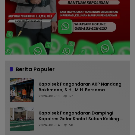
Berita Populer
Kapolsek Pangandaran AKP Nandang
Rokhmana, S.H., M.H. Bersama
Anggota Cek TKP Kebakaran Ruko
2026-08-03
57
Kapolsek Pangandaran Dampingi
Kapolres Gelar Sholat Subuh Keliling di
Masjid Jami Al-Furqon, Pererat
2026-08-04
50
Silaturahmi dan Jaga Kamtibmas