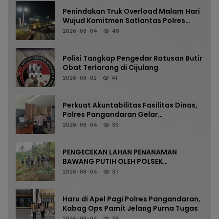
Penindakan Truk Overload Malam Hari
Wujud Komitmen Satlantas Polres
Pangandaran Menjaga Keselamatan
2026-08-04
48
Polisi Tangkap Pengedar Ratusan Butir
Obat Terlarang di Cijulang
2026-08-02
41
Perkuat Akuntabilitas Fasilitas Dinas,
Polres Pangandaran Gelar
Pemeriksaan Senpi Berkala
2026-08-04
39
PENGECEKAN LAHAN PENANAMAN
BAWANG PUTIH OLEH POLSEK
LANGKAPLANCAR DUKUNG PROGRAM
2026-08-04
37
KETAHANAN PANGAN
Haru di Apel Pagi Polres Pangandaran,
Kabag Ops Pamit Jelang Purna Tugas
2026-08-04
36