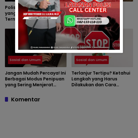
Polisi Evakuasi Ibu Bayi
Polsek Padaherang
yang Ditelantarkan di
Monitoring Kesiapan
Terminal Kalipucang dari
Lahan Program
Dalam Goa
Penanaman Jagung di
Desa Ciganjeng
Sosial dan Umum
Sosial dan Umum
Jangan Mudah Percaya! Ini
Terlanjur Tertipu? Ketahui
Berbagai Modus Penipuan
Langkah yang Harus
yang Sering Menjerat
Dilakukan dan Cara
Masyarakat
Mencegah Kejadian
Terulang
Komentar