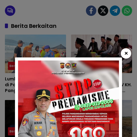
Berita Berkaitan
×
Berita
Berita
Lumba-Lumba Terdampar
HAUL KE-VII HJ. DEDE
di Pantai Timur
UMIYATI DAN HAUL KE-IV KH.
Pangandaran Dievakuasi
SAEPUL MUJAHID SERTA
Petugas
REUNI HAFLAH KE-XV
HIMPUNAN ALUMNI DIGELAR
DI PONDOK PESANTREN AL-
FALAH SANUSSIYAH
Berita
Polsek