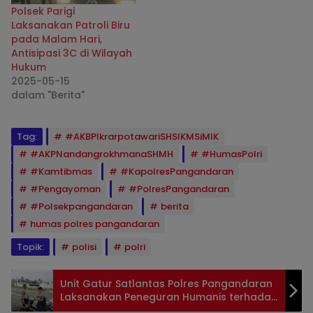
Polsek Parigi
Laksanakan Patroli Biru
pada Malam Hari,
Antisipasi 3C di Wilayah
Hukum
2025-05-15
dalam "Berita"
Tag:
#AKBPIkrarpotawariSHSIKMSiMIK
#AKPNandangrokhmanaSHMH
#HumasPolri
#Kamtibmas
#KapolresPangandaran
#Pengayoman
#PolresPangandaran
#Polsekpangandaran
berita
humas polres pangandaran
Topik:
polisi
polri
Unit Gatur Satlantas Polres Pangandaran
Laksanakan Peneguran Humanis terhadap
Pelanggar R2