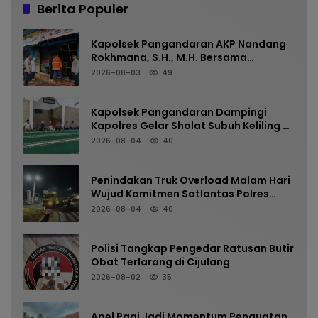
Berita Populer
Kapolsek Pangandaran AKP Nandang
Rokhmana, S.H., M.H. Bersama
Anggota Cek TKP Kebakaran Ruko
2026-08-03
49
Kapolsek Pangandaran Dampingi
Kapolres Gelar Sholat Subuh Keliling di
Masjid Jami Al-Furqon, Pererat
2026-08-04
40
Silaturahmi dan Jaga Kamtibmas
Penindakan Truk Overload Malam Hari
Wujud Komitmen Satlantas Polres
Pangandaran Menjaga Keselamatan
2026-08-04
40
Polisi Tangkap Pengedar Ratusan Butir
Obat Terlarang di Cijulang
2026-08-02
35
Apel Pagi Jadi Momentum Penguatan