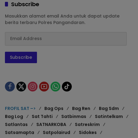
Subscribe
Masukkan alamat email Anda untuk dapat update
berita terbaru Polres Pangandaran.
Subscribe
FROFIL SAT –>
Bag Ops
Bag Ren
Bag Sdm
Bag Log
Sat Tahti
Satbinmas
Satintelkam
Satlantas
SATNARKOBA
Satreskrim
Satsamapta
Satpolairud
Sidokes