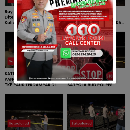
Bayi Perempuan
RESPON CEPAT
Ditemukan di Terminal
SATPOLAIRUD POLRES
Kalipucang, Polisi Telusuri
PANGANDARAN AMANAKAN
Keberadaan Orang Tua
LOKASI PAUS TERDAMPAR DI
BATUKARAS
Satpolairud
Satpolairud
SATPOLAIRUD POLRES
PAUS TERDAMPAR DI
PANGANDARAN AMANKAN
PERAIRAN BATUKARAS,
TKP PAUS TERDAMPAR DI
SATPOLAIRUD POLRES
PERAIRAN BATUKARAS
PANGANDARAN BERGERAK
CEPAT AMANKAN LOKASI
Satpolairud
Satpolairud