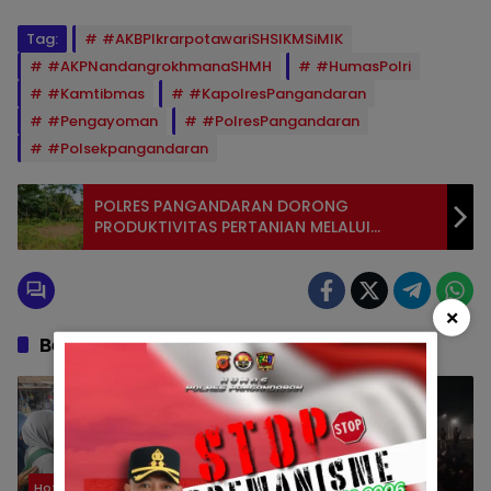
Tag:
#AKBPIkrarpotawariSHSIKMSiMIK
#AKPNandangrokhmanaSHMH
#HumasPolri
#Kamtibmas
#KapolresPangandaran
#Pengayoman
#PolresPangandaran
#Polsekpangandaran
POLRES PANGANDARAN DORONG
PRODUKTIVITAS PERTANIAN MELALUI
PENGECEKAN LAHAN JAGUNG
×
Berita Berkaitan
Hot News
Satpolairud