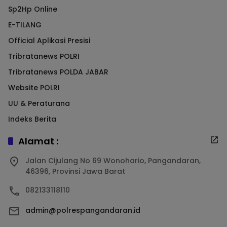
Sp2Hp Online
E-TILANG
Official Aplikasi Presisi
Tribratanews POLRI
Tribratanews POLDA JABAR
Website POLRI
UU & Peraturana
Indeks Berita
Alamat :
Jalan Cijulang No 69 Wonohario, Pangandaran,
46396, Provinsi Jawa Barat
082133118110
admin@polrespangandaran.id