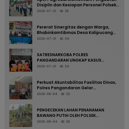
Disiplin dan Kesiapan Personel Polsek
Kalipucang
2026-07-31
35
Pererat Sinergitas dengan Warga,
Bhabinkamtibmas Desa Kalipucang
Ikuti Rangkaian Milangkala Desa ke-
2026-07-31
34
198
SATRESNARKOBA POLRES
PANGANDARAN UNGKAP KASUS
NARKOTIKA MELALUI PRESS RELEASE
2026-07-31
34
Perkuat Akuntabilitas Fasilitas Dinas,
Polres Pangandaran Gelar
Pemeriksaan Senpi Berkala
2026-08-04
32
PENGECEKAN LAHAN PENANAMAN
BAWANG PUTIH OLEH POLSEK
LANGKAPLANCAR DUKUNG PROGRAM
2026-08-04
30
KETAHANAN PANGAN