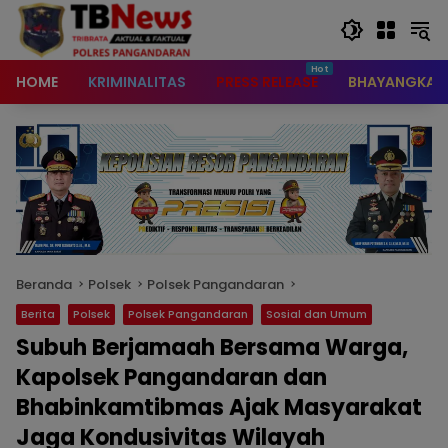
content
HOME
KRIMINALITAS
PRESS RELEASE
BHAYANGKAR
Beranda
Polsek
Polsek Pangandaran
Berita
Polsek
Polsek Pangandaran
Sosial dan Umum
Subuh Berjamaah Bersama Warga,
Kapolsek Pangandaran dan
Bhabinkamtibmas Ajak Masyarakat
Jaga Kondusivitas Wilayah