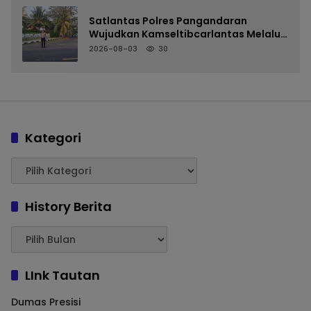
Satlantas Polres Pangandaran
Wujudkan Kamseltibcarlantas Melalui
Pelayanan Arus Pagi
2026-08-03
30
Kategori
History Berita
LInk Tautan
Dumas Presisi