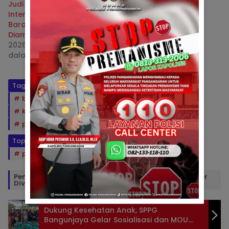
Judi Online Jaringan
Internasional di Jakarta
Barat, 321 WNA
Diamankan
2026-05-10
dalam "Berita"
Tag:
#KapolresPangandaran
berita pangandaran
div humas
kapolres pangandran
MABESPOLRI
polda jabar
polres pangandaran
Topik:
info pangandaran
INTERPOL
polres pangandaran
polri untuk masyarakat
Penulis:
Editor: POLRES
Sumber
Divhumas2019
PANGANDARAN
Berita
Dukung Kesehatan Anak, SPPG
Bangunjaya Gelar Sosialisasi dan MOU