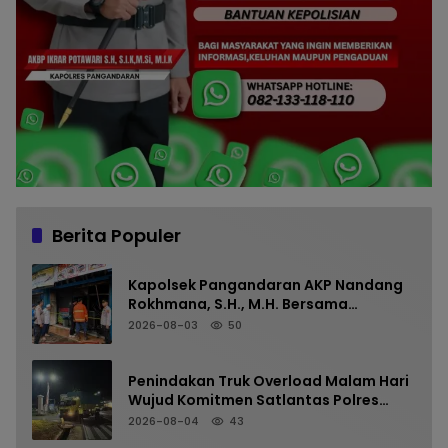
Berita Populer
Kapolsek Pangandaran AKP Nandang
Rokhmana, S.H., M.H. Bersama
Anggota Cek TKP Kebakaran Ruko
2026-08-03
50
Penindakan Truk Overload Malam Hari
Wujud Komitmen Satlantas Polres
Pangandaran Menjaga Keselamatan
2026-08-04
43