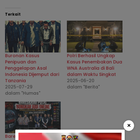
Terkait
Buronan Kasus
Polri Berhasil Ungkap
Penipuan dan
Kasus Penembakan Dua
Penggelapan Asal
WNA Australia di Bali
Indonesia Dijemput dari
dalam Waktu Singkat
Tanzania
2025-06-20
2025-07-29
dalam "Berita"
dalam "Humas"
×
Bareskrim Polri Bongkar