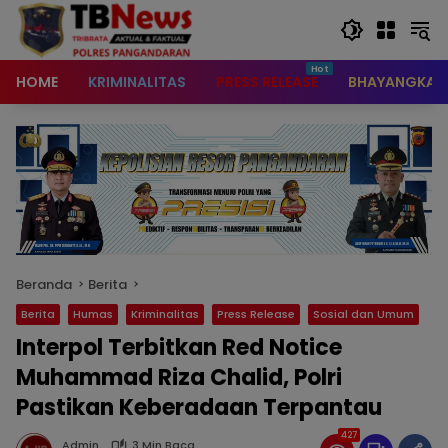
content
HOME
KRIMINALITAS
PRESS RELEASE
BHAYANGKAR
Beranda
Berita
Berita
Humas
Kriminalitas
Press Release
Sosial dan Umum
Interpol Terbitkan Red Notice
Muhammad Riza Chalid, Polri
Pastikan Keberadaan Terpantau
427
Admin
3 Min Baca