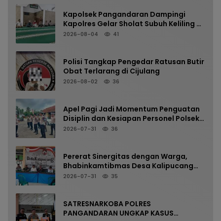
Kapolsek Pangandaran Dampingi
Kapolres Gelar Sholat Subuh Keliling di
Masjid Jami Al-Furqon, Pererat
2026-08-04
41
Silaturahmi dan Jaga Kamtibmas
Polisi Tangkap Pengedar Ratusan Butir
Obat Terlarang di Cijulang
2026-08-02
36
Apel Pagi Jadi Momentum Penguatan
Disiplin dan Kesiapan Personel Polsek
Kalipucang
2026-07-31
36
Pererat Sinergitas dengan Warga,
Bhabinkamtibmas Desa Kalipucang
Ikuti Rangkaian Milangkala Desa ke-
2026-07-31
35
198
SATRESNARKOBA POLRES
PANGANDARAN UNGKAP KASUS