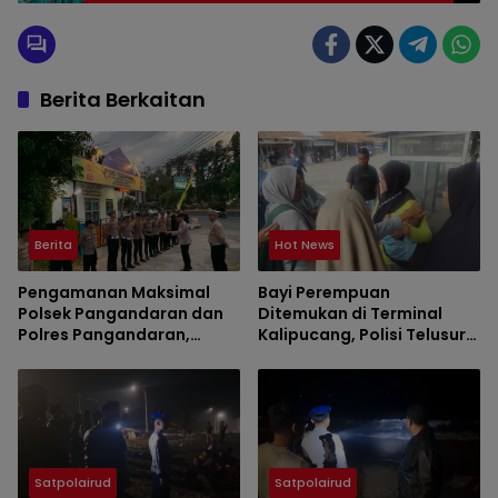
Program Makan Bergizi Gratis
Berita Berkaitan
Berita
Hot News
Pengamanan Maksimal
Bayi Perempuan
Polsek Pangandaran dan
Ditemukan di Terminal
Polres Pangandaran,
Kalipucang, Polisi Telusuri
Nobar Final Piala Presiden
Keberadaan Orang Tua
Berlangsung Aman
Satpolairud
Satpolairud