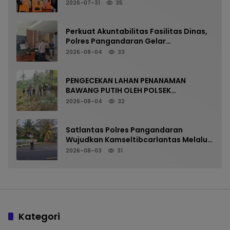
NARKOTIKA MELALUI PRESS RELEASE
2026-07-31
35
Perkuat Akuntabilitas Fasilitas Dinas,
Polres Pangandaran Gelar
Pemeriksaan Senpi Berkala
2026-08-04
33
PENGECEKAN LAHAN PENANAMAN
BAWANG PUTIH OLEH POLSEK
LANGKAPLANCAR DUKUNG PROGRAM
2026-08-04
32
KETAHANAN PANGAN
Satlantas Polres Pangandaran
Wujudkan Kamseltibcarlantas Melalui
Pelayanan Arus Pagi
2026-08-03
31
Kategori