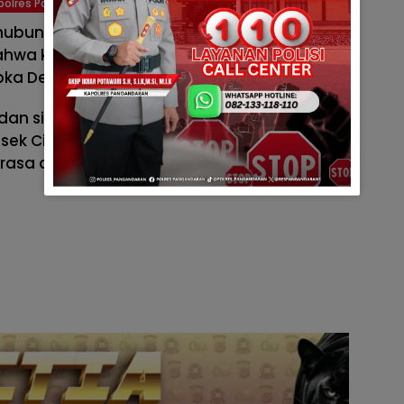
polres Pangandaran
hubungan yang harmonis dengan
hwa kamtibmas di wilayah hukum Polsek
ipka Dede Firman.
 silaturahmi ini, diharapkan kondusifitas
sek Cimerak dapat terjaga dengan baik,
erasa aman dan nyaman dalam melakukan