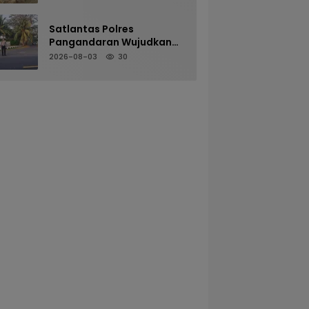
LANGKAPLANCAR DUKUNG
PROGRAM KETAHANAN
PANGAN
Satlantas Polres
Pangandaran Wujudkan
Kamseltibcarlantas
2026-08-03
30
Melalui Pelayanan Arus
Pagi