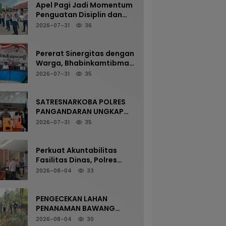
Apel Pagi Jadi Momentum
Penguatan Disiplin dan
Kesiapan Personel Polsek
2026-07-31
36
Kalipucang
Pererat Sinergitas dengan
Warga, Bhabinkamtibmas
Desa Kalipucang Ikuti
2026-07-31
35
Rangkaian Milangkala
Desa ke-198
SATRESNARKOBA POLRES
PANGANDARAN UNGKAP
KASUS NARKOTIKA MELALUI
2026-07-31
35
PRESS RELEASE
Perkuat Akuntabilitas
Fasilitas Dinas, Polres
Pangandaran Gelar
2026-08-04
33
Pemeriksaan Senpi
Berkala
PENGECEKAN LAHAN
PENANAMAN BAWANG
PUTIH OLEH POLSEK
2026-08-04
30