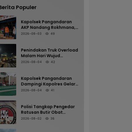
Berita Populer
Kapolsek Pangandaran
AKP Nandang Rokhmana,
S.H., M.H. Bersama
2026-08-03
49
Anggota Cek TKP
Kebakaran Ruko
Penindakan Truk Overload
Malam Hari Wujud
Komitmen Satlantas
2026-08-04
42
Polres Pangandaran
Menjaga Keselamatan
Kapolsek Pangandaran
Dampingi Kapolres Gelar
Sholat Subuh Keliling di
2026-08-04
41
Masjid Jami Al-Furqon,
Pererat Silaturahmi dan
Jaga Kamtibmas
Polisi Tangkap Pengedar
Ratusan Butir Obat
Terlarang di Cijulang
2026-08-02
36