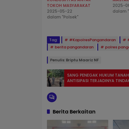
TOKOH MASYARAKAT
2025-0
2025-05-22
dalam "
dalam "Polsek"
Tag:
#KapolresPangandaran
berita pangandaran
polres pan
Penulis: Briptu Maariz NF
SANG PENEGAK HUKUM TANAH
ANTISIPASI TERJADINYA TINDA
Berita Berkaitan