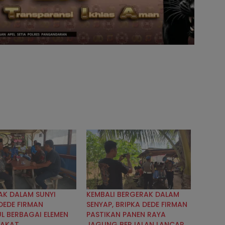
AK DALAM SUNYI
KEMBALI BERGERAK DALAM
DEDE FIRMAN
SENYAP, BRIPKA DEDE FIRMAN
L BERBAGAI ELEMEN
PASTIKAN PANEN RAYA
RAKAT
JAGUNG BERJALAN LANCAR