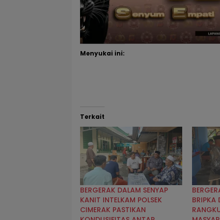
Menyukai ini:
Terkait
BERGERAK DALAM SENYAP
BERGER
KANIT INTELKAM POLSEK
BRIPKA 
CIMERAK PASTIKAN
RANGKU
KONDUSIFITAS ANTAR
MASYA