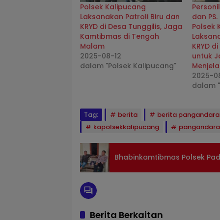
Polsek Kalipucang
Personi
Laksanakan Patroli Biru dan
dan PS.
KRYD di Desa Tunggilis, Jaga
Polsek 
Kamtibmas di Tengah
Laksana
Malam
KRYD di
2025-08-12
untuk 
dalam "Polsek Kalipucang"
Menjel
2025-0
dalam "
Tag:
berita
berita pangandara
kapolsekkalipucang
pangandara
Bhabinkamtibmas Polsek Pa
Berita Berkaitan