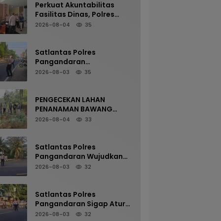
Perkuat Akuntabilitas
Fasilitas Dinas, Polres
Pangandaran Gelar
2026-08-04
35
Pemeriksaan Senpi
Berkala
Satlantas Polres
Pangandaran
Maksimalkan Pelayanan
2026-08-03
35
Pagi Demi Kelancaran Arus
Kendaraan
PENGECEKAN LAHAN
PENANAMAN BAWANG
PUTIH OLEH POLSEK
2026-08-04
33
LANGKAPLANCAR DUKUNG
PROGRAM KETAHANAN
PANGAN
Satlantas Polres
Pangandaran Wujudkan
Kamseltibcarlantas
2026-08-03
32
Melalui Pelayanan Arus
Pagi
Satlantas Polres
Pangandaran Sigap Atur
Arus Kendaraan Demi
2026-08-03
32