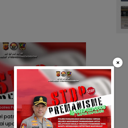
×
polres Pangandaran
atroli menyisir sejumlah titik di wilayah
i upaya pencegahan tindak kriminalitas C3,