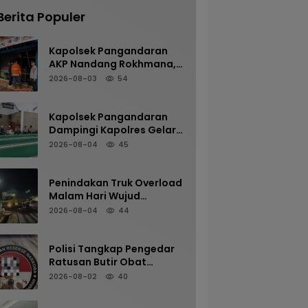
Berita Populer
Kapolsek Pangandaran
AKP Nandang Rokhmana,
S.H., M.H. Bersama
2026-08-03
54
Anggota Cek TKP
Kebakaran Ruko
Kapolsek Pangandaran
Dampingi Kapolres Gelar
Sholat Subuh Keliling di
2026-08-04
45
Masjid Jami Al-Furqon,
Pererat Silaturahmi dan
Jaga Kamtibmas
Penindakan Truk Overload
Malam Hari Wujud
Komitmen Satlantas
2026-08-04
44
Polres Pangandaran
Menjaga Keselamatan
Polisi Tangkap Pengedar
Ratusan Butir Obat
Terlarang di Cijulang
2026-08-02
40