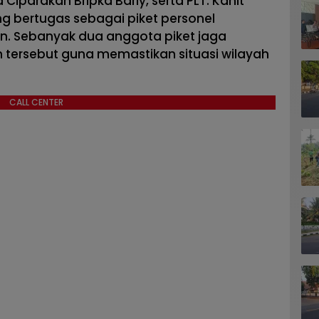
iparakan Bripka Barly, serta PLT. Kanit
ng bertugas sebagai piket personel
. Sebanyak dua anggota piket jaga
m tersebut guna memastikan situasi wilayah
CALL CENTER