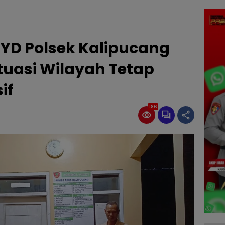
KRYD Polsek Kalipucang
Situasi Wilayah Tetap
if
186