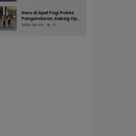
Kenyamanan Pengguna
Jalan
Haru di Apel Pagi Polres
Pangandaran, Kabag Ops
Pamit Jelang Purna Tugas
2026-08-04
31