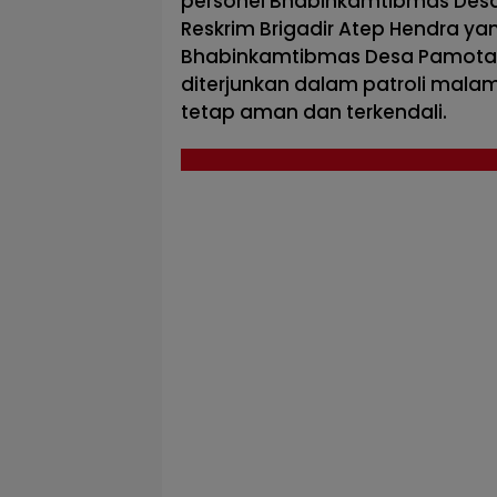
personel Bhabinkamtibmas Desa C
Reskrim Brigadir Atep Hendra ya
Bhabinkamtibmas Desa Pamotan
diterjunkan dalam patroli mala
tetap aman dan terkendali.