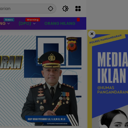
UNG
(DPO)
ORANG HILANG
×