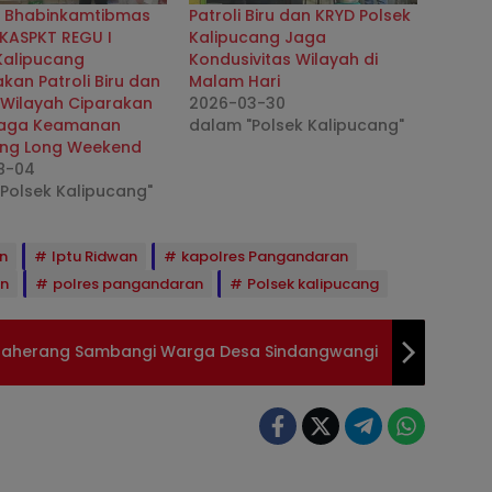
l Bhabinkamtibmas
Patroli Biru dan KRYD Polsek
 KASPKT REGU I
Kalipucang Jaga
Kalipucang
Kondusivitas Wilayah di
kan Patroli Biru dan
Malam Hari
 Wilayah Ciparakan
2026-03-30
Jaga Keamanan
dalam "Polsek Kalipucang"
ang Long Weekend
8-04
Polsek Kalipucang"
n
Iptu Ridwan
kapolres Pangandaran
n
polres pangandaran
Polsek kalipucang
daherang Sambangi Warga Desa Sindangwangi