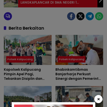
LANGKAPLANCAR DI SMA NEGERI 1
LANGKAPLANCAR
Berita Berkaitan
Polsek Kalipucang
Polsek Kalipucang
Kapolsek Kalipucang
Bhabinkamtibmas
Pimpin Apel Pagi,
Banjarharja Perkuat
Tekankan Disiplin dan
Sinergi dengan Pemerintah
Optimalisasi Kinerja
Desa, Wujudkan
Personel
Kamtibmas Kondusif
×