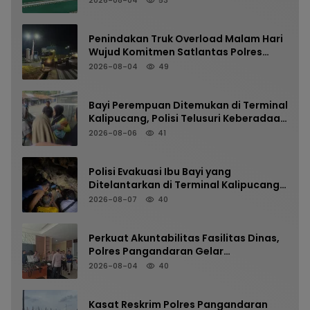
2026-08-04
53
Silaturahmi dan Jaga Kamtibmas
Penindakan Truk Overload Malam Hari
Wujud Komitmen Satlantas Polres
Pangandaran Menjaga Keselamatan
2026-08-04
49
Bayi Perempuan Ditemukan di Terminal
Kalipucang, Polisi Telusuri Keberadaan
Orang Tua
2026-08-06
41
Polisi Evakuasi Ibu Bayi yang
Ditelantarkan di Terminal Kalipucang
dari Dalam Goa
2026-08-07
40
Perkuat Akuntabilitas Fasilitas Dinas,
Polres Pangandaran Gelar
Pemeriksaan Senpi Berkala
2026-08-04
40
Kasat Reskrim Polres Pangandaran