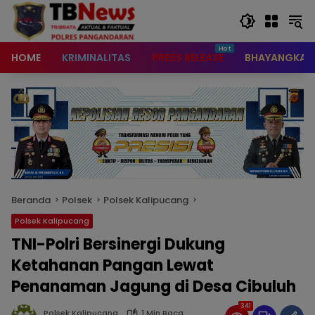
content
HOME
KRIMINALITAS
PRESS RELEASE
BHAYANGKAR
Beranda
Polsek
Polsek Kalipucang
Polsek Kalipucang
TNI-Polri Bersinergi Dukung
Ketahanan Pangan Lewat
Penanaman Jagung di Desa Cibuluh
341
Polsek Kalipucang
1 Min Baca