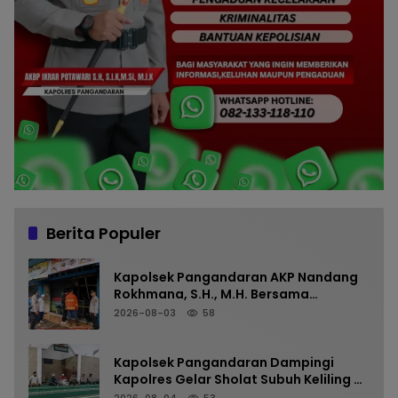
Berita Populer
Kapolsek Pangandaran AKP Nandang
Rokhmana, S.H., M.H. Bersama
Anggota Cek TKP Kebakaran Ruko
2026-08-03
58
Kapolsek Pangandaran Dampingi
Kapolres Gelar Sholat Subuh Keliling di
Masjid Jami Al-Furqon, Pererat