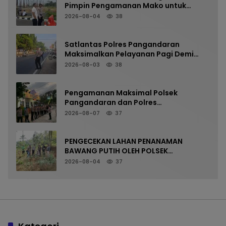
Pimpin Pengamanan Mako untuk
Perkuat Kesiapsiagaan Personel
2026-08-04
38
Satlantas Polres Pangandaran
Maksimalkan Pelayanan Pagi Demi
Kelancaran Arus Kendaraan
2026-08-03
38
Pengamanan Maksimal Polsek
Pangandaran dan Polres
Pangandaran, Nobar Final Piala
2026-08-07
37
Presiden Berlangsung Aman
PENGECEKAN LAHAN PENANAMAN
BAWANG PUTIH OLEH POLSEK
LANGKAPLANCAR DUKUNG PROGRAM
2026-08-04
37
KETAHANAN PANGAN