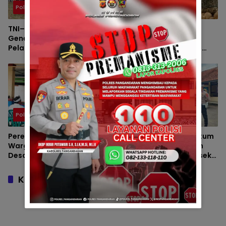
Polsek Kalipucang
Polsek Kalipucang
TNI–Polri Hadir Membina
Sinergitas TNI–Polri
Generasi Muda Melalui
Semakin Solid,
Pelatihan Pasukan
Bhabinkamtibmas dan
Pengibar Bendera Merah
Babinsa Sambangi Warga
Putih
Desa Emplak
Polsek Kalipucang
Polsek Kalipucang
Pererat Sinergitas dengan
Apel Pagi Jadi Momentum
Warga, Bhabinkamtibmas
Penguatan Disiplin dan
Desa Kalipucang Ikuti
Kesiapan Personel Polsek
Rangkaian Milangkala
Kalipucang
Desa ke-198
Komentar