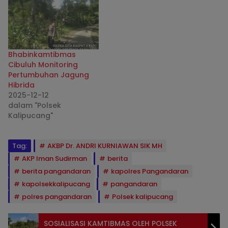
Bhabinkamtibmas
Cibuluh Monitoring
Pertumbuhan Jagung
Hibrida
2025-12-12
dalam "Polsek
Kalipucang"
Tag:
AKBP Dr. ANDRI KURNIAWAN SIK MH
AKP Iman Sudirman
berita
berita pangandaran
kapolres Pangandaran
kapolsekkalipucang
pangandaran
polres pangandaran
Polsek kalipucang
SOSIALISASI KAMTIBMAS OLEH POLSEK