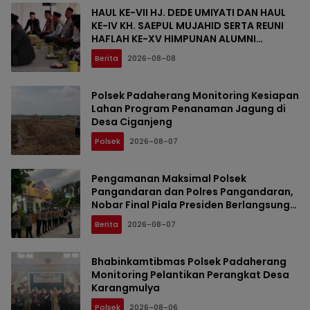
HAUL KE-VII HJ. DEDE UMIYATI DAN HAUL
KE-IV KH. SAEPUL MUJAHID SERTA REUNI
HAFLAH KE-XV HIMPUNAN ALUMNI
DIGELAR DI PONDOK PESANTREN AL-FALAH
Berita
2026-08-08
SANUSSIYAH
Polsek Padaherang Monitoring Kesiapan
Lahan Program Penanaman Jagung di
Desa Ciganjeng
Polsek
2026-08-07
Pengamanan Maksimal Polsek
Pangandaran dan Polres Pangandaran,
Nobar Final Piala Presiden Berlangsung
Aman
Berita
2026-08-07
Bhabinkamtibmas Polsek Padaherang
Monitoring Pelantikan Perangkat Desa
Karangmulya
Polsek
2026-08-06