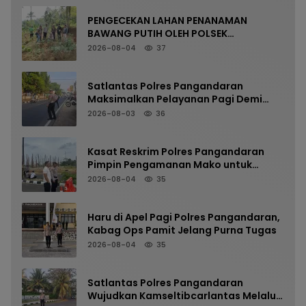
PENGECEKAN LAHAN PENANAMAN
BAWANG PUTIH OLEH POLSEK
LANGKAPLANCAR DUKUNG PROGRAM
2026-08-04
37
KETAHANAN PANGAN
Satlantas Polres Pangandaran
Maksimalkan Pelayanan Pagi Demi
Kelancaran Arus Kendaraan
2026-08-03
36
Kasat Reskrim Polres Pangandaran
Pimpin Pengamanan Mako untuk
Perkuat Kesiapsiagaan Personel
2026-08-04
35
Haru di Apel Pagi Polres Pangandaran,
Kabag Ops Pamit Jelang Purna Tugas
2026-08-04
35
Satlantas Polres Pangandaran
Wujudkan Kamseltibcarlantas Melalui