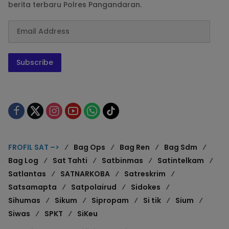
berita terbaru Polres Pangandaran.
Subscribe
FROFIL SAT –>
Bag Ops
Bag Ren
Bag Sdm
Bag Log
Sat Tahti
Satbinmas
Satintelkam
Satlantas
SATNARKOBA
Satreskrim
Satsamapta
Satpolairud
Sidokes
Sihumas
Sikum
Sipropam
Si tik
Sium
Siwas
SPKT
SiKeu