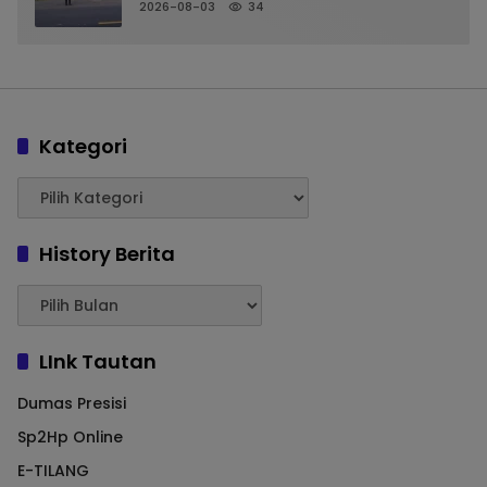
Pelayanan Arus Pagi
2026-08-03
34
Kategori
History Berita
LInk Tautan
Dumas Presisi
Sp2Hp Online
E-TILANG