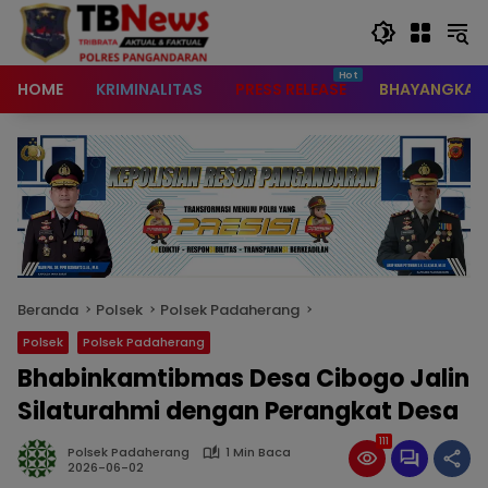
content
HOME
KRIMINALITAS
PRESS RELEASE
BHAYANGKAR
Beranda
Polsek
Polsek Padaherang
Polsek
Polsek Padaherang
Bhabinkamtibmas Desa Cibogo Jalin
Silaturahmi dengan Perangkat Desa
111
Polsek Padaherang
1 Min Baca
2026-06-02