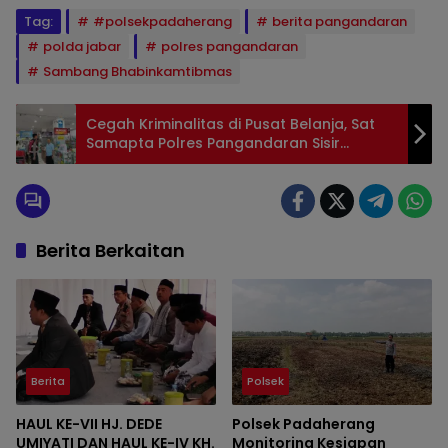
Tag:
#polsekpadaherang
berita pangandaran
polda jabar
polres pangandaran
Sambang Bhabinkamtibmas
Cegah Kriminalitas di Pusat Belanja, Sat
Samapta Polres Pangandaran Sisir
Tempat Keramaian
Berita Berkaitan
Berita
Polsek
HAUL KE-VII HJ. DEDE
Polsek Padaherang
UMIYATI DAN HAUL KE-IV KH.
Monitoring Kesiapan