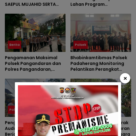
SAEPUL MUJAHID SERTA
Lahan Program
REUNI HAFLAH KE-XV
Penanaman Jagung di
HIMPUNAN ALUMNI DIGELAR
Desa Ciganjeng
DI PONDOK PESANTREN AL-
FALAH SANUSSIYAH
Berita
Polsek
Pengamanan Maksimal
Bhabinkamtibmas Polsek
Polsek Pangandaran dan
Padaherang Monitoring
Polres Pangandaran,
Pelantikan Perangkat
Nobar Final Piala Presiden
Desa Karangmulya
×
Berlangsung Aman
Polsek
Polsek
Pengawalan Massa
Polsek Padaherang Gerak
Audiensi ke BBWS Citanduy
Cepat Tangani Kebakaran
Berjalan Aman, Polsek
Hutan di Desa Sukanagara