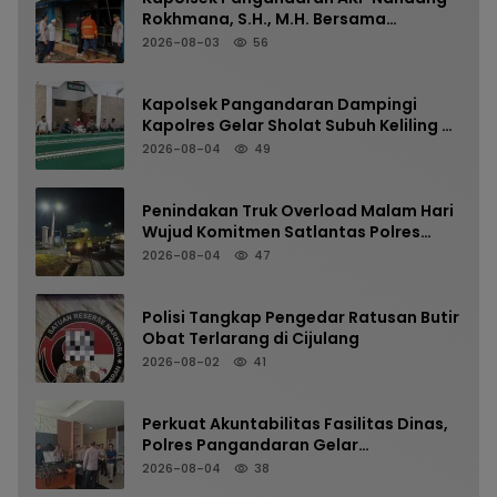
Rokhmana, S.H., M.H. Bersama
Anggota Cek TKP Kebakaran Ruko
2026-08-03
56
Kapolsek Pangandaran Dampingi
Kapolres Gelar Sholat Subuh Keliling di
Masjid Jami Al-Furqon, Pererat
2026-08-04
49
Silaturahmi dan Jaga Kamtibmas
Penindakan Truk Overload Malam Hari
Wujud Komitmen Satlantas Polres
Pangandaran Menjaga Keselamatan
2026-08-04
47
Polisi Tangkap Pengedar Ratusan Butir
Obat Terlarang di Cijulang
2026-08-02
41
Perkuat Akuntabilitas Fasilitas Dinas,
Polres Pangandaran Gelar
Pemeriksaan Senpi Berkala
2026-08-04
38