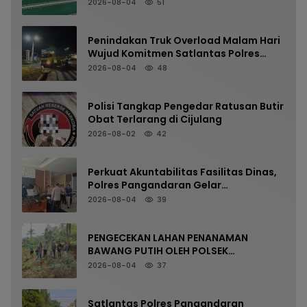
Masjid Jami Al-Furqon, Pererat
2026-08-04
51
Silaturahmi dan Jaga Kamtibmas
Penindakan Truk Overload Malam Hari
Wujud Komitmen Satlantas Polres
Pangandaran Menjaga Keselamatan
2026-08-04
48
Polisi Tangkap Pengedar Ratusan Butir
Obat Terlarang di Cijulang
2026-08-02
42
Perkuat Akuntabilitas Fasilitas Dinas,
Polres Pangandaran Gelar
Pemeriksaan Senpi Berkala
2026-08-04
39
PENGECEKAN LAHAN PENANAMAN
BAWANG PUTIH OLEH POLSEK
LANGKAPLANCAR DUKUNG PROGRAM
2026-08-04
37
KETAHANAN PANGAN
Satlantas Polres Pangandaran