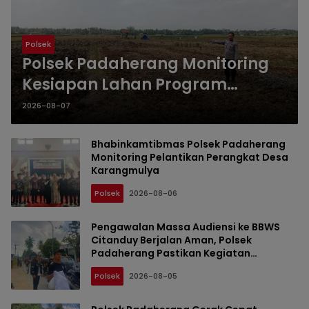
Polsek
Polsek Padaherang Monitoring
Kesiapan Lahan Program
Penanaman Jagung di Desa
2026-08-07
Ciganjeng
Bhabinkamtibmas Polsek Padaherang
Monitoring Pelantikan Perangkat Desa
Karangmulya
Polsek
2026-08-06
Pengawalan Massa Audiensi ke BBWS
Citanduy Berjalan Aman, Polsek
Padaherang Pastikan Kegiatan
Berlangsung Kondusif
Polsek
2026-08-05