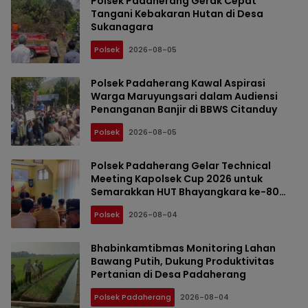
Polsek Padaherang Gerak Cepat
Tangani Kebakaran Hutan di Desa
Sukanagara
Polsek
2026-08-05
Polsek Padaherang Kawal Aspirasi
Warga Maruyungsari dalam Audiensi
Penanganan Banjir di BBWS Citanduy
Polsek
2026-08-05
Polsek Padaherang Gelar Technical
Meeting Kapolsek Cup 2026 untuk
Semarakkan HUT Bhayangkara ke-80
dan HUT Kemerdekaan RI ke-81
Polsek
2026-08-04
Bhabinkamtibmas Monitoring Lahan
Bawang Putih, Dukung Produktivitas
Pertanian di Desa Padaherang
Polsek Padaherang
2026-08-04