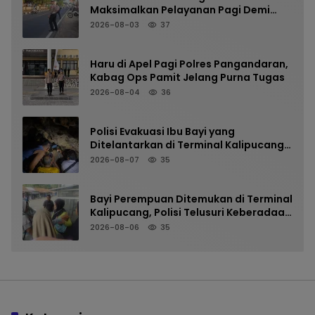
Maksimalkan Pelayanan Pagi Demi
Kelancaran Arus Kendaraan
2026-08-03
37
Haru di Apel Pagi Polres Pangandaran,
Kabag Ops Pamit Jelang Purna Tugas
2026-08-04
36
Polisi Evakuasi Ibu Bayi yang
Ditelantarkan di Terminal Kalipucang
dari Dalam Goa
2026-08-07
35
Bayi Perempuan Ditemukan di Terminal
Kalipucang, Polisi Telusuri Keberadaan
Orang Tua
2026-08-06
35