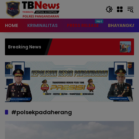
content
HOME
KRIMINALITAS
PRESS RELEASE
BHAYANGKAR
Lumba-Lumba T
Breaking News
Timur Pangand
#polsekpadaherang