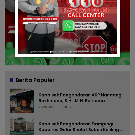
Berita Populer
Kapolsek Pangandaran AKP Nandang
Rokhmana, S.H., M.H. Bersama
Anggota Cek TKP Kebakaran Ruko
2026-08-03
57
Kapolsek Pangandaran Dampingi
Kapolres Gelar Sholat Subuh Keliling di