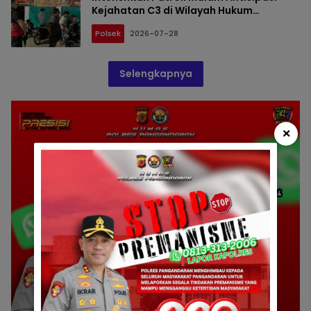
Kejahatan C3 di Wilayah Hukum
Padaherang dan Mangunjaya
Polsek
2026-07-28
Selengkapnya
×