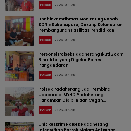
Polsek
2026-07-29
Bhabinkamtibmas Monitoring Rehab
SDN 5 Sukanagara, Dukung Kelancaran
Pembangunan Fasilitas Pendidikan
Polsek
2026-07-29
Personel Polsek Padaherang Ikuti Zoom
Binrohtal yang Digelar Polres
Pangandaran
Polsek
2026-07-29
Polsek Padaherang Jadi Pembina
Upacara di SDN 2 Padaherang,
Tanamkan Disiplin dan Cegah
Perundungan Sejak Dini
Polsek
2026-07-28
Unit Reskrim Polsek Padaherang
Intensifkan Patroli Malam Antisipasi