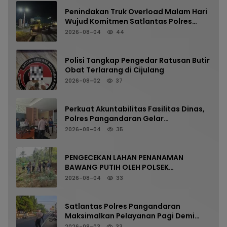
Penindakan Truk Overload Malam Hari
Wujud Komitmen Satlantas Polres
Pangandaran Menjaga Keselamatan
2026-08-04
44
Polisi Tangkap Pengedar Ratusan Butir
Obat Terlarang di Cijulang
2026-08-02
37
Perkuat Akuntabilitas Fasilitas Dinas,
Polres Pangandaran Gelar
Pemeriksaan Senpi Berkala
2026-08-04
35
PENGECEKAN LAHAN PENANAMAN
BAWANG PUTIH OLEH POLSEK
LANGKAPLANCAR DUKUNG PROGRAM
2026-08-04
33
KETAHANAN PANGAN
Satlantas Polres Pangandaran
Maksimalkan Pelayanan Pagi Demi
Kelancaran Arus Kendaraan
2026-08-03
33