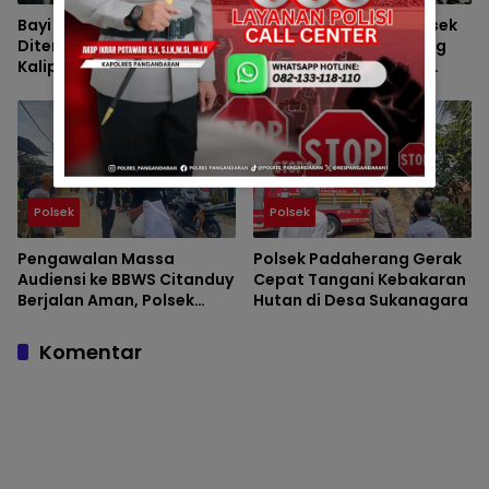
Bayi Perempuan
Bhabinkamtibmas Polsek
Ditemukan di Terminal
Padaherang Monitoring
Kalipucang, Polisi Telusuri
Pelantikan Perangkat
Keberadaan Orang Tua
Desa Karangmulya
Polsek
Polsek
Pengawalan Massa
Polsek Padaherang Gerak
Audiensi ke BBWS Citanduy
Cepat Tangani Kebakaran
Berjalan Aman, Polsek
Hutan di Desa Sukanagara
Padaherang Pastikan
Kegiatan Berlangsung
Komentar
Kondusif