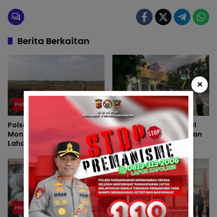
Berita Berkaitan
×
Polsek
Berita
Polsek Padaherang
Pengamanan Maksimal
Monitoring Kesiapan
Polsek Pangandaran dan
Lahan Program
Polres Pangandaran,
Penanaman Jagung di
Nobar Final Piala Presiden
Desa Ciganjeng
Berlangsung Aman
Hot News
Polsek