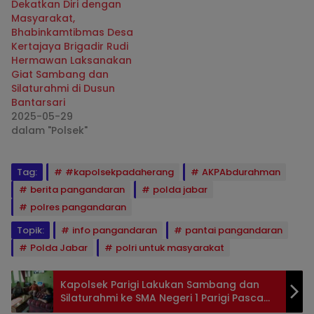
Dekatkan Diri dengan
Masyarakat,
Bhabinkamtibmas Desa
Kertajaya Brigadir Rudi
Hermawan Laksanakan
Giat Sambang dan
Silaturahmi di Dusun
Bantarsari
2025-05-29
dalam "Polsek"
Tag:
#kapolsekpadaherang
AKPAbdurahman
berita pangandaran
polda jabar
polres pangandaran
Topik:
info pangandaran
pantai pangandaran
Polda Jabar
polri untuk masyarakat
Kapolsek Parigi Lakukan Sambang dan
Silaturahmi ke SMA Negeri 1 Parigi Pasca
Pengumuman Kelulusan Siswa