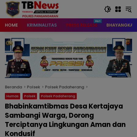
content
HOME
KRIMINALITAS
PRESS RELEASE
BHAYANGKAR
Beranda
Polsek
Polsek Padaherang
Humas
Polsek
Polsek Padaherang
Bhabinkamtibmas Desa Kertajaya
Sambangi Warga, Dorong
Terciptanya Lingkungan Aman dan
Kondusif