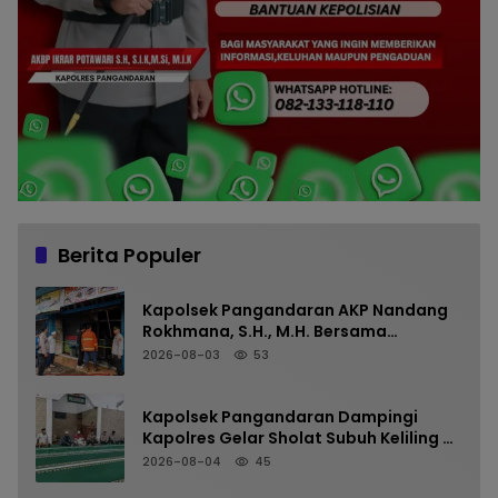
Berita Populer
Kapolsek Pangandaran AKP Nandang
Rokhmana, S.H., M.H. Bersama
Anggota Cek TKP Kebakaran Ruko
2026-08-03
53
Kapolsek Pangandaran Dampingi
Kapolres Gelar Sholat Subuh Keliling di
Masjid Jami Al-Furqon, Pererat
2026-08-04
45
Silaturahmi dan Jaga Kamtibmas