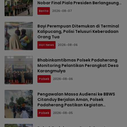
Nobar Final Piala Presiden Berlangsung
Aman
Berita
2026-08-07
Bayi Perempuan Ditemukan di Terminal
Kalipucang, Polisi Telusuri Keberadaan
Orang Tua
Hot News
2026-08-06
Bhabinkamtibmas Polsek Padaherang
Monitoring Pelantikan Perangkat Desa
Karangmulya
Polsek
2026-08-06
Pengawalan Massa Audiensi ke BBWS
Citanduy Berjalan Aman, Polsek
Padaherang Pastikan Kegiatan
Berlangsung Kondusif
Polsek
2026-08-05