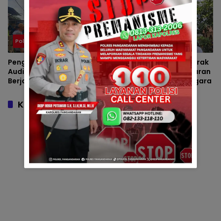
Polsek
Polsek
Pengawalan Massa
Polsek Padaherang Gerak
Audiensi ke BBWS Citanduy
Cepat Tangani Kebakaran
Berjalan Aman, Polsek
Hutan di Desa Sukanagara
Padaherang Pastikan
Kegiatan Berlangsung
Komentar
Kondusif