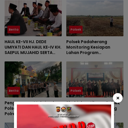
Berita
Polsek
HAUL KE-VII HJ. DEDE
Polsek Padaherang
UMIYATI DAN HAUL KE-IV KH.
Monitoring Kesiapan
SAEPUL MUJAHID SERTA
Lahan Program
REUNI HAFLAH KE-XV
Penanaman Jagung di
HIMPUNAN ALUMNI DIGELAR
Desa Ciganjeng
DI PONDOK PESANTREN AL-
FALAH SANUSSIYAH
Berita
Polsek
×
Pengamanan Maksimal
Bhabinkamtibmas Polsek
Polsek Pangandaran dan
Padaherang Monitoring
Polres Pangandaran,
Pelantikan Perangkat
Nobar Final Piala Presiden
Desa Karangmulya
Berlangsung Aman