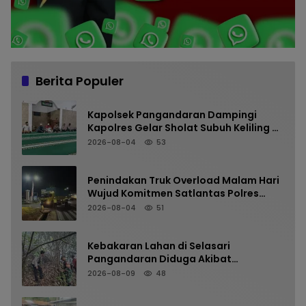
Berita Populer
Kapolsek Pangandaran Dampingi
Kapolres Gelar Sholat Subuh Keliling di
Masjid Jami Al-Furqon, Pererat
2026-08-04
53
Silaturahmi dan Jaga Kamtibmas
Penindakan Truk Overload Malam Hari
Wujud Komitmen Satlantas Polres
Pangandaran Menjaga Keselamatan
2026-08-04
51
Kebakaran Lahan di Selasari
Pangandaran Diduga Akibat
Pembakaran Sampah
2026-08-09
48