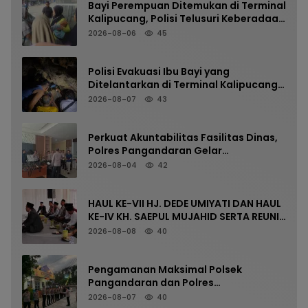
Bayi Perempuan Ditemukan di Terminal
Kalipucang, Polisi Telusuri Keberadaan
Orang Tua
2026-08-06
45
Polisi Evakuasi Ibu Bayi yang
Ditelantarkan di Terminal Kalipucang
dari Dalam Goa
2026-08-07
43
Perkuat Akuntabilitas Fasilitas Dinas,
Polres Pangandaran Gelar
Pemeriksaan Senpi Berkala
2026-08-04
42
HAUL KE-VII HJ. DEDE UMIYATI DAN HAUL
KE-IV KH. SAEPUL MUJAHID SERTA REUNI
HAFLAH KE-XV HIMPUNAN ALUMNI
2026-08-08
40
DIGELAR DI PONDOK PESANTREN AL-
FALAH SANUSSIYAH
Pengamanan Maksimal Polsek
Pangandaran dan Polres
Pangandaran, Nobar Final Piala
2026-08-07
40