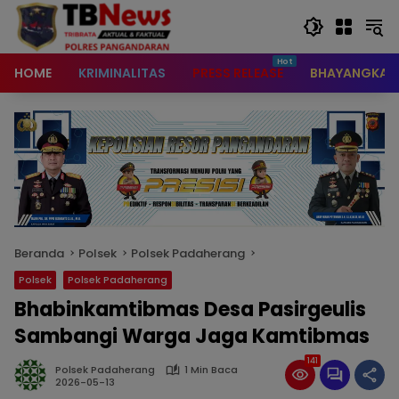
content
HOME
KRIMINALITAS
PRESS RELEASE
BHAYANGKAR
Beranda
Polsek
Polsek Padaherang
Polsek
Polsek Padaherang
Bhabinkamtibmas Desa Pasirgeulis
Sambangi Warga Jaga Kamtibmas
141
Polsek Padaherang
1 Min Baca
2026-05-13