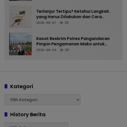
Presiden Berlangsung Aman
Terlanjur Tertipu? Ketahui Langkah
yang Harus Dilakukan dan Cara
Mencegah Kejadian Terulang
2026-08-07
39
Kasat Reskrim Polres Pangandaran
Pimpin Pengamanan Mako untuk
Perkuat Kesiapsiagaan Personel
2026-08-04
38
Kategori
History Berita