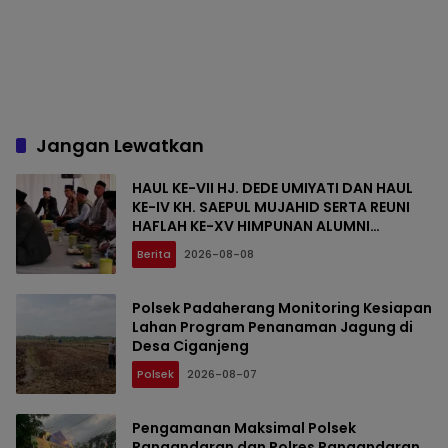
Jangan Lewatkan
HAUL KE-VII HJ. DEDE UMIYATI DAN HAUL
KE-IV KH. SAEPUL MUJAHID SERTA REUNI
HAFLAH KE-XV HIMPUNAN ALUMNI
DIGELAR DI PONDOK PESANTREN AL-FALAH
Berita
2026-08-08
SANUSSIYAH
Polsek Padaherang Monitoring Kesiapan
Lahan Program Penanaman Jagung di
Desa Ciganjeng
Polsek
2026-08-07
Pengamanan Maksimal Polsek
Pangandaran dan Polres Pangandaran,