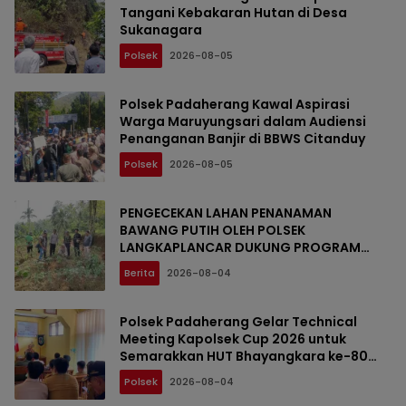
Tangani Kebakaran Hutan di Desa
Sukanagara
Polsek
2026-08-05
Polsek Padaherang Kawal Aspirasi
Warga Maruyungsari dalam Audiensi
Penanganan Banjir di BBWS Citanduy
Polsek
2026-08-05
PENGECEKAN LAHAN PENANAMAN
BAWANG PUTIH OLEH POLSEK
LANGKAPLANCAR DUKUNG PROGRAM
KETAHANAN PANGAN
Berita
2026-08-04
Polsek Padaherang Gelar Technical
Meeting Kapolsek Cup 2026 untuk
Semarakkan HUT Bhayangkara ke-80
dan HUT Kemerdekaan RI ke-81
Polsek
2026-08-04