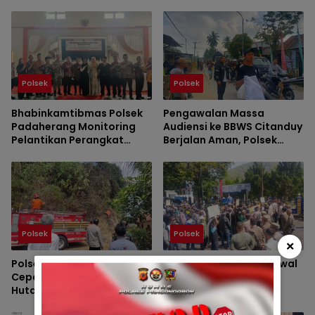
Polsek
Polsek
Bhabinkamtibmas Polsek
Pengawalan Massa
Padaherang Monitoring
Audiensi ke BBWS Citanduy
Pelantikan Perangkat
Berjalan Aman, Polsek
Desa Karangmulya
Padaherang Pastikan
Kegiatan Berlangsung
Kondusif
Polsek
Polsek
×
Polsek Padaherang Gerak
Polsek Padaherang Kawal
Cepat Tangani Kebakaran
Aspirasi Warga
Hutan di Desa Sukanagara
Maruyungsari dalam
Audiensi Penanganan