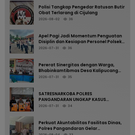
Polisi Tangkap Pengedar Ratusan Butir
Obat Terlarang di Cijulang
2026-08-02
36
Apel Pagi Jadi Momentum Penguatan
Disiplin dan Kesiapan Personel Polsek
Kalipucang
2026-07-31
36
Pererat Sinergitas dengan Warga,
Bhabinkamtibmas Desa Kalipucang
Ikuti Rangkaian Milangkala Desa ke-
2026-07-31
35
198
SATRESNARKOBA POLRES
PANGANDARAN UNGKAP KASUS
NARKOTIKA MELALUI PRESS RELEASE
2026-07-31
34
Perkuat Akuntabilitas Fasilitas Dinas,
Polres Pangandaran Gelar
Pemeriksaan Senpi Berkala
2026-08-04
33