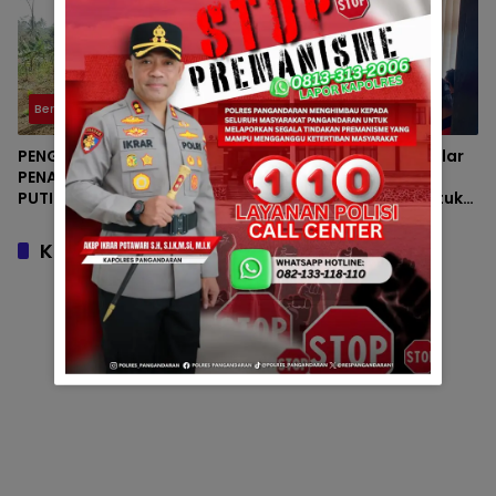
Banjir di BBWS Citanduy
Berita
Polsek
PENGECEKAN LAHAN
Polsek Padaherang Gelar
PENANAMAN BAWANG
Technical Meeting
PUTIH OLEH POLSEK
Kapolsek Cup 2026 untuk
LANGKAPLANCAR DUKUNG
Semarakkan HUT
PROGRAM KETAHANAN
Bhayangkara ke-80 dan
Komentar
PANGAN
HUT Kemerdekaan RI ke-81