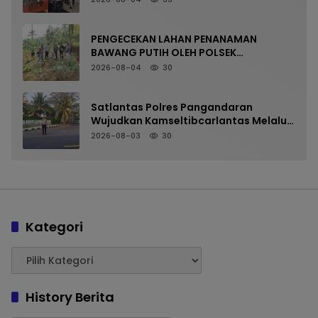
PENGECEKAN LAHAN PENANAMAN
BAWANG PUTIH OLEH POLSEK
LANGKAPLANCAR DUKUNG PROGRAM
2026-08-04
30
KETAHANAN PANGAN
Satlantas Polres Pangandaran
Wujudkan Kamseltibcarlantas Melalui
Pelayanan Arus Pagi
2026-08-03
30
Kategori
History Berita