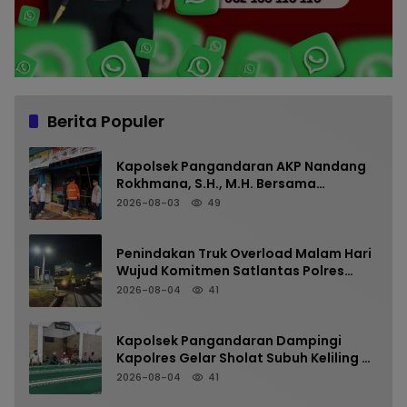
Berita Populer
Kapolsek Pangandaran AKP Nandang
Rokhmana, S.H., M.H. Bersama
Anggota Cek TKP Kebakaran Ruko
2026-08-03
49
Penindakan Truk Overload Malam Hari
Wujud Komitmen Satlantas Polres
Pangandaran Menjaga Keselamatan
2026-08-04
41
Kapolsek Pangandaran Dampingi
Kapolres Gelar Sholat Subuh Keliling di
Masjid Jami Al-Furqon, Pererat
2026-08-04
41
Silaturahmi dan Jaga Kamtibmas