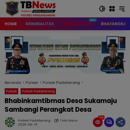
content
HOME
KRIMINALITAS
PRESS RELEASE
BHAYANGKAR
Beranda
Polsek
Polsek Padaherang
Polsek
Polsek Padaherang
Bhabinkamtibmas Desa Sukamaju
Sambangi Perangkat Desa
164
Polsek Padaherang
1 Min Baca
2026-05-13