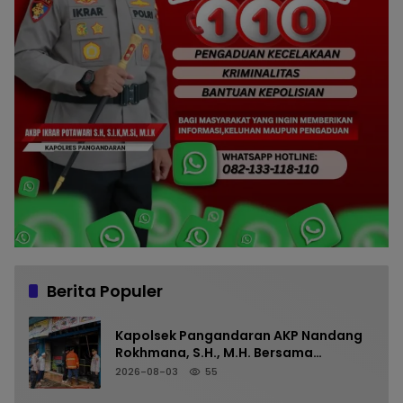
Berita Populer
Kapolsek Pangandaran AKP Nandang
Rokhmana, S.H., M.H. Bersama
Anggota Cek TKP Kebakaran Ruko
2026-08-03
55