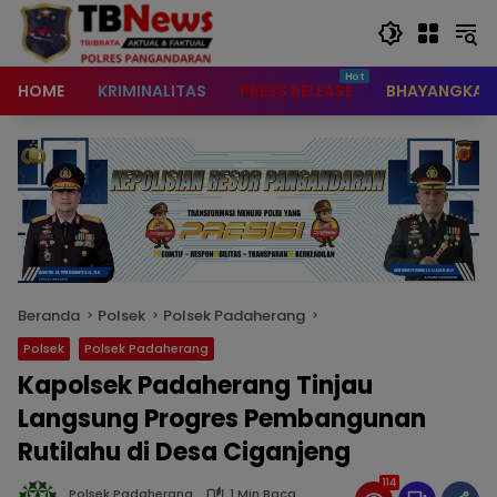
content
HOME
KRIMINALITAS
PRESS RELEASE
BHAYANGKAR
Beranda
Polsek
Polsek Padaherang
Polsek
Polsek Padaherang
Kapolsek Padaherang Tinjau
Langsung Progres Pembangunan
Rutilahu di Desa Ciganjeng
114
Polsek Padaherang
1 Min Baca