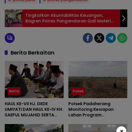
Tingkatkan Akuntabilitas Keuangan,
Bagren Polres Pangandaran Gali Materi
DJPb Jawa Barat
Berita Berkaitan
Berita
Polsek
HAUL KE-VII HJ. DEDE
Polsek Padaherang
UMIYATI DAN HAUL KE-IV KH.
Monitoring Kesiapan
SAEPUL MUJAHID SERTA
Lahan Program
REUNI HAFLAH KE-XV
Penanaman Jagung di
HIMPUNAN ALUMNI DIGELAR
Desa Ciganjeng
×
DI PONDOK PESANTREN AL-