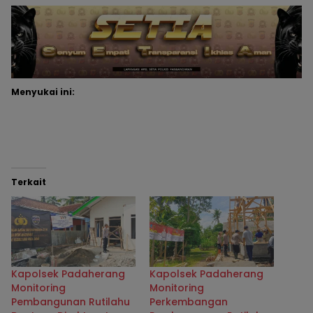
Menyukai ini:
Terkait
Kapolsek Padaherang
Kapolsek Padaherang
Monitoring
Monitoring
Pembangunan Rutilahu
Perkembangan