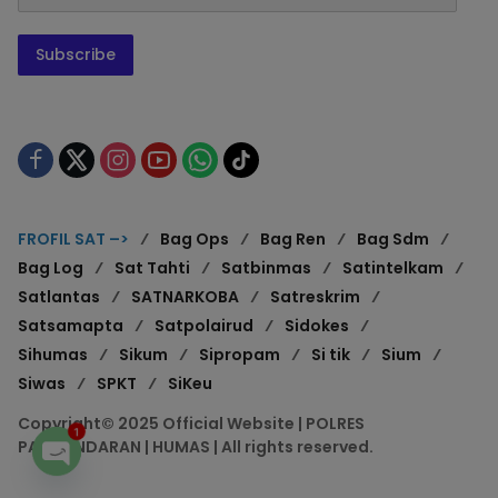
Subscribe
FROFIL SAT –>
Bag Ops
Bag Ren
Bag Sdm
Bag Log
Sat Tahti
Satbinmas
Satintelkam
Satlantas
SATNARKOBA
Satreskrim
Satsamapta
Satpolairud
Sidokes
Sihumas
Sikum
Sipropam
Si tik
Sium
Siwas
SPKT
SiKeu
Copyright© 2025 Official Website | POLRES
1
PANGANDARAN | HUMAS | All rights reserved.
Open chaty