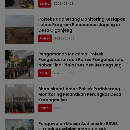
DIGELAR DI PONDOK PESANTREN AL-FALAH
Berita
2026-08-08
SANUSSIYAH
Polsek Padaherang Monitoring Kesiapan
Lahan Program Penanaman Jagung di
Desa Ciganjeng
Polsek
2026-08-07
Pengamanan Maksimal Polsek
Pangandaran dan Polres Pangandaran,
Nobar Final Piala Presiden Berlangsung
Aman
Berita
2026-08-07
Bhabinkamtibmas Polsek Padaherang
Monitoring Pelantikan Perangkat Desa
Karangmulya
Polsek
2026-08-06
Pengawalan Massa Audiensi ke BBWS
Citanduy Berjalan Aman, Polsek