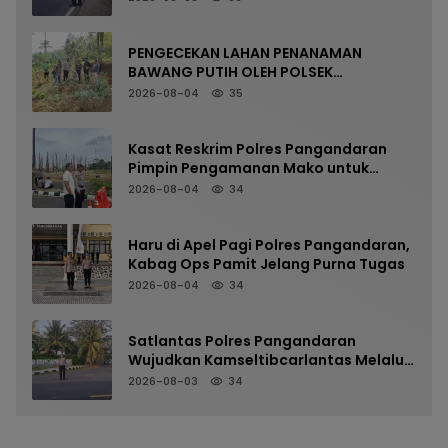
PENGECEKAN LAHAN PENANAMAN
BAWANG PUTIH OLEH POLSEK
LANGKAPLANCAR DUKUNG PROGRAM
2026-08-04
35
KETAHANAN PANGAN
Kasat Reskrim Polres Pangandaran
Pimpin Pengamanan Mako untuk
Perkuat Kesiapsiagaan Personel
2026-08-04
34
Haru di Apel Pagi Polres Pangandaran,
Kabag Ops Pamit Jelang Purna Tugas
2026-08-04
34
Satlantas Polres Pangandaran
Wujudkan Kamseltibcarlantas Melalui
Pelayanan Arus Pagi
2026-08-03
34