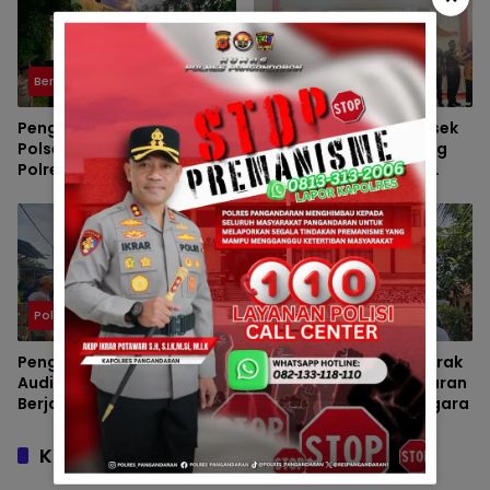
FALAH SANUSSIYAH
Berita
Polsek
Pengamanan Maksimal
Bhabinkamtibmas Polsek
Polsek Pangandaran dan
Padaherang Monitoring
Polres Pangandaran,
Pelantikan Perangkat
Nobar Final Piala Presiden
Desa Karangmulya
Berlangsung Aman
Polsek
Polsek
Pengawalan Massa
Polsek Padaherang Gerak
Audiensi ke BBWS Citanduy
Cepat Tangani Kebakaran
Berjalan Aman, Polsek
Hutan di Desa Sukanagara
Padaherang Pastikan
Kegiatan Berlangsung
Komentar
Kondusif