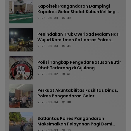
Kapolsek Pangandaran Dampingi
Kapolres Gelar Sholat Subuh Keliling di
Masjid Jami Al-Furqon, Pererat
2026-08-04
48
Silaturahmi dan Jaga Kamtibmas
Penindakan Truk Overload Malam Hari
Wujud Komitmen Satlantas Polres
Pangandaran Menjaga Keselamatan
2026-08-04
46
Polisi Tangkap Pengedar Ratusan Butir
Obat Terlarang di Cijulang
2026-08-02
41
Perkuat Akuntabilitas Fasilitas Dinas,
Polres Pangandaran Gelar
Pemeriksaan Senpi Berkala
2026-08-04
38
Satlantas Polres Pangandaran
Maksimalkan Pelayanan Pagi Demi
Kelancaran Arus Kendaraan
2026-08-03
36