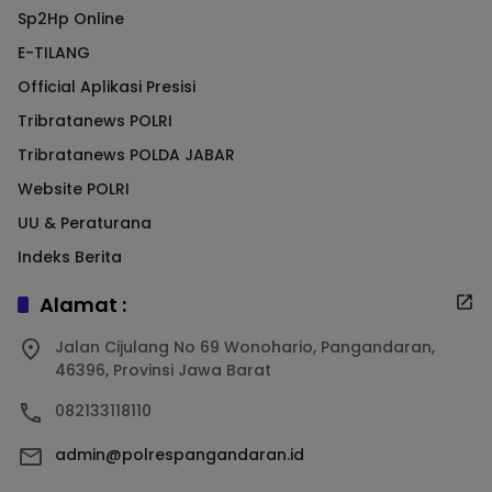
Sp2Hp Online
E-TILANG
Official Aplikasi Presisi
Tribratanews POLRI
Tribratanews POLDA JABAR
Website POLRI
UU & Peraturana
Indeks Berita
Alamat :
Jalan Cijulang No 69 Wonohario, Pangandaran,
46396, Provinsi Jawa Barat
082133118110
admin@polrespangandaran.id