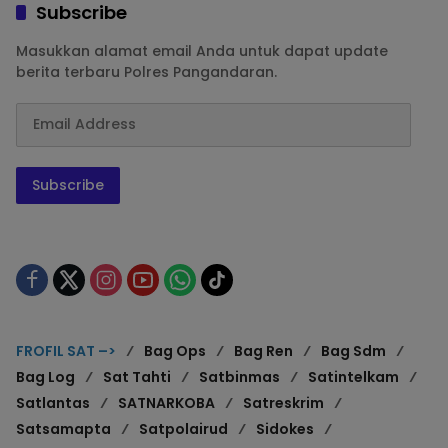
Subscribe
Masukkan alamat email Anda untuk dapat update
berita terbaru Polres Pangandaran.
Subscribe
FROFIL SAT –>
Bag Ops
Bag Ren
Bag Sdm
Bag Log
Sat Tahti
Satbinmas
Satintelkam
Satlantas
SATNARKOBA
Satreskrim
Satsamapta
Satpolairud
Sidokes