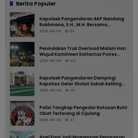
Berita Populer
Kapolsek Pangandaran AKP Nandang
Rokhmana, S.H., M.H. Bersama
Anggota Cek TKP Kebakaran Ruko
2026-08-03
50
Penindakan Truk Overload Malam Hari
Wujud Komitmen Satlantas Polres
Pangandaran Menjaga Keselamatan
2026-08-04
44
Kapolsek Pangandaran Dampingi
Kapolres Gelar Sholat Subuh Keliling di
Masjid Jami Al-Furqon, Pererat
2026-08-04
43
Silaturahmi dan Jaga Kamtibmas
Polisi Tangkap Pengedar Ratusan Butir
Obat Terlarang di Cijulang
2026-08-02
37
Apel Pagi Jadi Momentum Penguatan