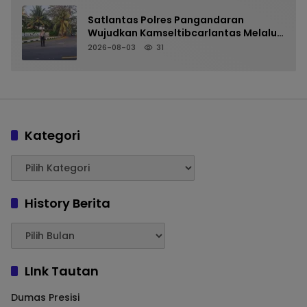
Satlantas Polres Pangandaran
Wujudkan Kamseltibcarlantas Melalui
Pelayanan Arus Pagi
2026-08-03
31
Kategori
History Berita
LInk Tautan
Dumas Presisi