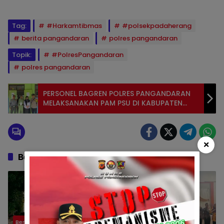
Tag:
#Harkamtibmas
#polsekpadaherang
berita pangandaran
polres pangandaran
Topik:
#PolresPangandaran
polres pangandaran
PERSONEL BAGREN POLRES PANGANDARAN
MELAKSANAKAN PAM PSU DI KABUPATEN
TASIKMALAYA
×
Berita Berkaitan
Berita
Polsek