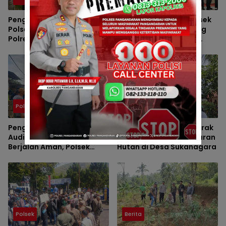
Pengamanan Maksimal
Bhabinkamtibmas Polsek
Polsek Pangandaran dan
Padaherang Monitoring
Polres Pangandaran,
Pelantikan Perangkat
Nobar Final Piala Presiden
Desa Karangmulya
Berlangsung Aman
Polsek
Polsek
Pengawalan Massa
Polsek Padaherang Gerak
Audiensi ke BBWS Citanduy
Cepat Tangani Kebakaran
Berjalan Aman, Polsek
Hutan di Desa Sukanagara
Padaherang Pastikan
Kegiatan Berlangsung
Kondusif
Polsek
Berita