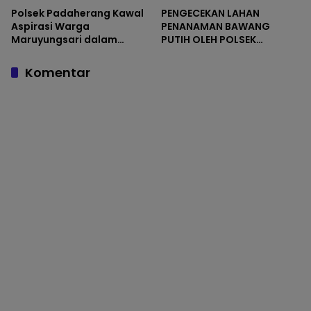
Polsek Padaherang Kawal
PENGECEKAN LAHAN
Aspirasi Warga
PENANAMAN BAWANG
Maruyungsari dalam
PUTIH OLEH POLSEK
Audiensi Penanganan
LANGKAPLANCAR DUKUNG
Banjir di BBWS Citanduy
PROGRAM KETAHANAN
Komentar
PANGAN