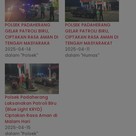
POLSEK PADAHERANG
POLSEK PADAHERANG
GELAR PATROLI BIRU,
GELAR PATROLI BIRU,
CIPTAKAN RASA AMAN DI
CIPTAKAN RASA AMAN DI
TENGAH MASYARAKA
TENGAH MASYARAKAT
2025-04-14
2025-04-11
dalam "Polsek"
dalam "Humas"
Polsek Padaherang
Laksanakan Patroli Biru
(Blue Light KRYD)
Ciptakan Rasa Aman di
Malam Hari
2025-04-15
dalam "Polsek"