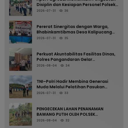
Disiplin dan Kesiapan Personel Polsek
Kalipucang
2026-07-31
36
Pererat Sinergitas dengan Warga,
Bhabinkamtibmas Desa Kalipucang
Ikuti Rangkaian Milangkala Desa ke-
2026-07-31
35
198
Perkuat Akuntabilitas Fasilitas Dinas,
Polres Pangandaran Gelar
Pemeriksaan Senpi Berkala
2026-08-04
34
TNI–Polri Hadir Membina Generasi
Muda Melalui Pelatihan Pasukan
Pengibar Bendera Merah Putih
2026-07-31
33
PENGECEKAN LAHAN PENANAMAN
BAWANG PUTIH OLEH POLSEK
LANGKAPLANCAR DUKUNG PROGRAM
2026-08-04
32
KETAHANAN PANGAN