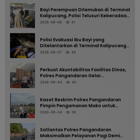
Bayi Perempuan Ditemukan di Terminal
Kalipucang, Polisi Telusuri Keberadaan
Orang Tua
2026-08-06
41
Polisi Evakuasi Ibu Bayi yang
Ditelantarkan di Terminal Kalipucang
dari Dalam Goa
2026-08-07
40
Perkuat Akuntabilitas Fasilitas Dinas,
Polres Pangandaran Gelar
Pemeriksaan Senpi Berkala
2026-08-04
40
Kasat Reskrim Polres Pangandaran
Pimpin Pengamanan Mako untuk
Perkuat Kesiapsiagaan Personel
2026-08-04
38
Satlantas Polres Pangandaran
Maksimalkan Pelayanan Pagi Demi