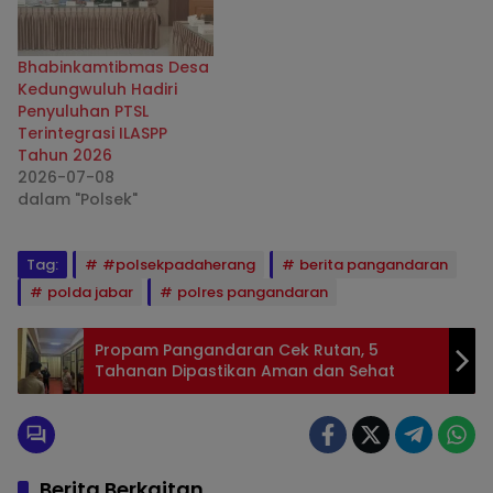
Bhabinkamtibmas Desa
Kedungwuluh Hadiri
Penyuluhan PTSL
Terintegrasi ILASPP
Tahun 2026
2026-07-08
dalam "Polsek"
Tag:
#polsekpadaherang
berita pangandaran
polda jabar
polres pangandaran
Propam Pangandaran Cek Rutan, 5
Tahanan Dipastikan Aman dan Sehat
Berita Berkaitan