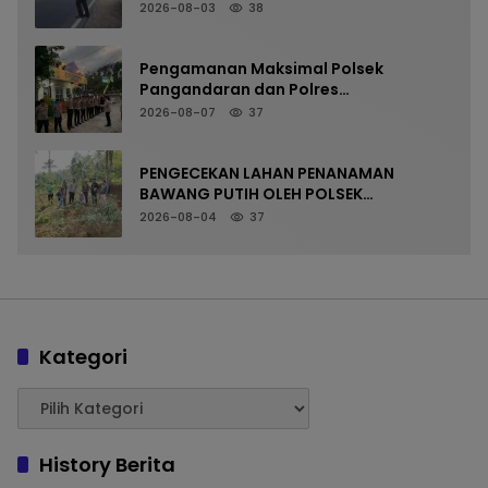
Kelancaran Arus Kendaraan
2026-08-03
38
Pengamanan Maksimal Polsek
Pangandaran dan Polres
Pangandaran, Nobar Final Piala
2026-08-07
37
Presiden Berlangsung Aman
PENGECEKAN LAHAN PENANAMAN
BAWANG PUTIH OLEH POLSEK
LANGKAPLANCAR DUKUNG PROGRAM
2026-08-04
37
KETAHANAN PANGAN
Kategori
History Berita