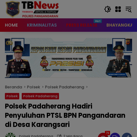
content
HOME
KRIMINALITAS
PRESS RELEASE
BHAYANGKAR
Beranda
Polsek
Polsek Padaherang
Polsek
Polsek Padaherang
Polsek Padaherang Hadiri
Penyuluhan PTSL BPN Pangandaran
di Desa Karangsari
79
Polsek Padaherang
2 Min Baca