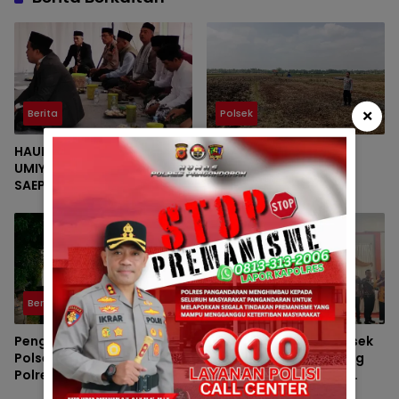
×
Berita
Polsek
HAUL KE-VII HJ. DEDE
Polsek Padaherang
UMIYATI DAN HAUL KE-IV KH.
Monitoring Kesiapan
SAEPUL MUJAHID SERTA
Lahan Program
REUNI HAFLAH KE-XV
Penanaman Jagung di
HIMPUNAN ALUMNI DIGELAR
Desa Ciganjeng
DI PONDOK PESANTREN AL-
FALAH SANUSSIYAH
Berita
Polsek
Pengamanan Maksimal
Bhabinkamtibmas Polsek
Polsek Pangandaran dan
Padaherang Monitoring
Polres Pangandaran,
Pelantikan Perangkat
Nobar Final Piala Presiden
Desa Karangmulya