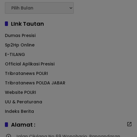
LInk Tautan
Dumas Presisi
Sp2Hp Online
E-TILANG
Official Aplikasi Presisi
Tribratanews POLRI
Tribratanews POLDA JABAR
Website POLRI
UU & Peraturana
Indeks Berita
Alamat :
Jalan Cijulang No 69 Wonohario, Pangandaran,