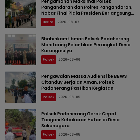
Pengamanan Maksimal Polsek
Pangandaran dan Polres Pangandaran,
Nobar Final Piala Presiden Berlangsung
Aman
Berita
2026-08-07
Bhabinkamtibmas Polsek Padaherang
Monitoring Pelantikan Perangkat Desa
Karangmulya
Polsek
2026-08-06
Pengawalan Massa Audiensi ke BBWS
Citanduy Berjalan Aman, Polsek
Padaherang Pastikan Kegiatan
Berlangsung Kondusif
Polsek
2026-08-05
Polsek Padaherang Gerak Cepat
Tangani Kebakaran Hutan di Desa
Sukanagara
Polsek
2026-08-05