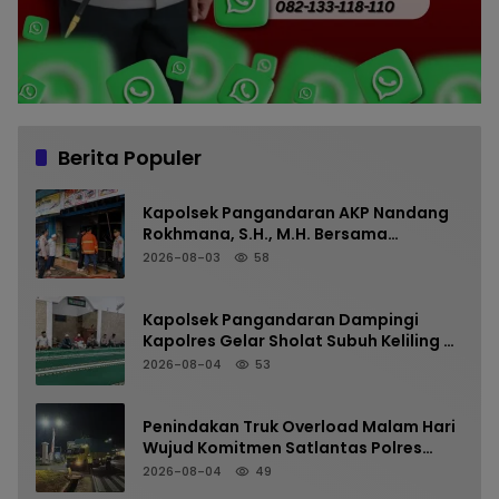
Berita Populer
Kapolsek Pangandaran AKP Nandang
Rokhmana, S.H., M.H. Bersama
Anggota Cek TKP Kebakaran Ruko
2026-08-03
58
Kapolsek Pangandaran Dampingi
Kapolres Gelar Sholat Subuh Keliling di
Masjid Jami Al-Furqon, Pererat
2026-08-04
53
Silaturahmi dan Jaga Kamtibmas
Penindakan Truk Overload Malam Hari
Wujud Komitmen Satlantas Polres
Pangandaran Menjaga Keselamatan
2026-08-04
49